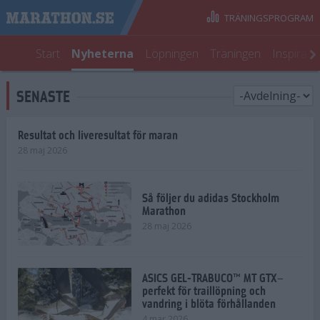
TRÄNINGSPROGRAM
Start
Nyheterna
Löpningen
Träningen
Inspirati
SENASTE
Resultat och liveresultat för maran
28 maj 2026
Så följer du adidas Stockholm
Marathon
28 maj 2026
ASICS GEL-TRABUCO™ MT GTX–
perfekt för traillöpning och
vandring i blöta förhållanden
4 mar 2026