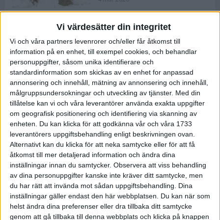
Vi värdesätter din integritet
ASICS NOVABLAST™ 5 – en mjuk
Vi och våra partners levenrorer och/eller får åtkomst till
och studsig mängdträningssko
information på en enhet, till exempel cookies, och behandlar
25 feb 2026
personuppgifter, såsom unika identifierare och
standardinformation som skickas av en enhet for anpassad
annonsering och innehåll, mätning av annonsering och innehåll,
ASICS GEL-KAYANO™ 32 – perfekt
målgruppsundersokningar och utveckling av tjänster.
Med din
för löparen som vill ha stabilitet
tillåtelse kan vi och våra leverantörer använda exakta uppgifter
och dämpning
om geografisk positionering och identifiering via skanning av
24 feb 2026
enheten. Du kan klicka för att godkänna vår och våra 1733
leverantörers uppgiftsbehandling enligt beskrivningen ovan.
Alternativt kan du klicka för att neka samtycke eller för att få
Sarah Lahti överlägsen vid
åtkomst till mer detaljerad information och ändra dina
terräng-SM
inställningar innan du samtycker.
Observera att viss behandling
20 okt 2025
av dina personuppgifter kanske inte kräver ditt samtycke, men
du har rätt att invända mot sådan uppgiftsbehandling. Dina
inställningar gäller endast den här webbplatsen. Du kan när som
helst ändra dina preferenser eller dra tillbaka ditt samtycke
Almgrens brons blev det stora
genom att gå tillbaka till denna webbplats och klicka på knappen