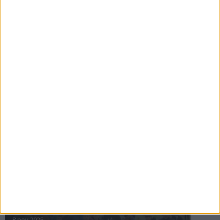
16 jul 2025
Bakslag för Almgren
11 jul 2025
Pihlströms tredje rekord
3 jul 2025
nästa ›
INTRESSANTA LOPP
Höstrusket • 8 november
8 nov 2025