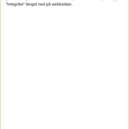
glädjeämnet för löparna i VM
"Integritet" längst ned på webbsidan.
23 sep 2025
Tufft väder för löparna i VM
11 sep 2025
Hanna Lindholm tog hem segern i
Tjejmilen 2025
6 sep 2025
Snabbaste segertiden på 12 år i
rekordstort adidas Stockholm
Halvmaraton
30 aug 2025