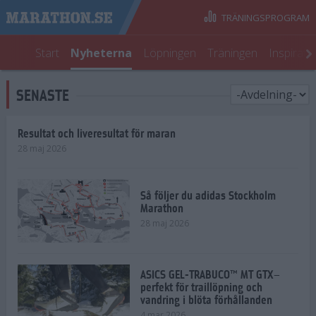
TRÄNINGSPROGRAM
Start
Nyheterna
Löpningen
Träningen
Inspirati
SENASTE
Resultat och liveresultat för maran
28 maj 2026
Så följer du adidas Stockholm
Marathon
28 maj 2026
ASICS GEL-TRABUCO™ MT GTX–
perfekt för traillöpning och
vandring i blöta förhållanden
4 mar 2026