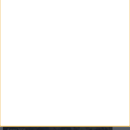
16 jul 2025
Bakslag för Almgren
11 jul 2025
Pihlströms tredje rekord
3 jul 2025
nästa ›
INTRESSANTA LOPP
Höstrusket • 8 november
8 nov 2025