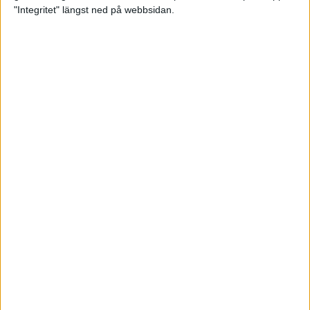
glädjeämnet för löparna i VM
"Integritet" längst ned på webbsidan.
23 sep 2025
Tufft väder för löparna i VM
11 sep 2025
Hanna Lindholm tog hem segern i
Tjejmilen 2025
6 sep 2025
Snabbaste segertiden på 12 år i
rekordstort adidas Stockholm
Halvmaraton
30 aug 2025