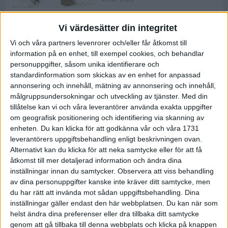
Vi värdesätter din integritet
ASICS NOVABLAST™ 5 – en mjuk
Vi och våra partners levenrorer och/eller får åtkomst till
och studsig mängdträningssko
information på en enhet, till exempel cookies, och behandlar
25 feb 2026
personuppgifter, såsom unika identifierare och
standardinformation som skickas av en enhet for anpassad
annonsering och innehåll, mätning av annonsering och innehåll,
ASICS GEL-KAYANO™ 32 – perfekt
målgruppsundersokningar och utveckling av tjänster.
Med din
för löparen som vill ha stabilitet
tillåtelse kan vi och våra leverantörer använda exakta uppgifter
och dämpning
om geografisk positionering och identifiering via skanning av
24 feb 2026
enheten. Du kan klicka för att godkänna vår och våra 1731
leverantörers uppgiftsbehandling enligt beskrivningen ovan.
Alternativt kan du klicka för att neka samtycke eller för att få
Sarah Lahti överlägsen vid
åtkomst till mer detaljerad information och ändra dina
terräng-SM
inställningar innan du samtycker.
Observera att viss behandling
20 okt 2025
av dina personuppgifter kanske inte kräver ditt samtycke, men
du har rätt att invända mot sådan uppgiftsbehandling. Dina
inställningar gäller endast den här webbplatsen. Du kan när som
helst ändra dina preferenser eller dra tillbaka ditt samtycke
Almgrens brons blev det stora
genom att gå tillbaka till denna webbplats och klicka på knappen