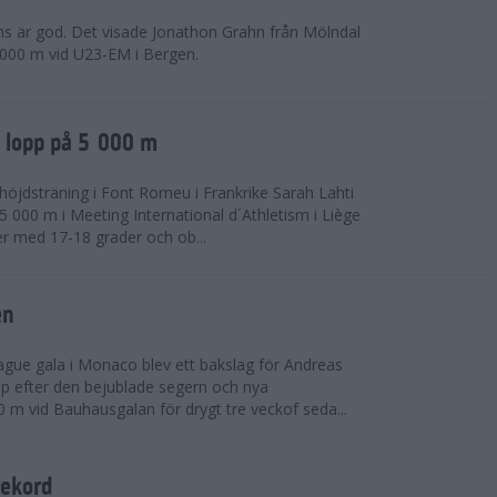
ns är god. Det visade Jonathon Grahn från Mölndal
 000 m vid U23-EM i Bergen.
a lopp på 5 000 m
höjdsträning i Font Romeu i Frankrike Sarah Lahti
 000 m i Meeting International d´Athletism i Liège
der med 17-18 grader och ob...
en
ue gala i Monaco blev ett bakslag för Andreas
opp efter den bejublade segern och nya
 m vid Bauhausgalan för drygt tre veckof seda...
rekord