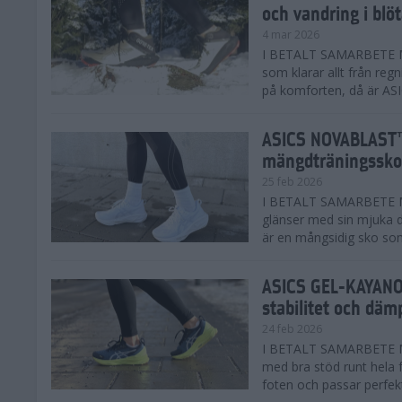
och vandring i blö
4 mar 2026
I BETALT SAMARBETE MED
som klarar allt från reg
på komforten, då är AS
ASICS NOVABLAST™
mängdträningssko
25 feb 2026
I BETALT SAMARBETE ME
glänser med sin mjuka
är en mångsidig sko som 
ASICS GEL-KAYANO™
stabilitet och däm
24 feb 2026
I BETALT SAMARBETE M
med bra stöd runt hela 
foten och passar perfekt