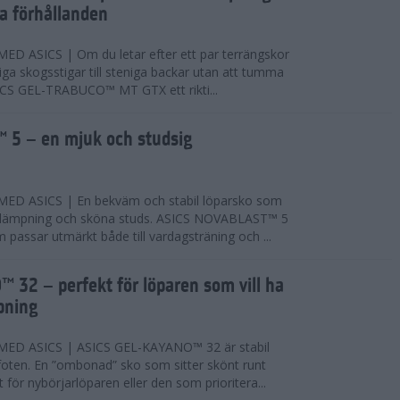
ta förhållanden
 ASICS | Om du letar efter ett par terrängskor
niga skogsstigar till steniga backar utan att tumma
ICS GEL-TRABUCO™ MT GTX ett rikti...
 5 – en mjuk och studsig
D ASICS | En bekväm och stabil löparsko som
 dämpning och sköna studs. ASICS NOVABLAST™ 5
passar utmärkt både till vardagsträning och ...
 32 – perfekt för löparen som vill ha
pning
ED ASICS | ASICS GEL-KAYANO™ 32 är stabil
foten. En ”ombonad” sko som sitter skönt runt
 för nybörjarlöparen eller den som prioritera...