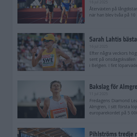
18 jul 2025
Återväxten på långdista
när han blev tvåa på 10
Sarah Lahtis bäst
16 jul 2025
Efter några veckors hög
sent på onsdagskvällen 5
i Belgien. I fint löparvä
Bakslag för Almgr
11 jul 2025
Fredagens Diamond Leag
Almgren, I sitt första l
europarekordet på 5 000
Pihlströms tredje 