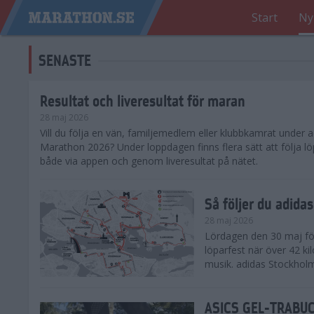
Start
Ny
SENASTE
Resultat och liveresultat för maran
28 maj 2026
​Vill du följa en vän, familjemedlem eller klubbkamrat under
Marathon 2026? Under loppdagen finns flera sätt att följa lö
både via appen och genom liveresultat på nätet.
Så följer du adid
28 maj 2026
Lördagen den 30 maj för
löparfest när över 42 ki
musik. adidas Stockholm
ASICS GEL-TRABUCO