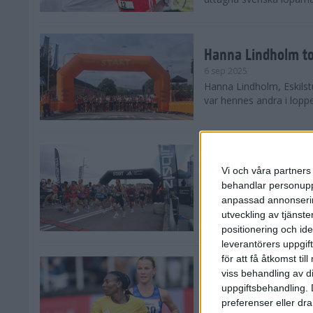
Hanna Lindholm to
6 sep 2025
Hanna Lindholm, Eskilstu
var hennes andra i lopp
Snabbaste segertid
Stockholm Halvma
Vi och våra partners 
30 aug 2025
behandlar personuppg
Ett slutsålt och rekord
anpassad annonserin
nästintill perfekt löparv
utveckling av tjänster
var 19,866 löpare anmäld
positionering och id
leverantörers uppgift
för att få åtkomst ti
Löparna viktiga n
viss behandling av d
26 aug 2025
uppgiftsbehandling. 
Den hundrade upplagan 
preferenser eller dra