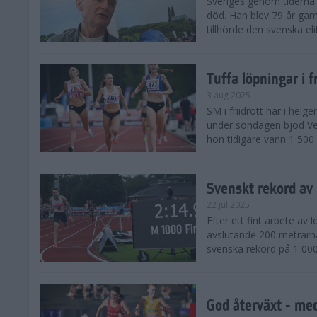
Sveriges genom tiderna 
död. Han blev 79 år gam
tillhörde den svenska eli
Tuffa löpningar i f
3 aug 2025
SM i friidrott har i helg
under söndagen bjöd Ver
hon tidigare vann 1 500 
Svenskt rekord av
22 jul 2025
Efter ett fint arbete av
avslutande 200 metrarna
svenska rekord på 1 000
God återväxt - med