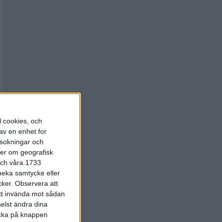
l cookies, och
av en enhet for
rsokningar och
ter om geografisk
 och våra 1733
 neka samtycke eller
cker.
Observera att
att invända mot sådan
elst ändra dina
licka på knappen