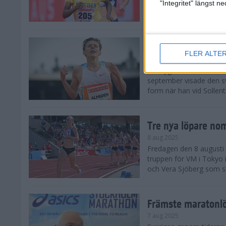
landskamp i friidrott, a
"Integritet" längst 
Stadion. Det blev svensk
Svenskt rekord nä
FLER ALTE
10 aug 2025
En dryg månad före frii
september visade den s
form när han vid Sollen
Tre nya löpare nom
8 aug 2025
Fredagen den 8 augusti n
truppen för VM i Tokyo 
och Vera Sjöberg som ska
Främste maratonl
7 aug 2025