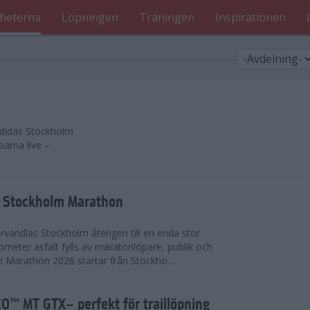
heterna
Löpningen
Träningen
Inspirationen
 adidas Stockholm
parna live –
as Stockholm Marathon
vandlas Stockholm återigen till en enda stor
lometer asfalt fylls av maratonlöpare, publik och
 Marathon 2026 startar från Stockho...
™ MT GTX– perfekt för traillöpning