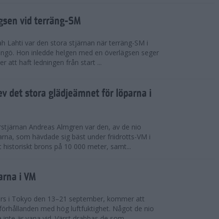
ägsen vid terräng-SM
h Lahti var den stora stjärnan när terräng-SM i
ingö. Hon inledde helgen med en överlägsen seger
 att haft ledningen från start ...
v det stora glädjeämnet för löparna i
stjärnan Andreas Almgren var den, av de nio
rna, som hävdade sig bäst under friidrotts-VM i
 historiskt brons på 10 000 meter, samt...
arna i VM
örs i Tokyo den 13–21 september, kommer att
förhållanden med hög luftfuktighet. Något de nio
inte är vana vid. Värst drabbas de som...