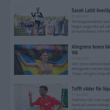
Sarah Lahti överl
20 okt 2025
Terrängspecialisten Sara
helgen avgjordes på Lid
på korta banan 4 km efter
Almgrens brons ble
VM
23 sep 2025
Den stora svenska löpar
deltagande svenska löpa
Tokyo. Almgren knep ett
Tufft väder för löp
11 sep 2025
Friidrotts-VM, som avg
bjuda på varma tävlings
uttagna svenska löparna 