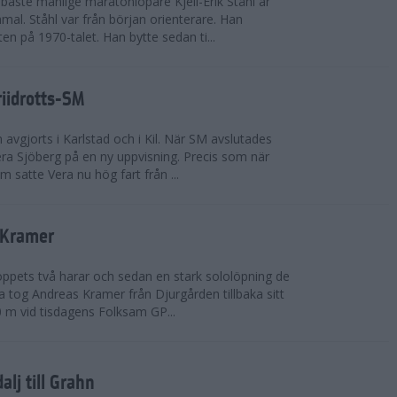
bäste manlige maratonlöpare Kjell-Erik Ståhl är
mal. Ståhl var från början orienterare. Han
ten på 1970-talet. Han bytte sedan ti...
riidrotts-SM
en avgjorts i Karlstad och i Kil. När SM avslutades
a Sjöberg på en ny uppvisning. Precis som när
m satte Vera nu hög fart från ...
 Kramer
 loppets två harar och sedan en stark sololöpning de
 tog Andreas Kramer från Djurgården tillbaka sitt
 m vid tisdagens Folksam GP...
alj till Grahn