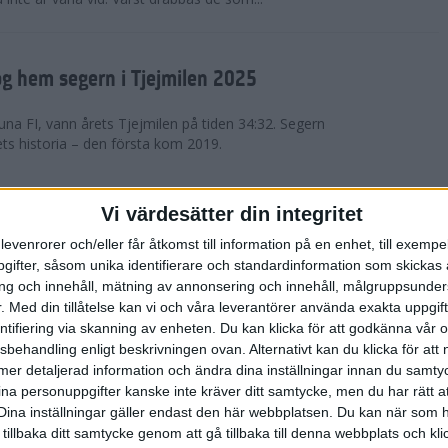
g hem segern i Tjejmilen 2025
na FI, vann årets Tjejmilen på tiden 34:32. Segern
ets historia – den första kom 2019.
en på 12 år i rekordstort adidas
Vi värdesätter din integritet
raton
levenrorer och/eller får åtkomst till information på en enhet, till exempe
ifter, såsom unika identifierare och standardinformation som skickas 
stort adidas Stockholm Halvmaraton avgjordes i
g och innehåll, mätning av annonsering och innehåll, målgruppsunde
äder. 18 grader, mulet och väldigt lite vind. Totalt
.
Med din tillåtelse kan vi och våra leverantörer använda exakta uppgif
a, varav 15,807 kom till sta...
entifiering via skanning av enheten. Du kan klicka för att godkänna vår
sbehandling enligt beskrivningen ovan. Alternativt kan du klicka för att
ll mer detaljerad information och ändra dina inställningar innan du samty
är Sverige vann Finnkampen
ina personuppgifter kanske inte kräver ditt samtycke, men du har rätt 
Dina inställningar gäller endast den här webbplatsen. Du kan när som h
av Finnkampen, världens äldsta och största
 tillbaka ditt samtycke genom att gå tillbaka till denna webbplats och k