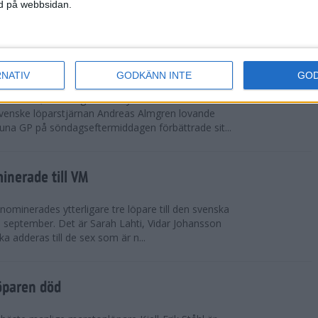
vgjordes inför fullsatta läktare på Stockholms
ned på webbsidan.
 seger i både dam- och herrkampen, delvi...
r Almgren testade VM-formen
RNATIV
GODKÄNN INTE
GO
drotts-VM, som avgörs i Tokyo den 13-21
venske löparstjärnan Andreas Almgren lovande
tuna GP på söndagseftermiddagen förbättrade sit...
inerade till VM
ominerades ytterligare tre löpare till den svenska
i september. Det är Sarah Lahti, Vidar Johansson
 adderas till de sex som är n...
öparen död