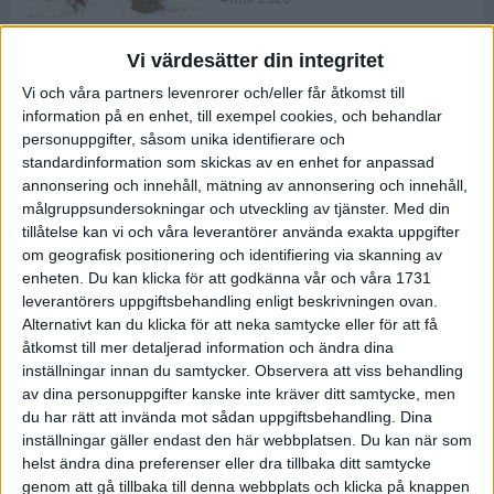
Vi värdesätter din integritet
ASICS NOVABLAST™ 5 – en mjuk
Vi och våra partners levenrorer och/eller får åtkomst till
och studsig mängdträningssko
information på en enhet, till exempel cookies, och behandlar
25 feb 2026
personuppgifter, såsom unika identifierare och
standardinformation som skickas av en enhet for anpassad
annonsering och innehåll, mätning av annonsering och innehåll,
ASICS GEL-KAYANO™ 32 – perfekt
målgruppsundersokningar och utveckling av tjänster.
Med din
för löparen som vill ha stabilitet
tillåtelse kan vi och våra leverantörer använda exakta uppgifter
och dämpning
om geografisk positionering och identifiering via skanning av
24 feb 2026
enheten. Du kan klicka för att godkänna vår och våra 1731
leverantörers uppgiftsbehandling enligt beskrivningen ovan.
Alternativt kan du klicka för att neka samtycke eller för att få
Sarah Lahti överlägsen vid
åtkomst till mer detaljerad information och ändra dina
terräng-SM
inställningar innan du samtycker.
Observera att viss behandling
20 okt 2025
av dina personuppgifter kanske inte kräver ditt samtycke, men
du har rätt att invända mot sådan uppgiftsbehandling. Dina
inställningar gäller endast den här webbplatsen. Du kan när som
helst ändra dina preferenser eller dra tillbaka ditt samtycke
Almgrens brons blev det stora
genom att gå tillbaka till denna webbplats och klicka på knappen