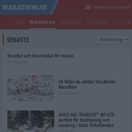
TRÄNINGSPROGRAM
Start
Nyheterna
Löpningen
Träningen
Inspirati
SENASTE
Resultat och liveresultat för maran
28 maj 2026
Så följer du adidas Stockholm
Marathon
28 maj 2026
ASICS GEL-TRABUCO™ MT GTX–
perfekt för traillöpning och
vandring i blöta förhållanden
4 mar 2026