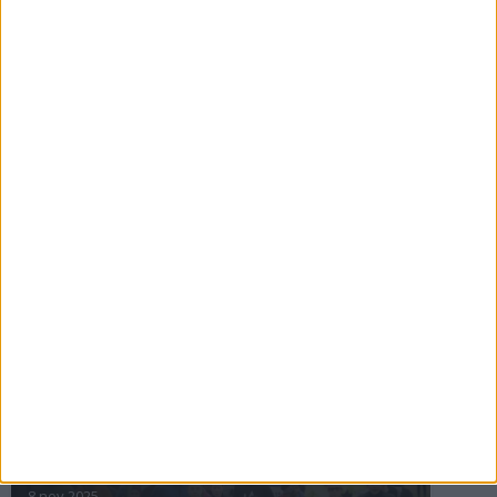
16 jul 2025
Bakslag för Almgren
11 jul 2025
Pihlströms tredje rekord
3 jul 2025
nästa ›
INTRESSANTA LOPP
Höstrusket • 8 november
8 nov 2025