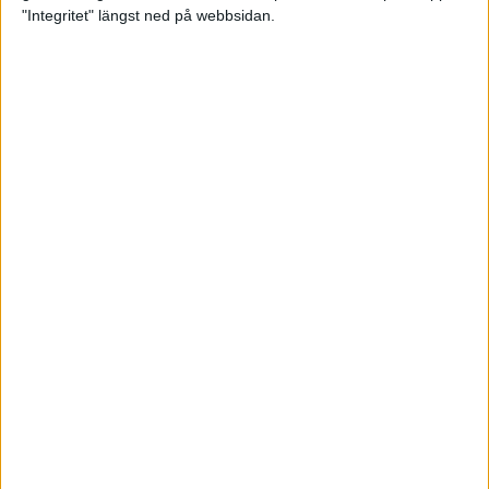
glädjeämnet för löparna i VM
"Integritet" längst ned på webbsidan.
23 sep 2025
Tufft väder för löparna i VM
11 sep 2025
Hanna Lindholm tog hem segern i
Tjejmilen 2025
6 sep 2025
Snabbaste segertiden på 12 år i
rekordstort adidas Stockholm
Halvmaraton
30 aug 2025