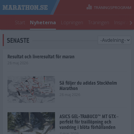
TRÄNINGSPROGRAM
Start
Nyheterna
Löpningen
Träningen
Inspirati
SENASTE
Resultat och liveresultat för maran
28 maj 2026
Så följer du adidas Stockholm
Marathon
28 maj 2026
ASICS GEL-TRABUCO™ MT GTX–
perfekt för traillöpning och
vandring i blöta förhållanden
4 mar 2026