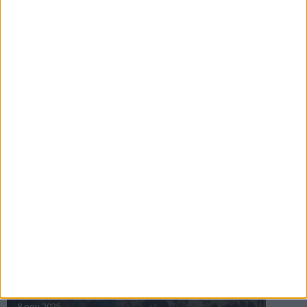
16 jul 2025
Bakslag för Almgren
11 jul 2025
Pihlströms tredje rekord
3 jul 2025
nästa ›
INTRESSANTA LOPP
Höstrusket • 8 november
8 nov 2025