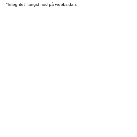
glädjeämnet för löparna i VM
"Integritet" längst ned på webbsidan.
23 sep 2025
Tufft väder för löparna i VM
11 sep 2025
Hanna Lindholm tog hem segern i
Tjejmilen 2025
6 sep 2025
Snabbaste segertiden på 12 år i
rekordstort adidas Stockholm
Halvmaraton
30 aug 2025