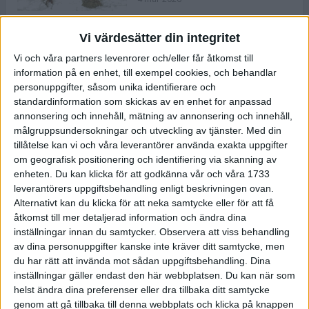
Vi värdesätter din integritet
ASICS NOVABLAST™ 5 – en mjuk
Vi och våra partners levenrorer och/eller får åtkomst till
och studsig mängdträningssko
information på en enhet, till exempel cookies, och behandlar
25 feb 2026
personuppgifter, såsom unika identifierare och
standardinformation som skickas av en enhet for anpassad
annonsering och innehåll, mätning av annonsering och innehåll,
ASICS GEL-KAYANO™ 32 – perfekt
målgruppsundersokningar och utveckling av tjänster.
Med din
för löparen som vill ha stabilitet
tillåtelse kan vi och våra leverantörer använda exakta uppgifter
och dämpning
om geografisk positionering och identifiering via skanning av
24 feb 2026
enheten. Du kan klicka för att godkänna vår och våra 1733
leverantörers uppgiftsbehandling enligt beskrivningen ovan.
Alternativt kan du klicka för att neka samtycke eller för att få
Sarah Lahti överlägsen vid
åtkomst till mer detaljerad information och ändra dina
terräng-SM
inställningar innan du samtycker.
Observera att viss behandling
20 okt 2025
av dina personuppgifter kanske inte kräver ditt samtycke, men
du har rätt att invända mot sådan uppgiftsbehandling. Dina
inställningar gäller endast den här webbplatsen. Du kan när som
helst ändra dina preferenser eller dra tillbaka ditt samtycke
Almgrens brons blev det stora
genom att gå tillbaka till denna webbplats och klicka på knappen