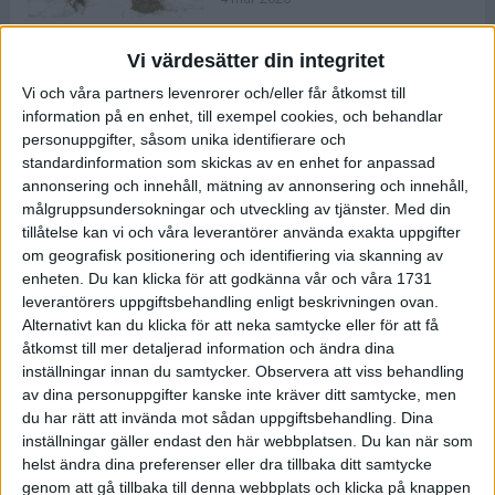
Vi värdesätter din integritet
ASICS NOVABLAST™ 5 – en mjuk
Vi och våra partners levenrorer och/eller får åtkomst till
och studsig mängdträningssko
information på en enhet, till exempel cookies, och behandlar
25 feb 2026
personuppgifter, såsom unika identifierare och
standardinformation som skickas av en enhet for anpassad
annonsering och innehåll, mätning av annonsering och innehåll,
ASICS GEL-KAYANO™ 32 – perfekt
målgruppsundersokningar och utveckling av tjänster.
Med din
för löparen som vill ha stabilitet
tillåtelse kan vi och våra leverantörer använda exakta uppgifter
och dämpning
om geografisk positionering och identifiering via skanning av
24 feb 2026
enheten. Du kan klicka för att godkänna vår och våra 1731
leverantörers uppgiftsbehandling enligt beskrivningen ovan.
Alternativt kan du klicka för att neka samtycke eller för att få
Sarah Lahti överlägsen vid
åtkomst till mer detaljerad information och ändra dina
terräng-SM
inställningar innan du samtycker.
Observera att viss behandling
20 okt 2025
av dina personuppgifter kanske inte kräver ditt samtycke, men
du har rätt att invända mot sådan uppgiftsbehandling. Dina
inställningar gäller endast den här webbplatsen. Du kan när som
helst ändra dina preferenser eller dra tillbaka ditt samtycke
Almgrens brons blev det stora
genom att gå tillbaka till denna webbplats och klicka på knappen