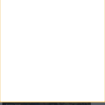
16 jul 2025
Bakslag för Almgren
11 jul 2025
Pihlströms tredje rekord
3 jul 2025
nästa ›
INTRESSANTA LOPP
Höstrusket • 8 november
8 nov 2025