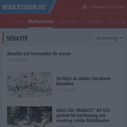
TRÄNINGSPROGRAM
Start
Nyheterna
Löpningen
Träningen
Inspirati
SENASTE
Resultat och liveresultat för maran
28 maj 2026
Så följer du adidas Stockholm
Marathon
28 maj 2026
ASICS GEL-TRABUCO™ MT GTX–
perfekt för traillöpning och
vandring i blöta förhållanden
4 mar 2026