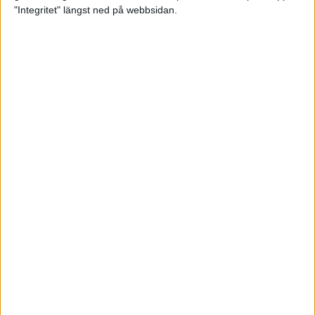
glädjeämnet för löparna i VM
"Integritet" längst ned på webbsidan.
23 sep 2025
Tufft väder för löparna i VM
11 sep 2025
Hanna Lindholm tog hem segern i
Tjejmilen 2025
6 sep 2025
Snabbaste segertiden på 12 år i
rekordstort adidas Stockholm
Halvmaraton
30 aug 2025