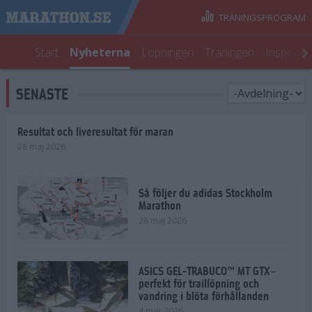
TRÄNINGSPROGRAM
Start
Nyheterna
Löpningen
Träningen
Inspirati
SENASTE
Resultat och liveresultat för maran
28 maj 2026
Så följer du adidas Stockholm
Marathon
28 maj 2026
ASICS GEL-TRABUCO™ MT GTX–
perfekt för traillöpning och
vandring i blöta förhållanden
4 mar 2026