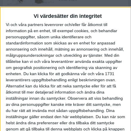
Vi värdesätter din integritet
ASICS NOVABLAST™ 5 – en mjuk
Vi och våra partners levenrorer och/eller får åtkomst till
och studsig mängdträningssko
information på en enhet, till exempel cookies, och behandlar
25 feb 2026
personuppgifter, såsom unika identifierare och
standardinformation som skickas av en enhet for anpassad
annonsering och innehåll, mätning av annonsering och innehåll,
ASICS GEL-KAYANO™ 32 – perfekt
målgruppsundersokningar och utveckling av tjänster.
Med din
för löparen som vill ha stabilitet
tillåtelse kan vi och våra leverantörer använda exakta uppgifter
och dämpning
om geografisk positionering och identifiering via skanning av
24 feb 2026
enheten. Du kan klicka för att godkänna vår och våra 1731
leverantörers uppgiftsbehandling enligt beskrivningen ovan.
Alternativt kan du klicka för att neka samtycke eller för att få
Sarah Lahti överlägsen vid
åtkomst till mer detaljerad information och ändra dina
terräng-SM
inställningar innan du samtycker.
Observera att viss behandling
20 okt 2025
av dina personuppgifter kanske inte kräver ditt samtycke, men
du har rätt att invända mot sådan uppgiftsbehandling. Dina
inställningar gäller endast den här webbplatsen. Du kan när som
helst ändra dina preferenser eller dra tillbaka ditt samtycke
Almgrens brons blev det stora
genom att gå tillbaka till denna webbplats och klicka på knappen