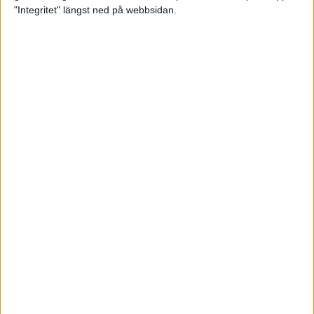
glädjeämnet för löparna i VM
"Integritet" längst ned på webbsidan.
23 sep 2025
Tufft väder för löparna i VM
11 sep 2025
Hanna Lindholm tog hem segern i
Tjejmilen 2025
6 sep 2025
Snabbaste segertiden på 12 år i
rekordstort adidas Stockholm
Halvmaraton
30 aug 2025