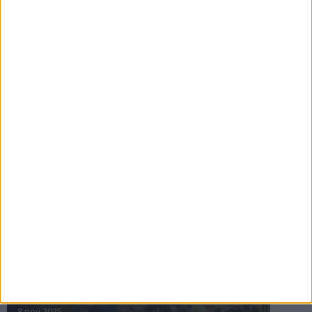
16 jul 2025
Bakslag för Almgren
11 jul 2025
Pihlströms tredje rekord
3 jul 2025
nästa ›
INTRESSANTA LOPP
Höstrusket • 8 november
8 nov 2025