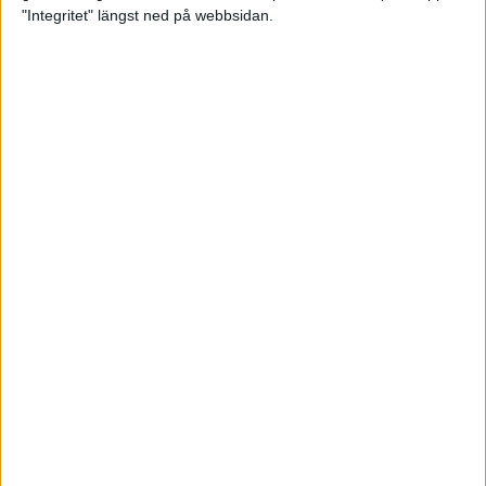
glädjeämnet för löparna i VM
"Integritet" längst ned på webbsidan.
23 sep 2025
Tufft väder för löparna i VM
11 sep 2025
Hanna Lindholm tog hem segern i
Tjejmilen 2025
6 sep 2025
Snabbaste segertiden på 12 år i
rekordstort adidas Stockholm
Halvmaraton
30 aug 2025