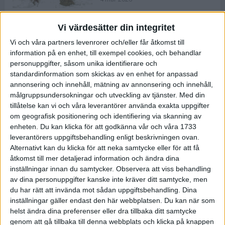
Vi värdesätter din integritet
ASICS NOVABLAST™ 5 – en mjuk
Vi och våra partners levenrorer och/eller får åtkomst till
och studsig mängdträningssko
information på en enhet, till exempel cookies, och behandlar
25 feb 2026
personuppgifter, såsom unika identifierare och
standardinformation som skickas av en enhet for anpassad
annonsering och innehåll, mätning av annonsering och innehåll,
ASICS GEL-KAYANO™ 32 – perfekt
målgruppsundersokningar och utveckling av tjänster.
Med din
för löparen som vill ha stabilitet
tillåtelse kan vi och våra leverantörer använda exakta uppgifter
och dämpning
om geografisk positionering och identifiering via skanning av
24 feb 2026
enheten. Du kan klicka för att godkänna vår och våra 1733
leverantörers uppgiftsbehandling enligt beskrivningen ovan.
Alternativt kan du klicka för att neka samtycke eller för att få
Sarah Lahti överlägsen vid
åtkomst till mer detaljerad information och ändra dina
terräng-SM
inställningar innan du samtycker.
Observera att viss behandling
20 okt 2025
av dina personuppgifter kanske inte kräver ditt samtycke, men
du har rätt att invända mot sådan uppgiftsbehandling. Dina
inställningar gäller endast den här webbplatsen. Du kan när som
helst ändra dina preferenser eller dra tillbaka ditt samtycke
Almgrens brons blev det stora
genom att gå tillbaka till denna webbplats och klicka på knappen