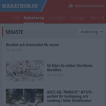
TRÄNINGSPROGRAM
Start
Nyheterna
Löpningen
Träningen
Inspirati
SENASTE
Resultat och liveresultat för maran
28 maj 2026
Så följer du adidas Stockholm
Marathon
28 maj 2026
ASICS GEL-TRABUCO™ MT GTX–
perfekt för traillöpning och
vandring i blöta förhållanden
4 mar 2026