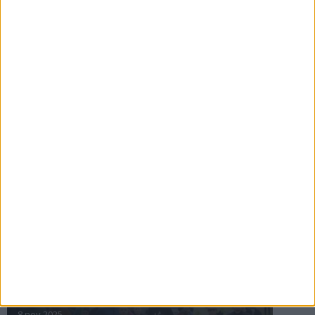
16 jul 2025
Bakslag för Almgren
11 jul 2025
Pihlströms tredje rekord
3 jul 2025
nästa ›
INTRESSANTA LOPP
Höstrusket • 8 november
8 nov 2025