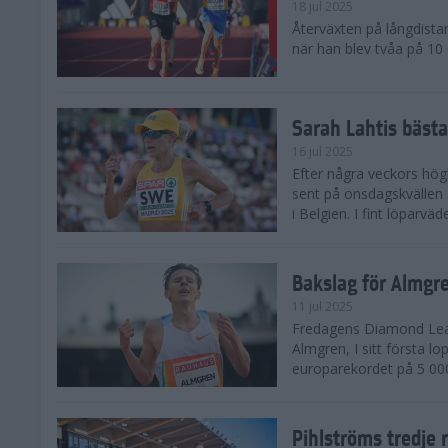
18 jul 2025
Återväxten på långdista
när han blev tvåa på 10
Sarah Lahtis bäst
16 jul 2025
Efter några veckors hög
sent på onsdagskvällen 5
i Belgien. I fint löparvä
Bakslag för Almgr
11 jul 2025
Fredagens Diamond Leag
Almgren, I sitt första l
europarekordet på 5 000
Pihlströms tredje 