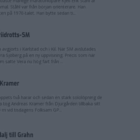
bäste manlige maratonlöpare Kjell-Erik Ståhl är
mal. Ståhl var från början orienterare. Han
ten på 1970-talet. Han bytte sedan ti...
riidrotts-SM
en avgjorts i Karlstad och i Kil. När SM avslutades
a Sjöberg på en ny uppvisning. Precis som när
m satte Vera nu hög fart från ...
 Kramer
 loppets två harar och sedan en stark sololöpning de
 tog Andreas Kramer från Djurgården tillbaka sitt
 m vid tisdagens Folksam GP...
alj till Grahn