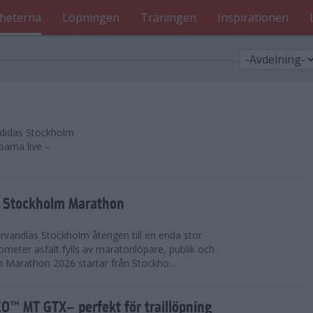
heterna
Löpningen
Träningen
Inspirationen
 adidas Stockholm
parna live –
as Stockholm Marathon
vandlas Stockholm återigen till en enda stor
lometer asfalt fylls av maratonlöpare, publik och
 Marathon 2026 startar från Stockho...
™ MT GTX– perfekt för traillöpning