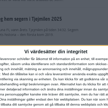
g hem segern i Tjejmilen 2025
na FI, vann årets Tjejmilen på tiden 34:32. Segern
ets historia – den första kom 2019.
en på 12 år i rekordstort adidas
Vi värdesätter din integritet
raton
levenrorer och/eller får åtkomst till information på en enhet, till exempe
ifter, såsom unika identifierare och standardinformation som skickas 
stort adidas Stockholm Halvmaraton avgjordes i
g och innehåll, mätning av annonsering och innehåll, målgruppsunde
äder. 18 grader, mulet och väldigt lite vind. Totalt
.
Med din tillåtelse kan vi och våra leverantörer använda exakta uppgif
a, varav 15,807 kom till sta...
entifiering via skanning av enheten. Du kan klicka för att godkänna vår
sbehandling enligt beskrivningen ovan. Alternativt kan du klicka för att
ll mer detaljerad information och ändra dina inställningar innan du samty
är Sverige vann Finnkampen
ina personuppgifter kanske inte kräver ditt samtycke, men du har rätt 
Dina inställningar gäller endast den här webbplatsen. Du kan när som h
av Finnkampen, världens äldsta och största
 tillbaka ditt samtycke genom att gå tillbaka till denna webbplats och k