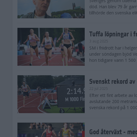
Sveriges genom tiderna 
död. Han blev 79 år gam
tillhörde den svenska eli
Tuffa löpningar i f
3 aug 2025
SM i friidrott har i helg
under söndagen bjöd Ver
hon tidigare vann 1 500 
Svenskt rekord av
22 jul 2025
Efter ett fint arbete av
avslutande 200 metrarna
svenska rekord på 1 000
God återväxt - med