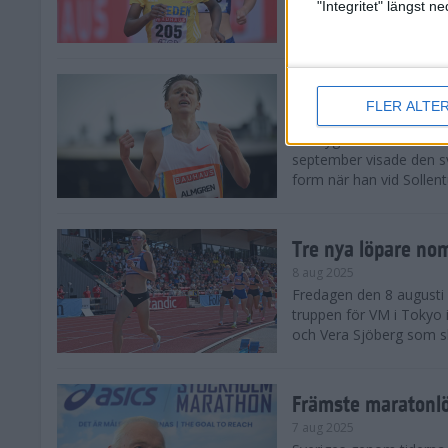
landskamp i friidrott, a
"Integritet" längst 
Stadion. Det blev svensk
Svenskt rekord nä
FLER ALTE
10 aug 2025
En dryg månad före frii
september visade den s
form när han vid Sollen
Tre nya löpare nom
8 aug 2025
Fredagen den 8 augusti n
truppen för VM i Tokyo 
och Vera Sjöberg som ska
Främste maratonl
7 aug 2025