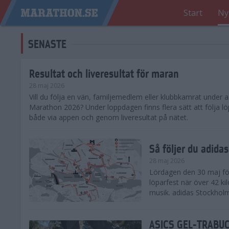
Start
Ny
SENASTE
Resultat och liveresultat för maran
28 maj 2026
​Vill du följa en vän, familjemedlem eller klubbkamrat under
Marathon 2026? Under loppdagen finns flera sätt att följa lö
både via appen och genom liveresultat på nätet.
Så följer du adid
28 maj 2026
Lördagen den 30 maj för
löparfest när över 42 ki
musik. adidas Stockholm
ASICS GEL-TRABUCO