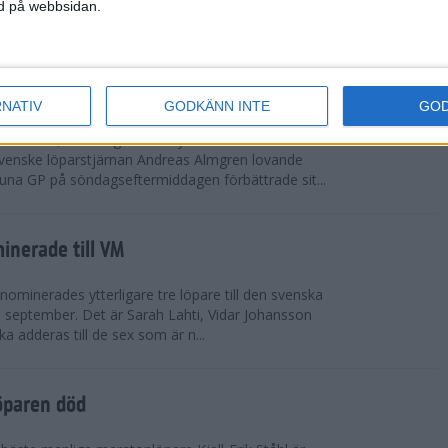
vgjordes inför fullsatta läktare på Stockholms
ned på webbsidan.
 seger i både dam- och herrkampen, delvi...
r Almgren testade VM-formen
RNATIV
GODKÄNN INTE
GO
drotts-VM, som avgörs i Tokyo den 13-21
venske löparstjärnan Andreas Almgren lovande
tuna GP på söndagseftermiddagen förbättrade sit...
inerade till VM
ominerades ytterligare tre löpare till den svenska
i september. Det är Sarah Lahti, Vidar Johansson
 adderas till de sex som är n...
öparen död