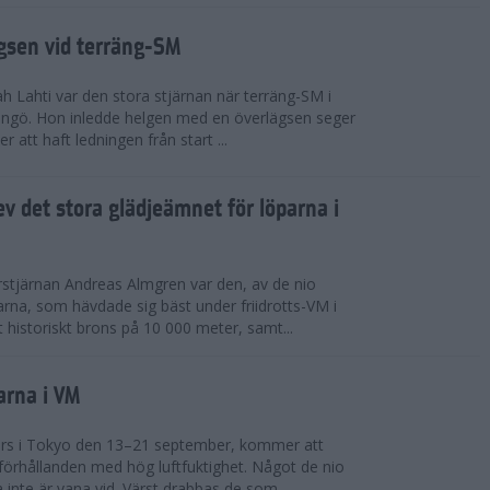
ägsen vid terräng-SM
h Lahti var den stora stjärnan när terräng-SM i
ingö. Hon inledde helgen med en överlägsen seger
 att haft ledningen från start ...
v det stora glädjeämnet för löparna i
stjärnan Andreas Almgren var den, av de nio
rna, som hävdade sig bäst under friidrotts-VM i
 historiskt brons på 10 000 meter, samt...
arna i VM
örs i Tokyo den 13–21 september, kommer att
förhållanden med hög luftfuktighet. Något de nio
inte är vana vid. Värst drabbas de som...