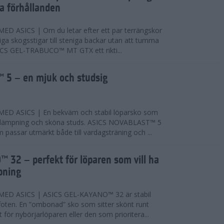
ta förhållanden
 ASICS | Om du letar efter ett par terrängskor
niga skogsstigar till steniga backar utan att tumma
ICS GEL-TRABUCO™ MT GTX ett rikti...
 5 – en mjuk och studsig
D ASICS | En bekväm och stabil löparsko som
 dämpning och sköna studs. ASICS NOVABLAST™ 5
passar utmärkt både till vardagsträning och ...
 32 – perfekt för löparen som vill ha
pning
ED ASICS | ASICS GEL-KAYANO™ 32 är stabil
foten. En ”ombonad” sko som sitter skönt runt
 för nybörjarlöparen eller den som prioritera...