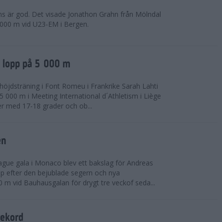
ns är god. Det visade Jonathon Grahn från Mölndal
 000 m vid U23-EM i Bergen.
a lopp på 5 000 m
höjdsträning i Font Romeu i Frankrike Sarah Lahti
 000 m i Meeting International d´Athletism i Liège
der med 17-18 grader och ob...
en
ue gala i Monaco blev ett bakslag för Andreas
opp efter den bejublade segern och nya
 m vid Bauhausgalan för drygt tre veckof seda...
rekord