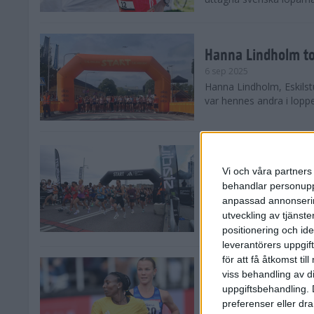
Hanna Lindholm to
6 sep 2025
Hanna Lindholm, Eskilstu
var hennes andra i lopp
Snabbaste segertid
Stockholm Halvma
Vi och våra partners 
30 aug 2025
behandlar personuppg
Ett slutsålt och rekord
anpassad annonserin
nästintill perfekt löparv
utveckling av tjänster
var 19,866 löpare anmäld
positionering och id
leverantörers uppgift
för att få åtkomst ti
Löparna viktiga n
viss behandling av d
26 aug 2025
uppgiftsbehandling. 
Den hundrade upplagan 
preferenser eller dra