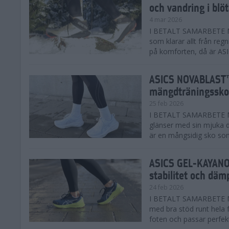
och vandring i blö
4 mar 2026
I BETALT SAMARBETE MED
som klarar allt från reg
på komforten, då är AS
ASICS NOVABLAST™
mängdträningssko
25 feb 2026
I BETALT SAMARBETE ME
glänser med sin mjuka
är en mångsidig sko som 
ASICS GEL-KAYANO™
stabilitet och däm
24 feb 2026
I BETALT SAMARBETE M
med bra stöd runt hela 
foten och passar perfekt