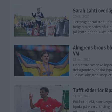
Sarah Lahti överl
20 okt 2025
Terrängspecialisten Sara
helgen avgjordes på Lid
på korta banan 4 km efter
Almgrens brons ble
VM
23 sep 2025
Den stora svenska löpar
deltagande svenska löpa
Tokyo. Almgren knep ett
Tufft väder för löp
11 sep 2025
Friidrotts-VM, som avg
bjuda på varma tävlings
uttagna svenska löparna 