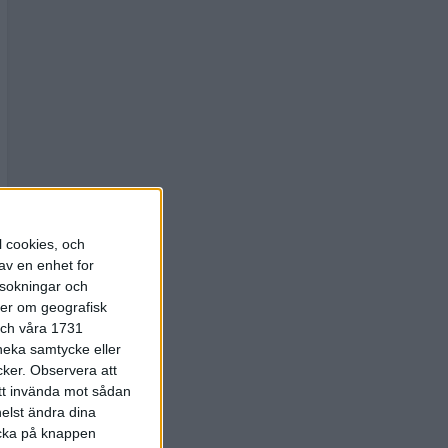
l cookies, och
av en enhet for
rsokningar och
ter om geografisk
 och våra 1731
 neka samtycke eller
cker.
Observera att
att invända mot sådan
elst ändra dina
licka på knappen