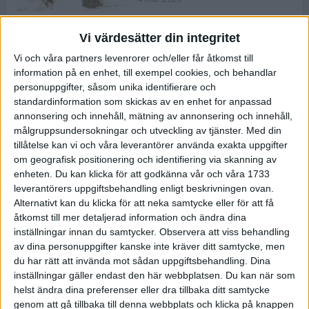
Vi värdesätter din integritet
ASICS NOVABLAST™ 5 – en mjuk
Vi och våra partners levenrorer och/eller får åtkomst till
och studsig mängdträningssko
information på en enhet, till exempel cookies, och behandlar
25 feb 2026
personuppgifter, såsom unika identifierare och
standardinformation som skickas av en enhet for anpassad
annonsering och innehåll, mätning av annonsering och innehåll,
ASICS GEL-KAYANO™ 32 – perfekt
målgruppsundersokningar och utveckling av tjänster.
Med din
för löparen som vill ha stabilitet
tillåtelse kan vi och våra leverantörer använda exakta uppgifter
och dämpning
om geografisk positionering och identifiering via skanning av
24 feb 2026
enheten. Du kan klicka för att godkänna vår och våra 1733
leverantörers uppgiftsbehandling enligt beskrivningen ovan.
Alternativt kan du klicka för att neka samtycke eller för att få
Sarah Lahti överlägsen vid
åtkomst till mer detaljerad information och ändra dina
terräng-SM
inställningar innan du samtycker.
Observera att viss behandling
20 okt 2025
av dina personuppgifter kanske inte kräver ditt samtycke, men
du har rätt att invända mot sådan uppgiftsbehandling. Dina
inställningar gäller endast den här webbplatsen. Du kan när som
helst ändra dina preferenser eller dra tillbaka ditt samtycke
Almgrens brons blev det stora
genom att gå tillbaka till denna webbplats och klicka på knappen