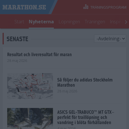
TRÄNINGSPROGRAM
Start
Nyheterna
Löpningen
Träningen
Inspirati
SENASTE
Resultat och liveresultat för maran
28 maj 2026
Så följer du adidas Stockholm
Marathon
28 maj 2026
ASICS GEL-TRABUCO™ MT GTX–
perfekt för traillöpning och
vandring i blöta förhållanden
4 mar 2026