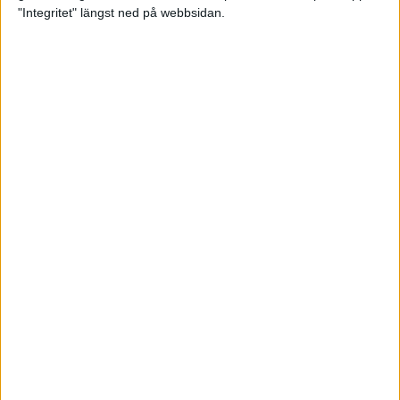
glädjeämnet för löparna i VM
"Integritet" längst ned på webbsidan.
23 sep 2025
Tufft väder för löparna i VM
11 sep 2025
Hanna Lindholm tog hem segern i
Tjejmilen 2025
6 sep 2025
Snabbaste segertiden på 12 år i
rekordstort adidas Stockholm
Halvmaraton
30 aug 2025