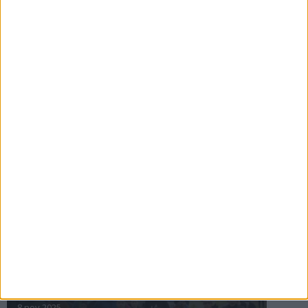
16 jul 2025
Bakslag för Almgren
11 jul 2025
Pihlströms tredje rekord
3 jul 2025
nästa ›
INTRESSANTA LOPP
Höstrusket • 8 november
8 nov 2025