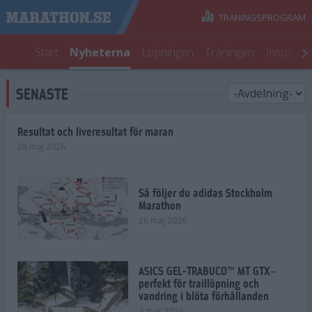
TRÄNINGSPROGRAM
Start
Nyheterna
Löpningen
Träningen
Inspirati
SENASTE
Resultat och liveresultat för maran
28 maj 2026
Så följer du adidas Stockholm
Marathon
28 maj 2026
ASICS GEL-TRABUCO™ MT GTX–
perfekt för traillöpning och
vandring i blöta förhållanden
4 mar 2026