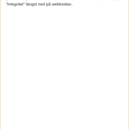
glädjeämnet för löparna i VM
"Integritet" längst ned på webbsidan.
23 sep 2025
Tufft väder för löparna i VM
11 sep 2025
Hanna Lindholm tog hem segern i
Tjejmilen 2025
6 sep 2025
Snabbaste segertiden på 12 år i
rekordstort adidas Stockholm
Halvmaraton
30 aug 2025