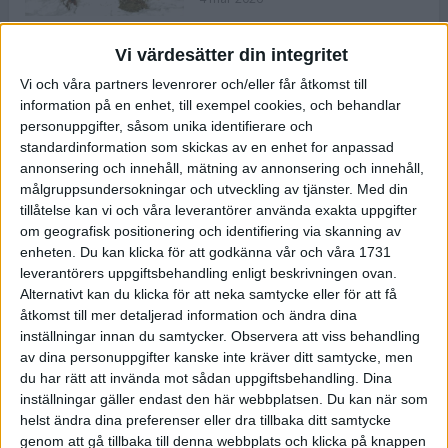
Vi värdesätter din integritet
ASICS NOVABLAST™ 5 – en mjuk
Vi och våra partners levenrorer och/eller får åtkomst till
och studsig mängdträningssko
information på en enhet, till exempel cookies, och behandlar
25 feb 2026
personuppgifter, såsom unika identifierare och
standardinformation som skickas av en enhet for anpassad
annonsering och innehåll, mätning av annonsering och innehåll,
ASICS GEL-KAYANO™ 32 – perfekt
målgruppsundersokningar och utveckling av tjänster.
Med din
för löparen som vill ha stabilitet
tillåtelse kan vi och våra leverantörer använda exakta uppgifter
och dämpning
om geografisk positionering och identifiering via skanning av
24 feb 2026
enheten. Du kan klicka för att godkänna vår och våra 1731
leverantörers uppgiftsbehandling enligt beskrivningen ovan.
Alternativt kan du klicka för att neka samtycke eller för att få
Sarah Lahti överlägsen vid
åtkomst till mer detaljerad information och ändra dina
terräng-SM
inställningar innan du samtycker.
Observera att viss behandling
20 okt 2025
av dina personuppgifter kanske inte kräver ditt samtycke, men
du har rätt att invända mot sådan uppgiftsbehandling. Dina
inställningar gäller endast den här webbplatsen. Du kan när som
helst ändra dina preferenser eller dra tillbaka ditt samtycke
Almgrens brons blev det stora
genom att gå tillbaka till denna webbplats och klicka på knappen