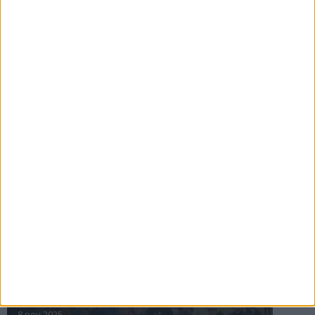
16 jul 2025
Bakslag för Almgren
11 jul 2025
Pihlströms tredje rekord
3 jul 2025
nästa ›
INTRESSANTA LOPP
Höstrusket • 8 november
8 nov 2025