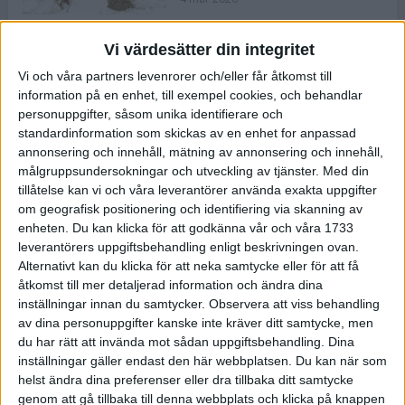
Vi värdesätter din integritet
ASICS NOVABLAST™ 5 – en mjuk
Vi och våra partners levenrorer och/eller får åtkomst till
och studsig mängdträningssko
information på en enhet, till exempel cookies, och behandlar
25 feb 2026
personuppgifter, såsom unika identifierare och
standardinformation som skickas av en enhet for anpassad
annonsering och innehåll, mätning av annonsering och innehåll,
ASICS GEL-KAYANO™ 32 – perfekt
målgruppsundersokningar och utveckling av tjänster.
Med din
för löparen som vill ha stabilitet
tillåtelse kan vi och våra leverantörer använda exakta uppgifter
och dämpning
om geografisk positionering och identifiering via skanning av
24 feb 2026
enheten. Du kan klicka för att godkänna vår och våra 1733
leverantörers uppgiftsbehandling enligt beskrivningen ovan.
Alternativt kan du klicka för att neka samtycke eller för att få
Sarah Lahti överlägsen vid
åtkomst till mer detaljerad information och ändra dina
terräng-SM
inställningar innan du samtycker.
Observera att viss behandling
20 okt 2025
av dina personuppgifter kanske inte kräver ditt samtycke, men
du har rätt att invända mot sådan uppgiftsbehandling. Dina
inställningar gäller endast den här webbplatsen. Du kan när som
helst ändra dina preferenser eller dra tillbaka ditt samtycke
Almgrens brons blev det stora
genom att gå tillbaka till denna webbplats och klicka på knappen