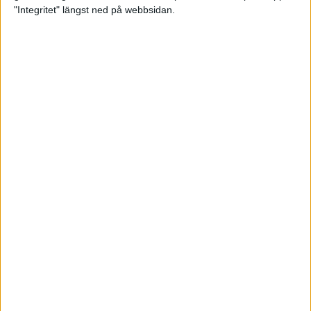
glädjeämnet för löparna i VM
"Integritet" längst ned på webbsidan.
23 sep 2025
Tufft väder för löparna i VM
11 sep 2025
Hanna Lindholm tog hem segern i
Tjejmilen 2025
6 sep 2025
Snabbaste segertiden på 12 år i
rekordstort adidas Stockholm
Halvmaraton
30 aug 2025