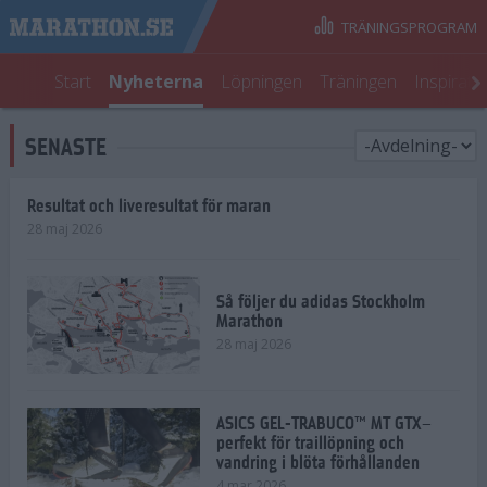
TRÄNINGSPROGRAM
Start
Nyheterna
Löpningen
Träningen
Inspirati
SENASTE
Resultat och liveresultat för maran
28 maj 2026
Så följer du adidas Stockholm
Marathon
28 maj 2026
ASICS GEL-TRABUCO™ MT GTX–
perfekt för traillöpning och
vandring i blöta förhållanden
4 mar 2026