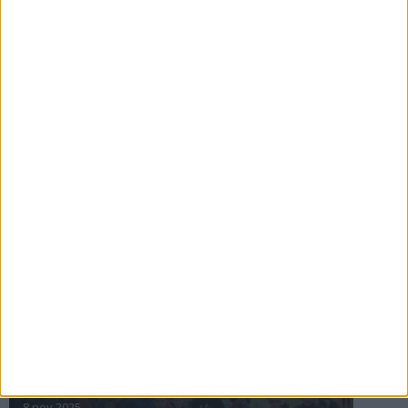
16 jul 2025
Bakslag för Almgren
11 jul 2025
Pihlströms tredje rekord
3 jul 2025
nästa ›
INTRESSANTA LOPP
Höstrusket • 8 november
8 nov 2025