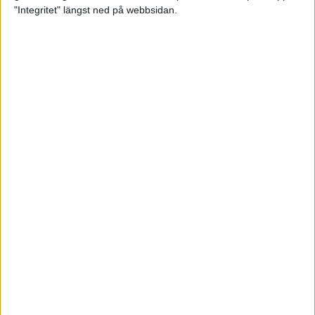
glädjeämnet för löparna i VM
"Integritet" längst ned på webbsidan.
23 sep 2025
Tufft väder för löparna i VM
11 sep 2025
Hanna Lindholm tog hem segern i
Tjejmilen 2025
6 sep 2025
Snabbaste segertiden på 12 år i
rekordstort adidas Stockholm
Halvmaraton
30 aug 2025