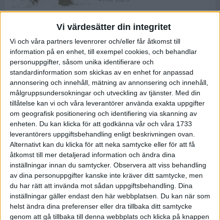
Vi värdesätter din integritet
ASICS NOVABLAST™ 5 – en mjuk
Vi och våra partners levenrorer och/eller får åtkomst till
och studsig mängdträningssko
information på en enhet, till exempel cookies, och behandlar
25 feb 2026
personuppgifter, såsom unika identifierare och
standardinformation som skickas av en enhet for anpassad
annonsering och innehåll, mätning av annonsering och innehåll,
ASICS GEL-KAYANO™ 32 – perfekt
målgruppsundersokningar och utveckling av tjänster.
Med din
för löparen som vill ha stabilitet
tillåtelse kan vi och våra leverantörer använda exakta uppgifter
och dämpning
om geografisk positionering och identifiering via skanning av
24 feb 2026
enheten. Du kan klicka för att godkänna vår och våra 1733
leverantörers uppgiftsbehandling enligt beskrivningen ovan.
Alternativt kan du klicka för att neka samtycke eller för att få
Sarah Lahti överlägsen vid
åtkomst till mer detaljerad information och ändra dina
terräng-SM
inställningar innan du samtycker.
Observera att viss behandling
20 okt 2025
av dina personuppgifter kanske inte kräver ditt samtycke, men
du har rätt att invända mot sådan uppgiftsbehandling. Dina
inställningar gäller endast den här webbplatsen. Du kan när som
helst ändra dina preferenser eller dra tillbaka ditt samtycke
Almgrens brons blev det stora
genom att gå tillbaka till denna webbplats och klicka på knappen