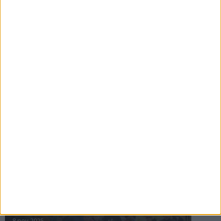
16 jul 2025
Bakslag för Almgren
11 jul 2025
Pihlströms tredje rekord
3 jul 2025
nästa ›
INTRESSANTA LOPP
Höstrusket • 8 november
8 nov 2025