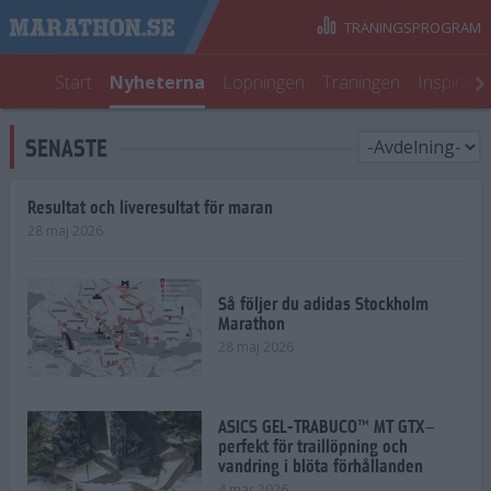
TRÄNINGSPROGRAM
Start
Nyheterna
Löpningen
Träningen
Inspirati
SENASTE
Resultat och liveresultat för maran
28 maj 2026
Så följer du adidas Stockholm
Marathon
28 maj 2026
ASICS GEL-TRABUCO™ MT GTX–
perfekt för traillöpning och
vandring i blöta förhållanden
4 mar 2026