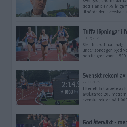
Sveriges genom tiderna 
död. Han blev 79 år gam
tillhörde den svenska eli
Tuffa löpningar i f
3 aug 2025
SM i friidrott har i helg
under söndagen bjöd Ver
hon tidigare vann 1 500 
Svenskt rekord av
22 jul 2025
Efter ett fint arbete av
avslutande 200 metrarna
svenska rekord på 1 000
God återväxt - med