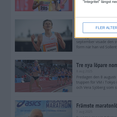
landskamp i friidrott, a
"Integritet" längst 
Stadion. Det blev svensk
Svenskt rekord nä
FLER ALTE
10 aug 2025
En dryg månad före frii
september visade den s
form när han vid Sollen
Tre nya löpare nom
8 aug 2025
Fredagen den 8 augusti n
truppen för VM i Tokyo 
och Vera Sjöberg som ska
Främste maratonl
7 aug 2025