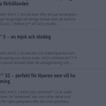
ta förhållanden
 ASICS | Om du letar efter ett par terrängskor
niga skogsstigar till steniga backar utan att tumma
ICS GEL-TRABUCO™ MT GTX ett rikti...
 5 – en mjuk och studsig
D ASICS | En bekväm och stabil löparsko som
 dämpning och sköna studs. ASICS NOVABLAST™ 5
passar utmärkt både till vardagsträning och ...
 32 – perfekt för löparen som vill ha
pning
ED ASICS | ASICS GEL-KAYANO™ 32 är stabil
foten. En ”ombonad” sko som sitter skönt runt
 för nybörjarlöparen eller den som prioritera...