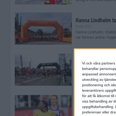
Hanna Lindholm to
6 sep 2025
Hanna Lindholm, Eskilstu
var hennes andra i lopp
Snabbaste segertid
Stockholm Halvma
Vi och våra partners 
30 aug 2025
behandlar personuppg
Ett slutsålt och rekord
anpassad annonserin
nästintill perfekt löparv
utveckling av tjänster
var 19,866 löpare anmäld
positionering och id
leverantörers uppgift
för att få åtkomst ti
Löparna viktiga n
viss behandling av d
26 aug 2025
uppgiftsbehandling. 
Den hundrade upplagan 
preferenser eller dra