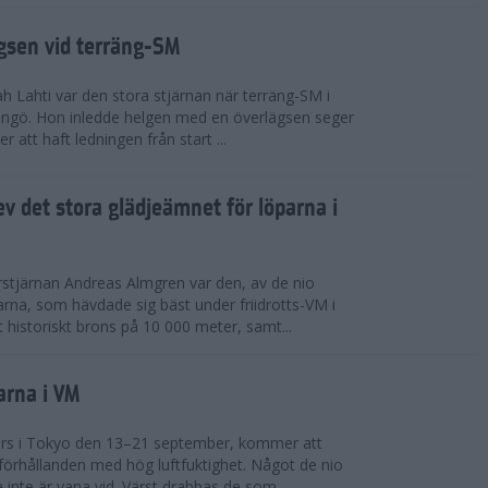
ägsen vid terräng-SM
h Lahti var den stora stjärnan när terräng-SM i
ingö. Hon inledde helgen med en överlägsen seger
 att haft ledningen från start ...
v det stora glädjeämnet för löparna i
stjärnan Andreas Almgren var den, av de nio
rna, som hävdade sig bäst under friidrotts-VM i
 historiskt brons på 10 000 meter, samt...
arna i VM
örs i Tokyo den 13–21 september, kommer att
förhållanden med hög luftfuktighet. Något de nio
inte är vana vid. Värst drabbas de som...