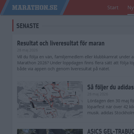
Start
Ny
SENASTE
Resultat och liveresultat för maran
28 maj 2026
​Vill du följa en vän, familjemedlem eller klubbkamrat under
Marathon 2026? Under loppdagen finns flera sätt att följa lö
både via appen och genom liveresultat på nätet.
Så följer du adid
28 maj 2026
Lördagen den 30 maj för
löparfest när över 42 ki
musik. adidas Stockholm
ASICS GEL-TRABUCO