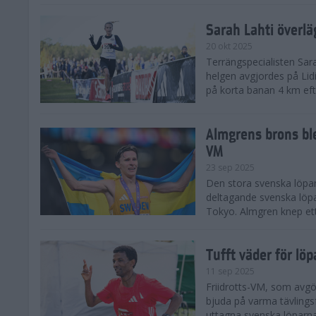
Sarah Lahti överl
20 okt 2025
Terrängspecialisten Sara
helgen avgjordes på Lid
på korta banan 4 km efter
Almgrens brons ble
VM
23 sep 2025
Den stora svenska löpar
deltagande svenska löpa
Tokyo. Almgren knep ett
Tufft väder för löp
11 sep 2025
Friidrotts-VM, som avg
bjuda på varma tävlings
uttagna svenska löparna 