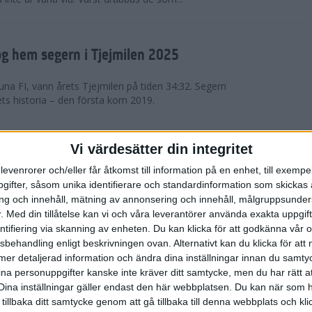
g hem segern i Tjejmilen 2025
na FI, vann årets Tjejmilen på tiden 34:32. Segern
ets historia – den första kom 2019.
en på 12 år i rekordstort adidas
Vi värdesätter din integritet
raton
levenrorer och/eller får åtkomst till information på en enhet, till exempe
ifter, såsom unika identifierare och standardinformation som skickas 
stort adidas Stockholm Halvmaraton avgjordes i
g och innehåll, mätning av annonsering och innehåll, målgruppsunde
äder. 18 grader, mulet och väldigt lite vind. Totalt
.
Med din tillåtelse kan vi och våra leverantörer använda exakta uppgif
a, varav 15,807 kom till sta...
entifiering via skanning av enheten. Du kan klicka för att godkänna vår
sbehandling enligt beskrivningen ovan. Alternativt kan du klicka för att
ll mer detaljerad information och ändra dina inställningar innan du samty
är Sverige vann Finnkampen
ina personuppgifter kanske inte kräver ditt samtycke, men du har rätt 
Dina inställningar gäller endast den här webbplatsen. Du kan när som h
av Finnkampen, världens äldsta och största
 tillbaka ditt samtycke genom att gå tillbaka till denna webbplats och k