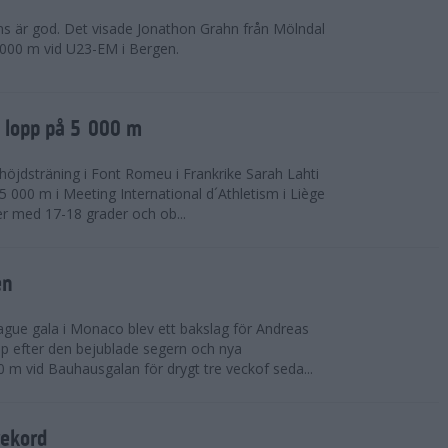
ns är god. Det visade Jonathon Grahn från Mölndal
 000 m vid U23-EM i Bergen.
a lopp på 5 000 m
höjdsträning i Font Romeu i Frankrike Sarah Lahti
 000 m i Meeting International d´Athletism i Liège
der med 17-18 grader och ob...
en
ue gala i Monaco blev ett bakslag för Andreas
opp efter den bejublade segern och nya
 m vid Bauhausgalan för drygt tre veckof seda...
rekord