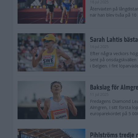
18 jul 2025
Återväxten på långdista
när han blev tvåa på 10
Sarah Lahtis bäst
16 jul 2025
Efter några veckors hög
sent på onsdagskvällen 5
i Belgien. I fint löparvä
Bakslag för Almgr
11 jul 2025
Fredagens Diamond Leag
Almgren, I sitt första l
europarekordet på 5 000
Pihlströms tredje 