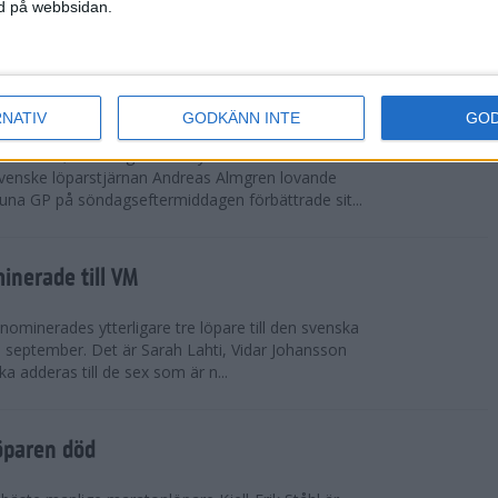
vgjordes inför fullsatta läktare på Stockholms
ned på webbsidan.
 seger i både dam- och herrkampen, delvi...
r Almgren testade VM-formen
RNATIV
GODKÄNN INTE
GO
drotts-VM, som avgörs i Tokyo den 13-21
venske löparstjärnan Andreas Almgren lovande
tuna GP på söndagseftermiddagen förbättrade sit...
inerade till VM
ominerades ytterligare tre löpare till den svenska
i september. Det är Sarah Lahti, Vidar Johansson
 adderas till de sex som är n...
öparen död