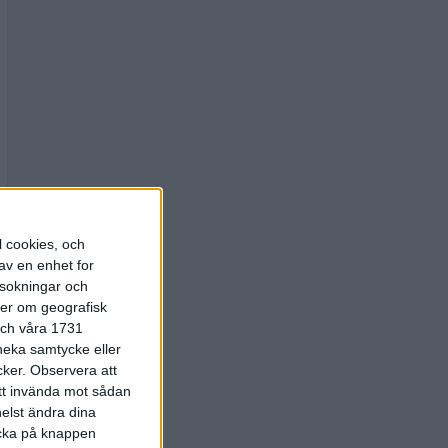
l cookies, och
av en enhet for
rsokningar och
ter om geografisk
 och våra 1731
 neka samtycke eller
cker.
Observera att
att invända mot sådan
elst ändra dina
licka på knappen