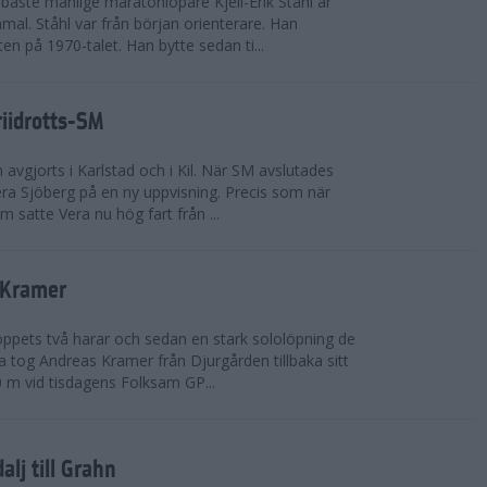
bäste manlige maratonlöpare Kjell-Erik Ståhl är
mal. Ståhl var från början orienterare. Han
ten på 1970-talet. Han bytte sedan ti...
riidrotts-SM
en avgjorts i Karlstad och i Kil. När SM avslutades
a Sjöberg på en ny uppvisning. Precis som när
m satte Vera nu hög fart från ...
 Kramer
 loppets två harar och sedan en stark sololöpning de
 tog Andreas Kramer från Djurgården tillbaka sitt
 m vid tisdagens Folksam GP...
alj till Grahn