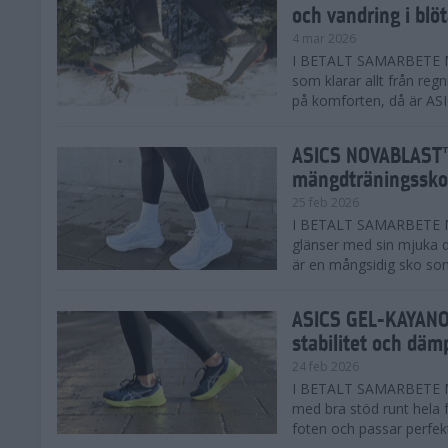
och vandring i blö
4 mar 2026
I BETALT SAMARBETE MED
som klarar allt från reg
på komforten, då är AS
ASICS NOVABLAST™
mängdträningssko
25 feb 2026
I BETALT SAMARBETE ME
glänser med sin mjuka
är en mångsidig sko som 
ASICS GEL-KAYANO™
stabilitet och däm
24 feb 2026
I BETALT SAMARBETE M
med bra stöd runt hela 
foten och passar perfekt