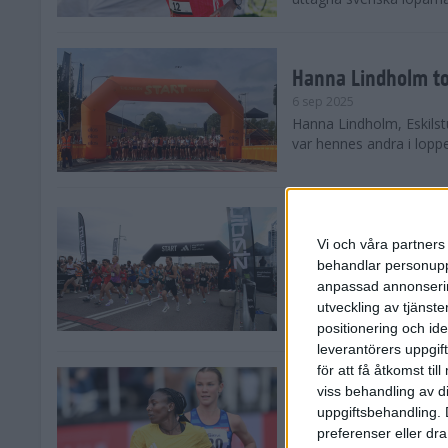
Hanna Lindholm to
6 sep 2025
Hanna Lindholm, Eskilstu
var hennes andra i lopp
Snabbaste segertid
Stockholm Halvma
Vi och våra partners 
30 aug 2025
behandlar personuppg
Ett slutsålt och rekord
anpassad annonserin
nästintill perfekt löparv
utveckling av tjänster
var 19,866 löpare anmäld
positionering och id
leverantörers uppgift
för att få åtkomst ti
Löparna viktiga n
viss behandling av d
26 aug 2025
uppgiftsbehandling. 
Den hundrade upplagan 
preferenser eller dra