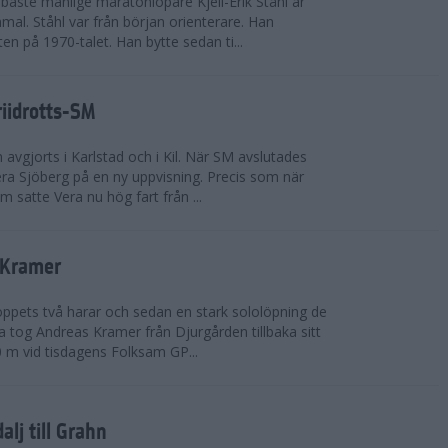
bäste manlige maratonlöpare Kjell-Erik Ståhl är
mal. Ståhl var från början orienterare. Han
ten på 1970-talet. Han bytte sedan ti...
riidrotts-SM
en avgjorts i Karlstad och i Kil. När SM avslutades
a Sjöberg på en ny uppvisning. Precis som när
m satte Vera nu hög fart från ...
 Kramer
 loppets två harar och sedan en stark sololöpning de
 tog Andreas Kramer från Djurgården tillbaka sitt
 m vid tisdagens Folksam GP...
alj till Grahn