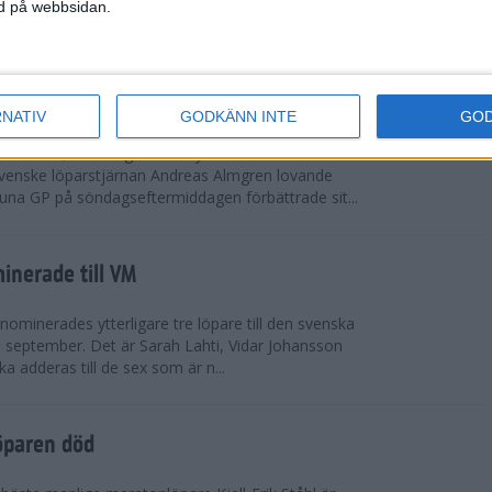
vgjordes inför fullsatta läktare på Stockholms
ned på webbsidan.
 seger i både dam- och herrkampen, delvi...
r Almgren testade VM-formen
RNATIV
GODKÄNN INTE
GO
drotts-VM, som avgörs i Tokyo den 13-21
venske löparstjärnan Andreas Almgren lovande
tuna GP på söndagseftermiddagen förbättrade sit...
inerade till VM
ominerades ytterligare tre löpare till den svenska
i september. Det är Sarah Lahti, Vidar Johansson
 adderas till de sex som är n...
öparen död