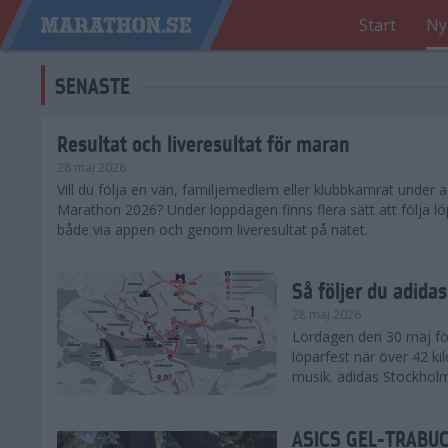
Start
Ny
SENASTE
Resultat och liveresultat för maran
28 maj 2026
​Vill du följa en vän, familjemedlem eller klubbkamrat under
Marathon 2026? Under loppdagen finns flera sätt att följa lö
både via appen och genom liveresultat på nätet.
Så följer du adid
28 maj 2026
Lördagen den 30 maj för
löparfest när över 42 ki
musik. adidas Stockholm
ASICS GEL-TRABUCO