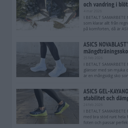
och vandring i blö
4 mar 2026
I BETALT SAMARBETE MED
som klarar allt från reg
på komforten, då är AS
ASICS NOVABLAST™
mängdträningssko
25 feb 2026
I BETALT SAMARBETE ME
glänser med sin mjuka
är en mångsidig sko som 
ASICS GEL-KAYANO™
stabilitet och däm
24 feb 2026
I BETALT SAMARBETE M
med bra stöd runt hela 
foten och passar perfekt