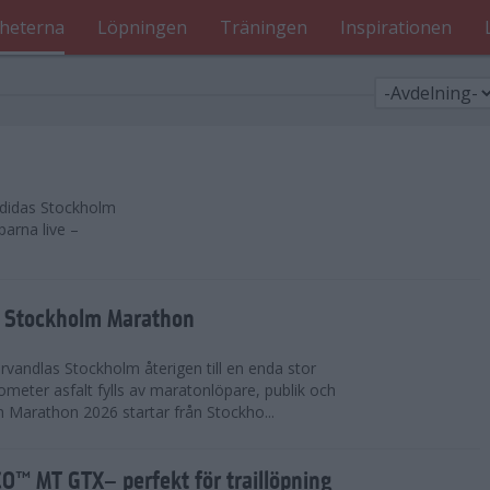
heterna
Löpningen
Träningen
Inspirationen
 adidas Stockholm
parna live –
as Stockholm Marathon
vandlas Stockholm återigen till en enda stor
lometer asfalt fylls av maratonlöpare, publik och
 Marathon 2026 startar från Stockho...
™ MT GTX– perfekt för traillöpning