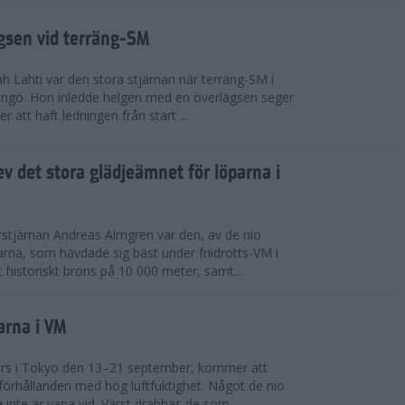
ägsen vid terräng-SM
h Lahti var den stora stjärnan när terräng-SM i
ingö. Hon inledde helgen med en överlägsen seger
 att haft ledningen från start ...
v det stora glädjeämnet för löparna i
stjärnan Andreas Almgren var den, av de nio
rna, som hävdade sig bäst under friidrotts-VM i
 historiskt brons på 10 000 meter, samt...
arna i VM
örs i Tokyo den 13–21 september, kommer att
förhållanden med hög luftfuktighet. Något de nio
inte är vana vid. Värst drabbas de som...