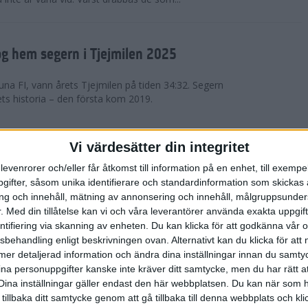
g hem segern i Tjejmilen 2025
na FI, vann årets Tjejmilen på tiden 34:32. Segern
ets historia – den första kom 2019.
en på 12 år i rekordstort adidas
Vi värdesätter din integritet
raton
levenrorer och/eller får åtkomst till information på en enhet, till exempe
ifter, såsom unika identifierare och standardinformation som skickas 
stort adidas Stockholm Halvmaraton avgjordes i
g och innehåll, mätning av annonsering och innehåll, målgruppsunde
äder. 18 grader, mulet och väldigt lite vind. Totalt
.
Med din tillåtelse kan vi och våra leverantörer använda exakta uppgif
a, varav 15,807 kom till sta...
entifiering via skanning av enheten. Du kan klicka för att godkänna vår
sbehandling enligt beskrivningen ovan. Alternativt kan du klicka för att
ll mer detaljerad information och ändra dina inställningar innan du samty
är Sverige vann Finnkampen
ina personuppgifter kanske inte kräver ditt samtycke, men du har rätt 
Dina inställningar gäller endast den här webbplatsen. Du kan när som h
av Finnkampen, världens äldsta och största
 tillbaka ditt samtycke genom att gå tillbaka till denna webbplats och k