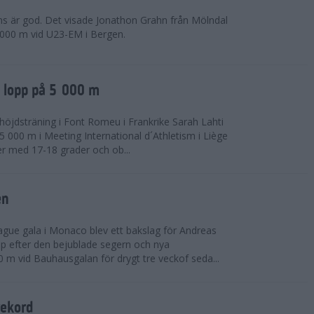
ns är god. Det visade Jonathon Grahn från Mölndal
 000 m vid U23-EM i Bergen.
a lopp på 5 000 m
höjdsträning i Font Romeu i Frankrike Sarah Lahti
 000 m i Meeting International d´Athletism i Liège
der med 17-18 grader och ob...
en
ue gala i Monaco blev ett bakslag för Andreas
opp efter den bejublade segern och nya
 m vid Bauhausgalan för drygt tre veckof seda...
rekord