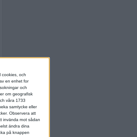
l cookies, och
av en enhet for
rsokningar och
ter om geografisk
 och våra 1733
 neka samtycke eller
cker.
Observera att
att invända mot sådan
elst ändra dina
licka på knappen