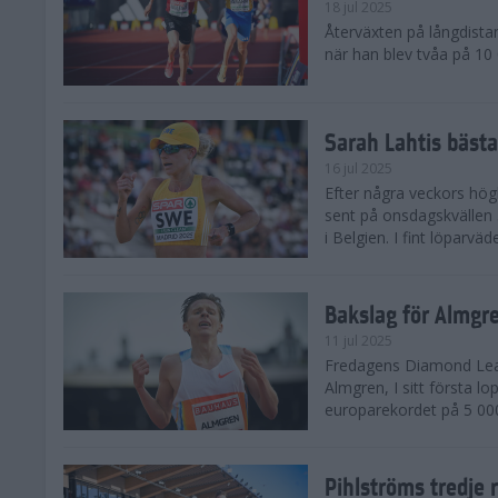
18 jul 2025
Återväxten på långdista
när han blev tvåa på 10
Sarah Lahtis bäst
16 jul 2025
Efter några veckors hög
sent på onsdagskvällen 5
i Belgien. I fint löparvä
Bakslag för Almgr
11 jul 2025
Fredagens Diamond Leag
Almgren, I sitt första l
europarekordet på 5 000
Pihlströms tredje 