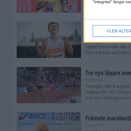
landskamp i friidrott, a
"Integritet" längst 
Stadion. Det blev svensk
Svenskt rekord nä
FLER ALTE
10 aug 2025
En dryg månad före frii
september visade den s
form när han vid Sollen
Tre nya löpare nom
8 aug 2025
Fredagen den 8 augusti n
truppen för VM i Tokyo 
och Vera Sjöberg som ska
Främste maratonl
7 aug 2025