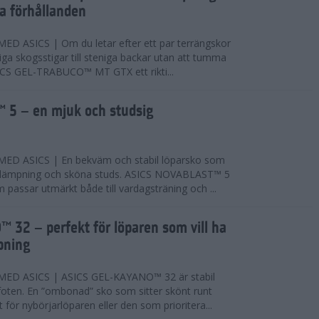
ta förhållanden
 ASICS | Om du letar efter ett par terrängskor
niga skogsstigar till steniga backar utan att tumma
ICS GEL-TRABUCO™ MT GTX ett rikti...
 5 – en mjuk och studsig
D ASICS | En bekväm och stabil löparsko som
 dämpning och sköna studs. ASICS NOVABLAST™ 5
passar utmärkt både till vardagsträning och ...
 32 – perfekt för löparen som vill ha
pning
ED ASICS | ASICS GEL-KAYANO™ 32 är stabil
foten. En ”ombonad” sko som sitter skönt runt
 för nybörjarlöparen eller den som prioritera...