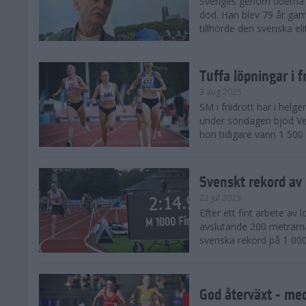
Sveriges genom tiderna 
död. Han blev 79 år gam
tillhörde den svenska eli
Tuffa löpningar i f
3 aug 2025
SM i friidrott har i helg
under söndagen bjöd Ver
hon tidigare vann 1 500 
Svenskt rekord av
22 jul 2025
Efter ett fint arbete av
avslutande 200 metrarna
svenska rekord på 1 000
God återväxt - med