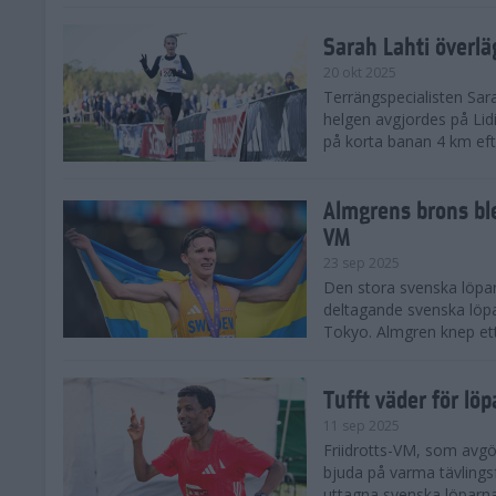
Sarah Lahti överl
20 okt 2025
Terrängspecialisten Sara
helgen avgjordes på Lid
på korta banan 4 km efter
Almgrens brons ble
VM
23 sep 2025
Den stora svenska löpar
deltagande svenska löpa
Tokyo. Almgren knep ett
Tufft väder för löp
11 sep 2025
Friidrotts-VM, som avg
bjuda på varma tävlings
uttagna svenska löparna 