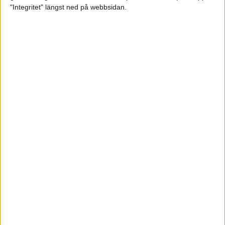
glädjeämnet för löparna i VM
"Integritet" längst ned på webbsidan.
23 sep 2025
Tufft väder för löparna i VM
11 sep 2025
Hanna Lindholm tog hem segern i
Tjejmilen 2025
6 sep 2025
Snabbaste segertiden på 12 år i
rekordstort adidas Stockholm
Halvmaraton
30 aug 2025