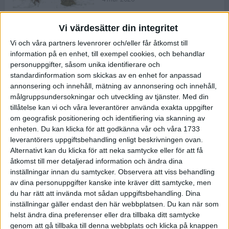
Vi värdesätter din integritet
ASICS NOVABLAST™ 5 – en mjuk
Vi och våra partners levenrorer och/eller får åtkomst till
och studsig mängdträningssko
information på en enhet, till exempel cookies, och behandlar
25 feb 2026
personuppgifter, såsom unika identifierare och
standardinformation som skickas av en enhet for anpassad
annonsering och innehåll, mätning av annonsering och innehåll,
ASICS GEL-KAYANO™ 32 – perfekt
målgruppsundersokningar och utveckling av tjänster.
Med din
för löparen som vill ha stabilitet
tillåtelse kan vi och våra leverantörer använda exakta uppgifter
och dämpning
om geografisk positionering och identifiering via skanning av
24 feb 2026
enheten. Du kan klicka för att godkänna vår och våra 1733
leverantörers uppgiftsbehandling enligt beskrivningen ovan.
Alternativt kan du klicka för att neka samtycke eller för att få
Sarah Lahti överlägsen vid
åtkomst till mer detaljerad information och ändra dina
terräng-SM
inställningar innan du samtycker.
Observera att viss behandling
20 okt 2025
av dina personuppgifter kanske inte kräver ditt samtycke, men
du har rätt att invända mot sådan uppgiftsbehandling. Dina
inställningar gäller endast den här webbplatsen. Du kan när som
helst ändra dina preferenser eller dra tillbaka ditt samtycke
Almgrens brons blev det stora
genom att gå tillbaka till denna webbplats och klicka på knappen