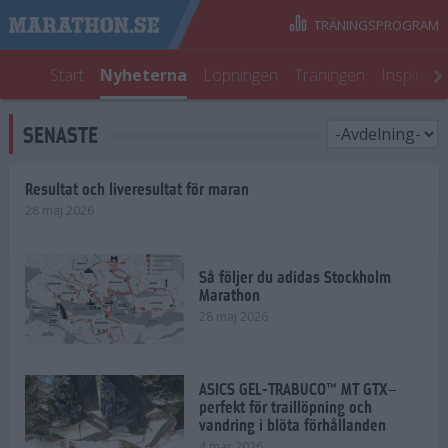
TRÄNINGSPROGRAM
Start
Nyheterna
Löpningen
Träningen
Inspirati
SENASTE
Resultat och liveresultat för maran
28 maj 2026
Så följer du adidas Stockholm
Marathon
28 maj 2026
ASICS GEL-TRABUCO™ MT GTX–
perfekt för traillöpning och
vandring i blöta förhållanden
4 mar 2026