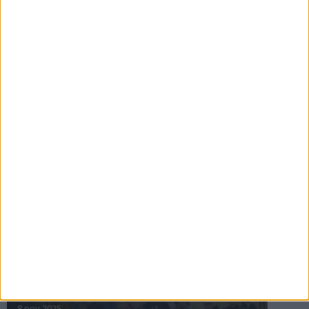
16 jul 2025
Bakslag för Almgren
11 jul 2025
Pihlströms tredje rekord
3 jul 2025
nästa ›
INTRESSANTA LOPP
Höstrusket • 8 november
8 nov 2025