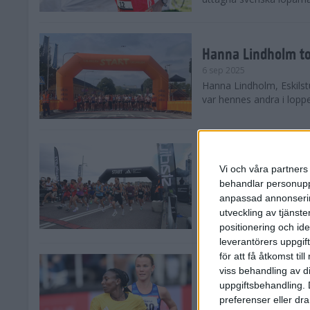
Hanna Lindholm to
6 sep 2025
Hanna Lindholm, Eskilstu
var hennes andra i lopp
Snabbaste segertid
Stockholm Halvma
Vi och våra partners 
30 aug 2025
behandlar personuppg
Ett slutsålt och rekord
anpassad annonserin
nästintill perfekt löparv
utveckling av tjänster
var 19,866 löpare anmäld
positionering och id
leverantörers uppgift
för att få åtkomst ti
Löparna viktiga n
viss behandling av d
26 aug 2025
uppgiftsbehandling. 
Den hundrade upplagan 
preferenser eller dra