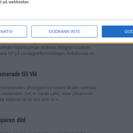
vgjordes inför fullsatta läktare på Stockholms
ned på webbsidan.
 seger i både dam- och herrkampen, delvi...
r Almgren testade VM-formen
RNATIV
GODKÄNN INTE
GO
drotts-VM, som avgörs i Tokyo den 13-21
venske löparstjärnan Andreas Almgren lovande
tuna GP på söndagseftermiddagen förbättrade sit...
inerade till VM
ominerades ytterligare tre löpare till den svenska
i september. Det är Sarah Lahti, Vidar Johansson
 adderas till de sex som är n...
öparen död