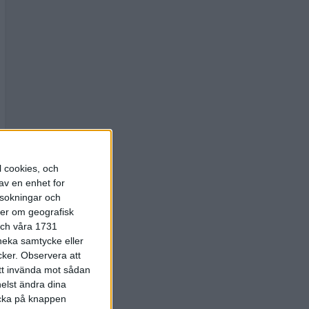
l cookies, och
av en enhet for
rsokningar och
ter om geografisk
 och våra 1731
 neka samtycke eller
cker.
Observera att
att invända mot sådan
elst ändra dina
licka på knappen