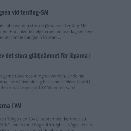
ägsen vid terräng-SM
h Lahti var den stora stjärnan när terräng-SM i
ingö. Hon inledde helgen med en överlägsen seger
 att haft ledningen från start ...
v det stora glädjeämnet för löparna i
stjärnan Andreas Almgren var den, av de nio
rna, som hävdade sig bäst under friidrotts-VM i
 historiskt brons på 10 000 meter, samt...
arna i VM
örs i Tokyo den 13–21 september, kommer att
förhållanden med hög luftfuktighet. Något de nio
inte är vana vid. Värst drabbas de som...