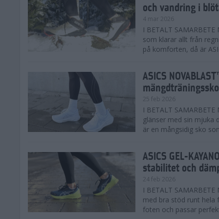
och vandring i blö
4 mar 2026
I BETALT SAMARBETE MED
som klarar allt från reg
på komforten, då är AS
ASICS NOVABLAST™
mängdträningssko
25 feb 2026
I BETALT SAMARBETE ME
glänser med sin mjuka
är en mångsidig sko som 
ASICS GEL-KAYANO™
stabilitet och däm
24 feb 2026
I BETALT SAMARBETE M
med bra stöd runt hela 
foten och passar perfekt