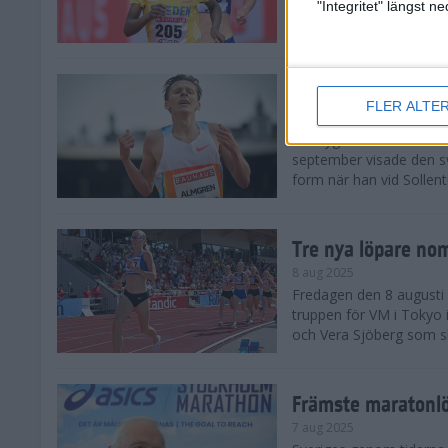
landskamp i friidrott, a
"Integritet" längst 
Stadion. Det blev svensk
Svenskt rekord nä
FLER ALTE
10 aug 2025
En dryg månad före frii
september visade den s
form när han vid Sollen
Tre nya löpare nom
8 aug 2025
Fredagen den 8 augusti n
truppen för VM i Tokyo 
och Vera Sjöberg som ska
Främste maratonl
7 aug 2025