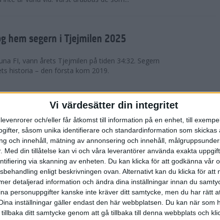
g hem segern i Tjejmilen 2025
na FI, vann årets Tjejmilen på tiden 34:32. Segern
ets historia – den första kom 2019.
en på 12 år i rekordstort adidas
Vi värdesätter din integritet
raton
levenrorer och/eller får åtkomst till information på en enhet, till exempe
ifter, såsom unika identifierare och standardinformation som skickas 
stort adidas Stockholm Halvmaraton avgjordes i
g och innehåll, mätning av annonsering och innehåll, målgruppsunde
äder. 18 grader, mulet och väldigt lite vind. Totalt
.
Med din tillåtelse kan vi och våra leverantörer använda exakta uppgif
a, varav 15,807 kom till sta...
entifiering via skanning av enheten. Du kan klicka för att godkänna vår
sbehandling enligt beskrivningen ovan. Alternativt kan du klicka för att
ll mer detaljerad information och ändra dina inställningar innan du samty
är Sverige vann Finnkampen
ina personuppgifter kanske inte kräver ditt samtycke, men du har rätt 
Dina inställningar gäller endast den här webbplatsen. Du kan när som h
av Finnkampen, världens äldsta och största
 tillbaka ditt samtycke genom att gå tillbaka till denna webbplats och k