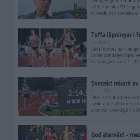
Sveriges genom tiderna 
död. Han blev 79 år gam
tillhörde den svenska eli
Tuffa löpningar i f
3 aug 2025
SM i friidrott har i helg
under söndagen bjöd Ver
hon tidigare vann 1 500 
Svenskt rekord av
22 jul 2025
Efter ett fint arbete av
avslutande 200 metrarna
svenska rekord på 1 000
God återväxt - med