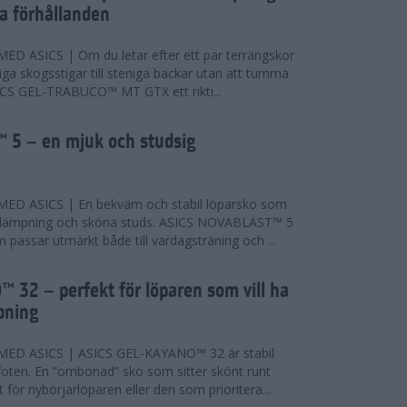
ta förhållanden
 ASICS | Om du letar efter ett par terrängskor
niga skogsstigar till steniga backar utan att tumma
ICS GEL-TRABUCO™ MT GTX ett rikti...
 5 – en mjuk och studsig
D ASICS | En bekväm och stabil löparsko som
 dämpning och sköna studs. ASICS NOVABLAST™ 5
passar utmärkt både till vardagsträning och ...
 32 – perfekt för löparen som vill ha
pning
ED ASICS | ASICS GEL-KAYANO™ 32 är stabil
foten. En ”ombonad” sko som sitter skönt runt
 för nybörjarlöparen eller den som prioritera...