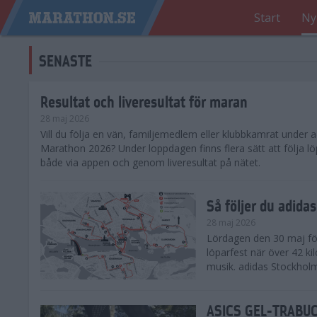
Start
Ny
SENASTE
Resultat och liveresultat för maran
28 maj 2026
​Vill du följa en vän, familjemedlem eller klubbkamrat under
Marathon 2026? Under loppdagen finns flera sätt att följa lö
både via appen och genom liveresultat på nätet.
Så följer du adid
28 maj 2026
Lördagen den 30 maj för
löparfest när över 42 ki
musik. adidas Stockholm
ASICS GEL-TRABUCO