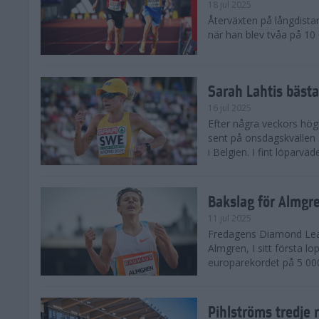
18 jul 2025
Återväxten på långdista
när han blev tvåa på 10
Sarah Lahtis bäst
16 jul 2025
Efter några veckors hög
sent på onsdagskvällen 5
i Belgien. I fint löparvä
Bakslag för Almgr
11 jul 2025
Fredagens Diamond Leag
Almgren, I sitt första l
europarekordet på 5 000
Pihlströms tredje 