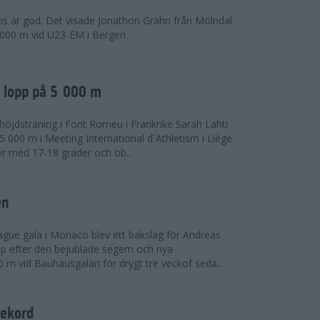
ns är god. Det visade Jonathon Grahn från Mölndal
 000 m vid U23-EM i Bergen.
a lopp på 5 000 m
höjdsträning i Font Romeu i Frankrike Sarah Lahti
 000 m i Meeting International d´Athletism i Liège
der med 17-18 grader och ob...
en
ue gala i Monaco blev ett bakslag för Andreas
opp efter den bejublade segern och nya
 m vid Bauhausgalan för drygt tre veckof seda...
rekord