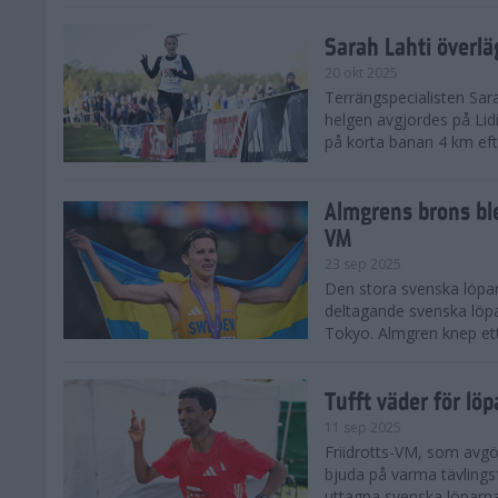
Sarah Lahti överl
20 okt 2025
Terrängspecialisten Sara
helgen avgjordes på Lid
på korta banan 4 km efter
Almgrens brons ble
VM
23 sep 2025
Den stora svenska löpar
deltagande svenska löpa
Tokyo. Almgren knep ett
Tufft väder för löp
11 sep 2025
Friidrotts-VM, som avg
bjuda på varma tävlings
uttagna svenska löparna 