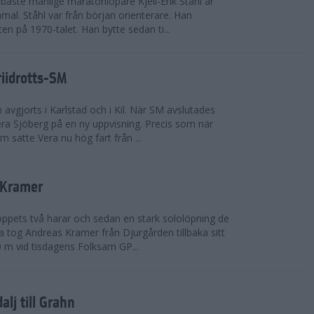
bäste manlige maratonlöpare Kjell-Erik Ståhl är
mal. Ståhl var från början orienterare. Han
ten på 1970-talet. Han bytte sedan ti...
riidrotts-SM
en avgjorts i Karlstad och i Kil. När SM avslutades
a Sjöberg på en ny uppvisning. Precis som när
m satte Vera nu hög fart från ...
 Kramer
 loppets två harar och sedan en stark sololöpning de
 tog Andreas Kramer från Djurgården tillbaka sitt
 m vid tisdagens Folksam GP...
alj till Grahn