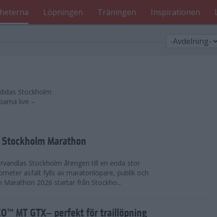
heterna
Löpningen
Träningen
Inspirationen
 adidas Stockholm
parna live –
as Stockholm Marathon
vandlas Stockholm återigen till en enda stor
lometer asfalt fylls av maratonlöpare, publik och
 Marathon 2026 startar från Stockho...
™ MT GTX– perfekt för traillöpning