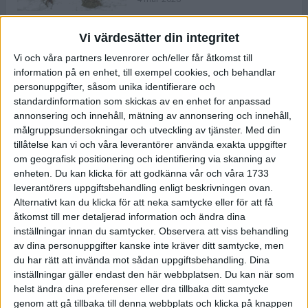
Vi värdesätter din integritet
ASICS NOVABLAST™ 5 – en mjuk
Vi och våra partners levenrorer och/eller får åtkomst till
och studsig mängdträningssko
information på en enhet, till exempel cookies, och behandlar
25 feb 2026
personuppgifter, såsom unika identifierare och
standardinformation som skickas av en enhet for anpassad
annonsering och innehåll, mätning av annonsering och innehåll,
ASICS GEL-KAYANO™ 32 – perfekt
målgruppsundersokningar och utveckling av tjänster.
Med din
för löparen som vill ha stabilitet
tillåtelse kan vi och våra leverantörer använda exakta uppgifter
och dämpning
om geografisk positionering och identifiering via skanning av
24 feb 2026
enheten. Du kan klicka för att godkänna vår och våra 1733
leverantörers uppgiftsbehandling enligt beskrivningen ovan.
Alternativt kan du klicka för att neka samtycke eller för att få
Sarah Lahti överlägsen vid
åtkomst till mer detaljerad information och ändra dina
terräng-SM
inställningar innan du samtycker.
Observera att viss behandling
20 okt 2025
av dina personuppgifter kanske inte kräver ditt samtycke, men
du har rätt att invända mot sådan uppgiftsbehandling. Dina
inställningar gäller endast den här webbplatsen. Du kan när som
helst ändra dina preferenser eller dra tillbaka ditt samtycke
Almgrens brons blev det stora
genom att gå tillbaka till denna webbplats och klicka på knappen