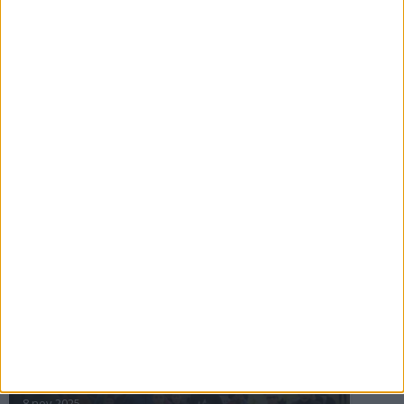
16 jul 2025
Bakslag för Almgren
11 jul 2025
Pihlströms tredje rekord
3 jul 2025
nästa ›
INTRESSANTA LOPP
Höstrusket • 8 november
8 nov 2025