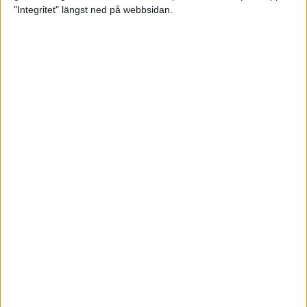
glädjeämnet för löparna i VM
"Integritet" längst ned på webbsidan.
23 sep 2025
Tufft väder för löparna i VM
11 sep 2025
Hanna Lindholm tog hem segern i
Tjejmilen 2025
6 sep 2025
Snabbaste segertiden på 12 år i
rekordstort adidas Stockholm
Halvmaraton
30 aug 2025