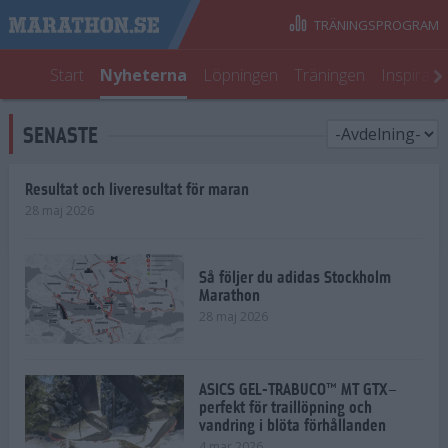
TRÄNINGSPROGRAM
Start
Nyheterna
Löpningen
Träningen
Inspirati
SENASTE
Resultat och liveresultat för maran
28 maj 2026
Så följer du adidas Stockholm
Marathon
28 maj 2026
ASICS GEL-TRABUCO™ MT GTX–
perfekt för traillöpning och
vandring i blöta förhållanden
4 mar 2026