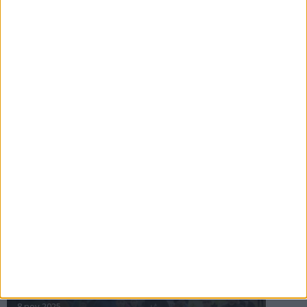
16 jul 2025
Bakslag för Almgren
11 jul 2025
Pihlströms tredje rekord
3 jul 2025
nästa ›
INTRESSANTA LOPP
Höstrusket • 8 november
8 nov 2025