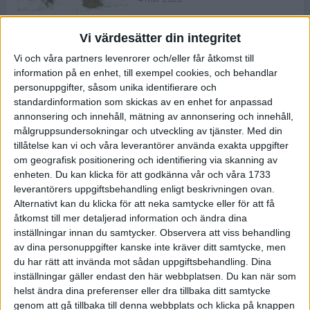
Vi värdesätter din integritet
ASICS NOVABLAST™ 5 – en mjuk
Vi och våra partners levenrorer och/eller får åtkomst till
och studsig mängdträningssko
information på en enhet, till exempel cookies, och behandlar
25 feb 2026
personuppgifter, såsom unika identifierare och
standardinformation som skickas av en enhet for anpassad
annonsering och innehåll, mätning av annonsering och innehåll,
ASICS GEL-KAYANO™ 32 – perfekt
målgruppsundersokningar och utveckling av tjänster.
Med din
för löparen som vill ha stabilitet
tillåtelse kan vi och våra leverantörer använda exakta uppgifter
och dämpning
om geografisk positionering och identifiering via skanning av
24 feb 2026
enheten. Du kan klicka för att godkänna vår och våra 1733
leverantörers uppgiftsbehandling enligt beskrivningen ovan.
Alternativt kan du klicka för att neka samtycke eller för att få
Sarah Lahti överlägsen vid
åtkomst till mer detaljerad information och ändra dina
terräng-SM
inställningar innan du samtycker.
Observera att viss behandling
20 okt 2025
av dina personuppgifter kanske inte kräver ditt samtycke, men
du har rätt att invända mot sådan uppgiftsbehandling. Dina
inställningar gäller endast den här webbplatsen. Du kan när som
helst ändra dina preferenser eller dra tillbaka ditt samtycke
Almgrens brons blev det stora
genom att gå tillbaka till denna webbplats och klicka på knappen