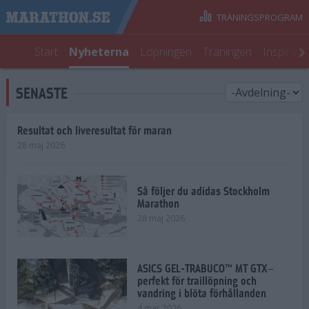
TRÄNINGSPROGRAM
Start
Nyheterna
Löpningen
Träningen
Inspirati
SENASTE
Resultat och liveresultat för maran
28 maj 2026
Så följer du adidas Stockholm
Marathon
28 maj 2026
ASICS GEL-TRABUCO™ MT GTX–
perfekt för traillöpning och
vandring i blöta förhållanden
4 mar 2026