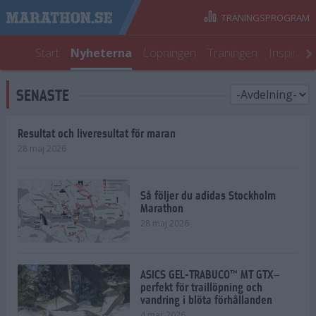
TRÄNINGSPROGRAM
Start
Nyheterna
Löpningen
Träningen
Inspirati
SENASTE
Resultat och liveresultat för maran
28 maj 2026
Så följer du adidas Stockholm
Marathon
28 maj 2026
ASICS GEL-TRABUCO™ MT GTX–
perfekt för traillöpning och
vandring i blöta förhållanden
4 mar 2026