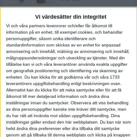
Vi värdesätter din integritet
ASICS NOVABLAST™ 5 – en mjuk
Vi och våra partners levenrorer och/eller får åtkomst till
och studsig mängdträningssko
information på en enhet, till exempel cookies, och behandlar
25 feb 2026
personuppgifter, såsom unika identifierare och
standardinformation som skickas av en enhet for anpassad
annonsering och innehåll, mätning av annonsering och innehåll,
ASICS GEL-KAYANO™ 32 – perfekt
målgruppsundersokningar och utveckling av tjänster.
Med din
för löparen som vill ha stabilitet
tillåtelse kan vi och våra leverantörer använda exakta uppgifter
och dämpning
om geografisk positionering och identifiering via skanning av
24 feb 2026
enheten. Du kan klicka för att godkänna vår och våra 1733
leverantörers uppgiftsbehandling enligt beskrivningen ovan.
Alternativt kan du klicka för att neka samtycke eller för att få
Sarah Lahti överlägsen vid
åtkomst till mer detaljerad information och ändra dina
terräng-SM
inställningar innan du samtycker.
Observera att viss behandling
20 okt 2025
av dina personuppgifter kanske inte kräver ditt samtycke, men
du har rätt att invända mot sådan uppgiftsbehandling. Dina
inställningar gäller endast den här webbplatsen. Du kan när som
helst ändra dina preferenser eller dra tillbaka ditt samtycke
Almgrens brons blev det stora
genom att gå tillbaka till denna webbplats och klicka på knappen