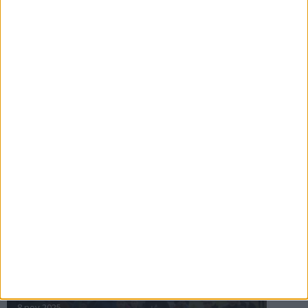
16 jul 2025
Bakslag för Almgren
11 jul 2025
Pihlströms tredje rekord
3 jul 2025
nästa ›
INTRESSANTA LOPP
Höstrusket • 8 november
8 nov 2025