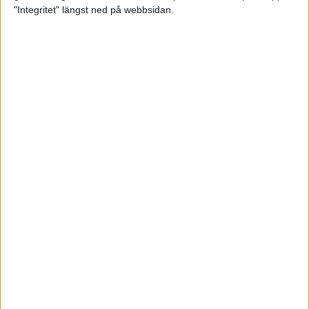
glädjeämnet för löparna i VM
"Integritet" längst ned på webbsidan.
23 sep 2025
Tufft väder för löparna i VM
11 sep 2025
Hanna Lindholm tog hem segern i
Tjejmilen 2025
6 sep 2025
Snabbaste segertiden på 12 år i
rekordstort adidas Stockholm
Halvmaraton
30 aug 2025