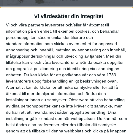
Vi värdesätter din integritet
ASICS NOVABLAST™ 5 – en mjuk
Vi och våra partners levenrorer och/eller får åtkomst till
och studsig mängdträningssko
information på en enhet, till exempel cookies, och behandlar
25 feb 2026
personuppgifter, såsom unika identifierare och
standardinformation som skickas av en enhet for anpassad
annonsering och innehåll, mätning av annonsering och innehåll,
ASICS GEL-KAYANO™ 32 – perfekt
målgruppsundersokningar och utveckling av tjänster.
Med din
för löparen som vill ha stabilitet
tillåtelse kan vi och våra leverantörer använda exakta uppgifter
och dämpning
om geografisk positionering och identifiering via skanning av
24 feb 2026
enheten. Du kan klicka för att godkänna vår och våra 1733
leverantörers uppgiftsbehandling enligt beskrivningen ovan.
Alternativt kan du klicka för att neka samtycke eller för att få
Sarah Lahti överlägsen vid
åtkomst till mer detaljerad information och ändra dina
terräng-SM
inställningar innan du samtycker.
Observera att viss behandling
20 okt 2025
av dina personuppgifter kanske inte kräver ditt samtycke, men
du har rätt att invända mot sådan uppgiftsbehandling. Dina
inställningar gäller endast den här webbplatsen. Du kan när som
helst ändra dina preferenser eller dra tillbaka ditt samtycke
Almgrens brons blev det stora
genom att gå tillbaka till denna webbplats och klicka på knappen