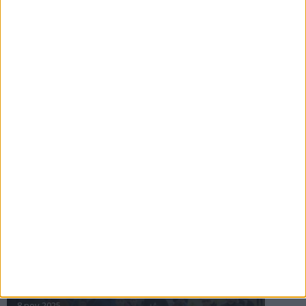
16 jul 2025
Bakslag för Almgren
11 jul 2025
Pihlströms tredje rekord
3 jul 2025
nästa ›
INTRESSANTA LOPP
Höstrusket • 8 november
8 nov 2025