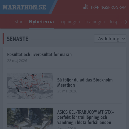
TRÄNINGSPROGRAM
Start
Nyheterna
Löpningen
Träningen
Inspirati
SENASTE
Resultat och liveresultat för maran
28 maj 2026
Så följer du adidas Stockholm
Marathon
28 maj 2026
ASICS GEL-TRABUCO™ MT GTX–
perfekt för traillöpning och
vandring i blöta förhållanden
4 mar 2026