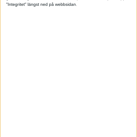
glädjeämnet för löparna i VM
"Integritet" längst ned på webbsidan.
23 sep 2025
Tufft väder för löparna i VM
11 sep 2025
Hanna Lindholm tog hem segern i
Tjejmilen 2025
6 sep 2025
Snabbaste segertiden på 12 år i
rekordstort adidas Stockholm
Halvmaraton
30 aug 2025