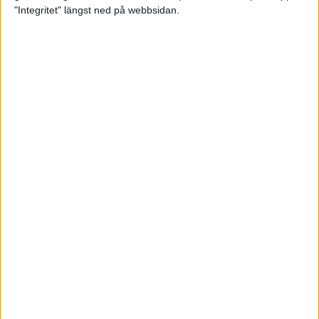
glädjeämnet för löparna i VM
"Integritet" längst ned på webbsidan.
23 sep 2025
Tufft väder för löparna i VM
11 sep 2025
Hanna Lindholm tog hem segern i
Tjejmilen 2025
6 sep 2025
Snabbaste segertiden på 12 år i
rekordstort adidas Stockholm
Halvmaraton
30 aug 2025