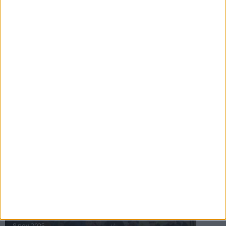
16 jul 2025
Bakslag för Almgren
11 jul 2025
Pihlströms tredje rekord
3 jul 2025
nästa ›
INTRESSANTA LOPP
Höstrusket • 8 november
8 nov 2025