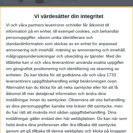
Vi värdesätter din integritet
ASICS NOVABLAST™ 5 – en mjuk
Vi och våra partners levenrorer och/eller får åtkomst till
och studsig mängdträningssko
information på en enhet, till exempel cookies, och behandlar
25 feb 2026
personuppgifter, såsom unika identifierare och
standardinformation som skickas av en enhet for anpassad
annonsering och innehåll, mätning av annonsering och innehåll,
ASICS GEL-KAYANO™ 32 – perfekt
målgruppsundersokningar och utveckling av tjänster.
Med din
för löparen som vill ha stabilitet
tillåtelse kan vi och våra leverantörer använda exakta uppgifter
och dämpning
om geografisk positionering och identifiering via skanning av
24 feb 2026
enheten. Du kan klicka för att godkänna vår och våra 1733
leverantörers uppgiftsbehandling enligt beskrivningen ovan.
Alternativt kan du klicka för att neka samtycke eller för att få
Sarah Lahti överlägsen vid
åtkomst till mer detaljerad information och ändra dina
terräng-SM
inställningar innan du samtycker.
Observera att viss behandling
20 okt 2025
av dina personuppgifter kanske inte kräver ditt samtycke, men
du har rätt att invända mot sådan uppgiftsbehandling. Dina
inställningar gäller endast den här webbplatsen. Du kan när som
helst ändra dina preferenser eller dra tillbaka ditt samtycke
Almgrens brons blev det stora
genom att gå tillbaka till denna webbplats och klicka på knappen