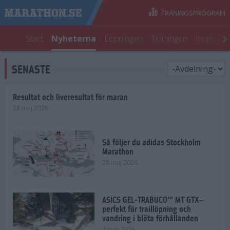
TRÄNINGSPROGRAM
Start
Nyheterna
Löpningen
Träningen
Inspirati
SENASTE
Resultat och liveresultat för maran
28 maj 2026
Så följer du adidas Stockholm
Marathon
28 maj 2026
ASICS GEL-TRABUCO™ MT GTX–
perfekt för traillöpning och
vandring i blöta förhållanden
4 mar 2026