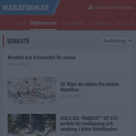
TRÄNINGSPROGRAM
Start
Nyheterna
Löpningen
Träningen
Inspirati
SENASTE
Resultat och liveresultat för maran
28 maj 2026
Så följer du adidas Stockholm
Marathon
28 maj 2026
ASICS GEL-TRABUCO™ MT GTX–
perfekt för traillöpning och
vandring i blöta förhållanden
4 mar 2026