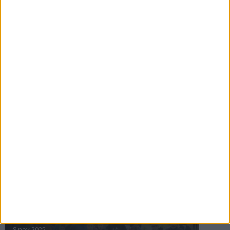
16 jul 2025
Bakslag för Almgren
11 jul 2025
Pihlströms tredje rekord
3 jul 2025
nästa ›
INTRESSANTA LOPP
Höstrusket • 8 november
8 nov 2025