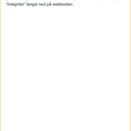
glädjeämnet för löparna i VM
"Integritet" längst ned på webbsidan.
23 sep 2025
Tufft väder för löparna i VM
11 sep 2025
Hanna Lindholm tog hem segern i
Tjejmilen 2025
6 sep 2025
Snabbaste segertiden på 12 år i
rekordstort adidas Stockholm
Halvmaraton
30 aug 2025