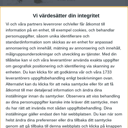
Vi värdesätter din integritet
ASICS NOVABLAST™ 5 – en mjuk
Vi och våra partners levenrorer och/eller får åtkomst till
och studsig mängdträningssko
information på en enhet, till exempel cookies, och behandlar
25 feb 2026
personuppgifter, såsom unika identifierare och
standardinformation som skickas av en enhet for anpassad
annonsering och innehåll, mätning av annonsering och innehåll,
ASICS GEL-KAYANO™ 32 – perfekt
målgruppsundersokningar och utveckling av tjänster.
Med din
för löparen som vill ha stabilitet
tillåtelse kan vi och våra leverantörer använda exakta uppgifter
och dämpning
om geografisk positionering och identifiering via skanning av
24 feb 2026
enheten. Du kan klicka för att godkänna vår och våra 1733
leverantörers uppgiftsbehandling enligt beskrivningen ovan.
Alternativt kan du klicka för att neka samtycke eller för att få
Sarah Lahti överlägsen vid
åtkomst till mer detaljerad information och ändra dina
terräng-SM
inställningar innan du samtycker.
Observera att viss behandling
20 okt 2025
av dina personuppgifter kanske inte kräver ditt samtycke, men
du har rätt att invända mot sådan uppgiftsbehandling. Dina
inställningar gäller endast den här webbplatsen. Du kan när som
helst ändra dina preferenser eller dra tillbaka ditt samtycke
Almgrens brons blev det stora
genom att gå tillbaka till denna webbplats och klicka på knappen