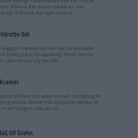
bäste manlige maratonlöpare Kjell-Erik Ståhl är
mal. Ståhl var från början orienterare. Han
ten på 1970-talet. Han bytte sedan ti...
riidrotts-SM
en avgjorts i Karlstad och i Kil. När SM avslutades
a Sjöberg på en ny uppvisning. Precis som när
m satte Vera nu hög fart från ...
 Kramer
 loppets två harar och sedan en stark sololöpning de
 tog Andreas Kramer från Djurgården tillbaka sitt
 m vid tisdagens Folksam GP...
alj till Grahn