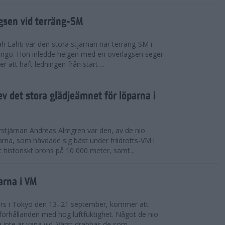
ägsen vid terräng-SM
h Lahti var den stora stjärnan när terräng-SM i
ingö. Hon inledde helgen med en överlägsen seger
 att haft ledningen från start ...
v det stora glädjeämnet för löparna i
stjärnan Andreas Almgren var den, av de nio
rna, som hävdade sig bäst under friidrotts-VM i
 historiskt brons på 10 000 meter, samt...
arna i VM
örs i Tokyo den 13–21 september, kommer att
förhållanden med hög luftfuktighet. Något de nio
inte är vana vid. Värst drabbas de som...