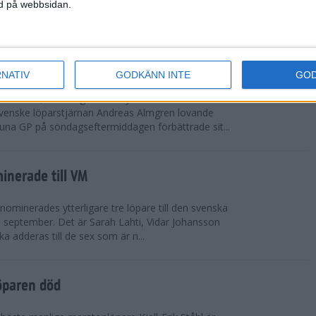
vgjordes inför fullsatta läktare på Stockholms
ned på webbsidan.
 seger i både dam- och herrkampen, delvi...
r Almgren testade VM-formen
RNATIV
GODKÄNN INTE
GO
drotts-VM, som avgörs i Tokyo den 13-21
venske löparstjärnan Andreas Almgren lovande
tuna GP på söndagseftermiddagen förbättrade sit...
inerade till VM
ominerades ytterligare tre löpare till den svenska
i september. Det är Sarah Lahti, Vidar Johansson
 adderas till de sex som är n...
öparen död