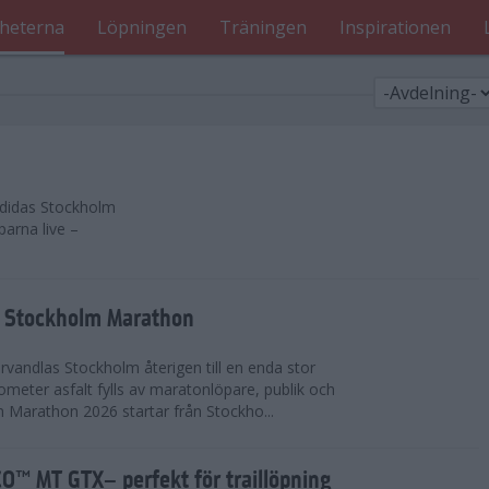
heterna
Löpningen
Träningen
Inspirationen
 adidas Stockholm
parna live –
as Stockholm Marathon
vandlas Stockholm återigen till en enda stor
lometer asfalt fylls av maratonlöpare, publik och
 Marathon 2026 startar från Stockho...
™ MT GTX– perfekt för traillöpning