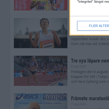
landskamp i friidrott, a
"Integritet" längst 
Stadion. Det blev svensk
Svenskt rekord nä
FLER ALTE
10 aug 2025
En dryg månad före frii
september visade den s
form när han vid Sollen
Tre nya löpare nom
8 aug 2025
Fredagen den 8 augusti n
truppen för VM i Tokyo 
och Vera Sjöberg som ska
Främste maratonl
7 aug 2025