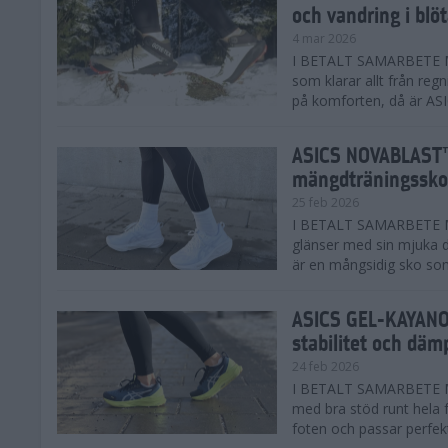
och vandring i blö
4 mar 2026
I BETALT SAMARBETE MED
som klarar allt från reg
på komforten, då är AS
ASICS NOVABLAST™
mängdträningssko
25 feb 2026
I BETALT SAMARBETE ME
glänser med sin mjuka
är en mångsidig sko som 
ASICS GEL-KAYANO™
stabilitet och däm
24 feb 2026
I BETALT SAMARBETE M
med bra stöd runt hela 
foten och passar perfekt