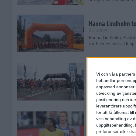
Hanna Lindholm to
6 sep 2025
Hanna Lindholm, Eskilstu
var hennes andra i lopp
Snabbaste segertid
Stockholm Halvma
Vi och våra partners 
30 aug 2025
behandlar personuppg
Ett slutsålt och rekord
anpassad annonserin
nästintill perfekt löparv
utveckling av tjänster
var 19,866 löpare anmäld
positionering och id
leverantörers uppgift
för att få åtkomst ti
Löparna viktiga n
viss behandling av d
26 aug 2025
uppgiftsbehandling. 
Den hundrade upplagan 
preferenser eller dra