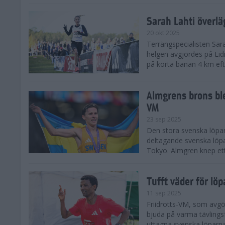
Sarah Lahti överl
20 okt 2025
Terrängspecialisten Sara
helgen avgjordes på Lid
på korta banan 4 km efter
Almgrens brons ble
VM
23 sep 2025
Den stora svenska löpar
deltagande svenska löpa
Tokyo. Almgren knep ett
Tufft väder för löp
11 sep 2025
Friidrotts-VM, som avg
bjuda på varma tävlings
uttagna svenska löparna 