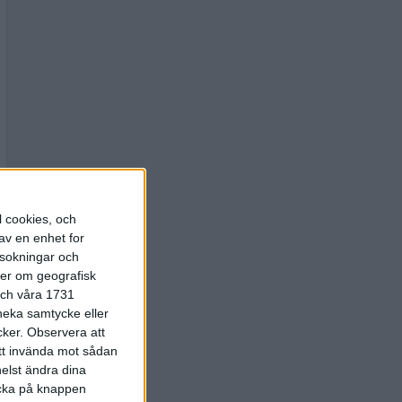
l cookies, och
av en enhet for
rsokningar och
ter om geografisk
 och våra 1731
 neka samtycke eller
cker.
Observera att
att invända mot sådan
elst ändra dina
licka på knappen