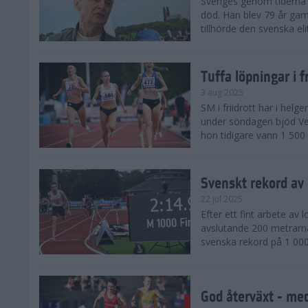
Sveriges genom tiderna 
död. Han blev 79 år gam
tillhörde den svenska eli
Tuffa löpningar i f
3 aug 2025
SM i friidrott har i helg
under söndagen bjöd Ver
hon tidigare vann 1 500 
Svenskt rekord av
22 jul 2025
Efter ett fint arbete av
avslutande 200 metrarna
svenska rekord på 1 000
God återväxt - med