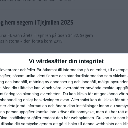
g hem segern i Tjejmilen 2025
na FI, vann årets Tjejmilen på tiden 34:32. Segern
ets historia – den första kom 2019.
en på 12 år i rekordstort adidas
Vi värdesätter din integritet
raton
levenrorer och/eller får åtkomst till information på en enhet, till exempe
ifter, såsom unika identifierare och standardinformation som skickas 
stort adidas Stockholm Halvmaraton avgjordes i
g och innehåll, mätning av annonsering och innehåll, målgruppsunde
äder. 18 grader, mulet och väldigt lite vind. Totalt
.
Med din tillåtelse kan vi och våra leverantörer använda exakta uppgif
a, varav 15,807 kom till sta...
entifiering via skanning av enheten. Du kan klicka för att godkänna vår
sbehandling enligt beskrivningen ovan. Alternativt kan du klicka för att
ll mer detaljerad information och ändra dina inställningar innan du samty
är Sverige vann Finnkampen
ina personuppgifter kanske inte kräver ditt samtycke, men du har rätt 
Dina inställningar gäller endast den här webbplatsen. Du kan när som h
av Finnkampen, världens äldsta och största
 tillbaka ditt samtycke genom att gå tillbaka till denna webbplats och k