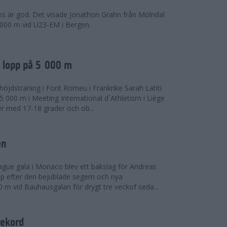
ns är god. Det visade Jonathon Grahn från Mölndal
 000 m vid U23-EM i Bergen.
a lopp på 5 000 m
höjdsträning i Font Romeu i Frankrike Sarah Lahti
 000 m i Meeting International d´Athletism i Liège
der med 17-18 grader och ob...
en
ue gala i Monaco blev ett bakslag för Andreas
opp efter den bejublade segern och nya
 m vid Bauhausgalan för drygt tre veckof seda...
rekord