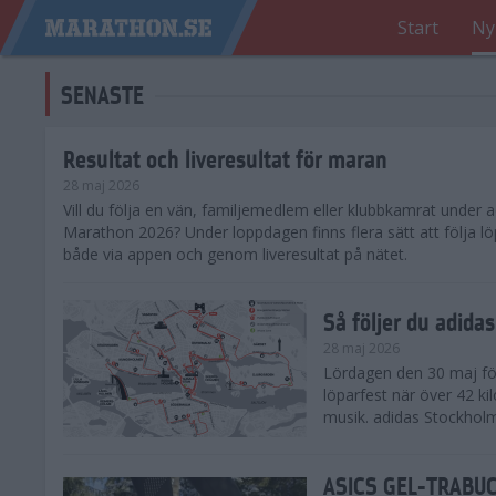
Start
Ny
SENASTE
Resultat och liveresultat för maran
28 maj 2026
​Vill du följa en vän, familjemedlem eller klubbkamrat under
Marathon 2026? Under loppdagen finns flera sätt att följa lö
både via appen och genom liveresultat på nätet.
Så följer du adid
28 maj 2026
Lördagen den 30 maj för
löparfest när över 42 ki
musik. adidas Stockholm
ASICS GEL-TRABUCO