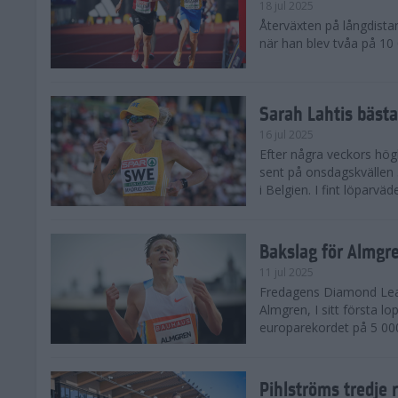
18 jul 2025
Återväxten på långdista
när han blev tvåa på 10
Sarah Lahtis bäst
16 jul 2025
Efter några veckors hög
sent på onsdagskvällen 5
i Belgien. I fint löparvä
Bakslag för Almgr
11 jul 2025
Fredagens Diamond Leag
Almgren, I sitt första l
europarekordet på 5 000
Pihlströms tredje 