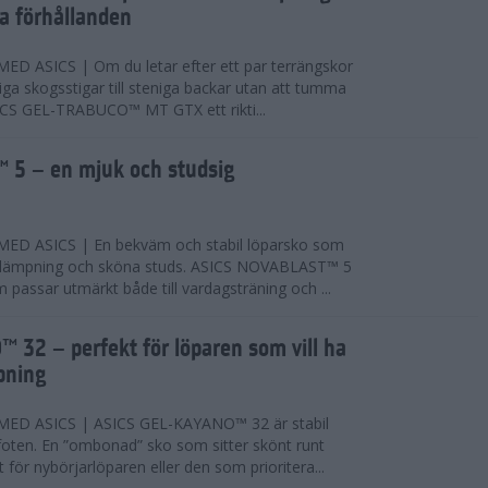
ta förhållanden
 ASICS | Om du letar efter ett par terrängskor
niga skogsstigar till steniga backar utan att tumma
ICS GEL-TRABUCO™ MT GTX ett rikti...
 5 – en mjuk och studsig
D ASICS | En bekväm och stabil löparsko som
 dämpning och sköna studs. ASICS NOVABLAST™ 5
passar utmärkt både till vardagsträning och ...
 32 – perfekt för löparen som vill ha
pning
ED ASICS | ASICS GEL-KAYANO™ 32 är stabil
foten. En ”ombonad” sko som sitter skönt runt
 för nybörjarlöparen eller den som prioritera...