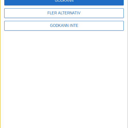
GODKÄNN
FLER ALTERNATIV
Tuffa löpningar i friidrotts-SM
3 aug 2025
GODKÄNN INTE
Svenskt rekord av Kramer
22 jul 2025
God återväxt - medalj till Grahn
18 jul 2025
Sarah Lahtis bästa lopp på 5 000
m