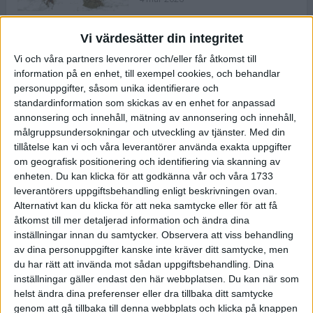
Vi värdesätter din integritet
ASICS NOVABLAST™ 5 – en mjuk
Vi och våra partners levenrorer och/eller får åtkomst till
och studsig mängdträningssko
information på en enhet, till exempel cookies, och behandlar
25 feb 2026
personuppgifter, såsom unika identifierare och
standardinformation som skickas av en enhet for anpassad
annonsering och innehåll, mätning av annonsering och innehåll,
ASICS GEL-KAYANO™ 32 – perfekt
målgruppsundersokningar och utveckling av tjänster.
Med din
för löparen som vill ha stabilitet
tillåtelse kan vi och våra leverantörer använda exakta uppgifter
och dämpning
om geografisk positionering och identifiering via skanning av
24 feb 2026
enheten. Du kan klicka för att godkänna vår och våra 1733
leverantörers uppgiftsbehandling enligt beskrivningen ovan.
Alternativt kan du klicka för att neka samtycke eller för att få
Sarah Lahti överlägsen vid
åtkomst till mer detaljerad information och ändra dina
terräng-SM
inställningar innan du samtycker.
Observera att viss behandling
20 okt 2025
av dina personuppgifter kanske inte kräver ditt samtycke, men
du har rätt att invända mot sådan uppgiftsbehandling. Dina
inställningar gäller endast den här webbplatsen. Du kan när som
helst ändra dina preferenser eller dra tillbaka ditt samtycke
Almgrens brons blev det stora
genom att gå tillbaka till denna webbplats och klicka på knappen