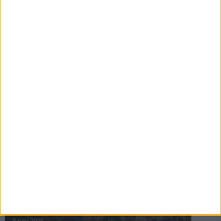
16 jul 2025
Bakslag för Almgren
11 jul 2025
Pihlströms tredje rekord
3 jul 2025
nästa ›
INTRESSANTA LOPP
Höstrusket • 8 november
8 nov 2025