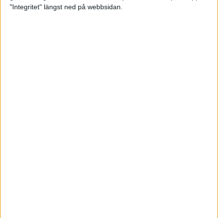
glädjeämnet för löparna i VM
"Integritet" längst ned på webbsidan.
23 sep 2025
Tufft väder för löparna i VM
11 sep 2025
Hanna Lindholm tog hem segern i
Tjejmilen 2025
6 sep 2025
Snabbaste segertiden på 12 år i
rekordstort adidas Stockholm
Halvmaraton
30 aug 2025