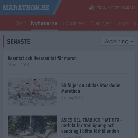
TRÄNINGSPROGRAM
Start
Nyheterna
Löpningen
Träningen
Inspirati
SENASTE
Resultat och liveresultat för maran
28 maj 2026
Så följer du adidas Stockholm
Marathon
28 maj 2026
ASICS GEL-TRABUCO™ MT GTX–
perfekt för traillöpning och
vandring i blöta förhållanden
4 mar 2026