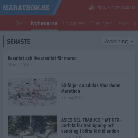
TRÄNINGSPROGRAM
Start
Nyheterna
Löpningen
Träningen
Inspirati
SENASTE
Resultat och liveresultat för maran
28 maj 2026
Så följer du adidas Stockholm
Marathon
28 maj 2026
ASICS GEL-TRABUCO™ MT GTX–
perfekt för traillöpning och
vandring i blöta förhållanden
4 mar 2026