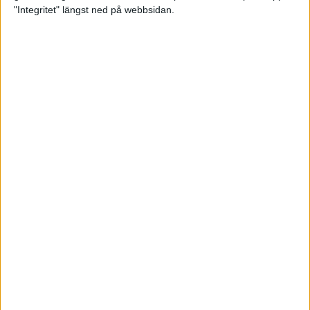
glädjeämnet för löparna i VM
"Integritet" längst ned på webbsidan.
23 sep 2025
Tufft väder för löparna i VM
11 sep 2025
Hanna Lindholm tog hem segern i
Tjejmilen 2025
6 sep 2025
Snabbaste segertiden på 12 år i
rekordstort adidas Stockholm
Halvmaraton
30 aug 2025