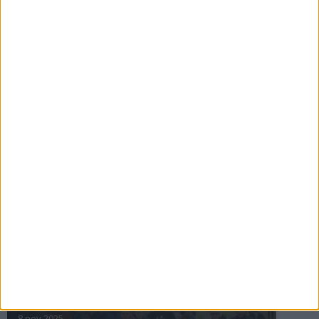
16 jul 2025
Bakslag för Almgren
11 jul 2025
Pihlströms tredje rekord
3 jul 2025
nästa ›
INTRESSANTA LOPP
Höstrusket • 8 november
8 nov 2025