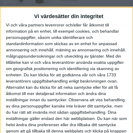
Vi värdesätter din integritet
ASICS NOVABLAST™ 5 – en mjuk
Vi och våra partners levenrorer och/eller får åtkomst till
och studsig mängdträningssko
information på en enhet, till exempel cookies, och behandlar
25 feb 2026
personuppgifter, såsom unika identifierare och
standardinformation som skickas av en enhet for anpassad
annonsering och innehåll, mätning av annonsering och innehåll,
ASICS GEL-KAYANO™ 32 – perfekt
målgruppsundersokningar och utveckling av tjänster.
Med din
för löparen som vill ha stabilitet
tillåtelse kan vi och våra leverantörer använda exakta uppgifter
och dämpning
om geografisk positionering och identifiering via skanning av
24 feb 2026
enheten. Du kan klicka för att godkänna vår och våra 1733
leverantörers uppgiftsbehandling enligt beskrivningen ovan.
Alternativt kan du klicka för att neka samtycke eller för att få
Sarah Lahti överlägsen vid
åtkomst till mer detaljerad information och ändra dina
terräng-SM
inställningar innan du samtycker.
Observera att viss behandling
20 okt 2025
av dina personuppgifter kanske inte kräver ditt samtycke, men
du har rätt att invända mot sådan uppgiftsbehandling. Dina
inställningar gäller endast den här webbplatsen. Du kan när som
helst ändra dina preferenser eller dra tillbaka ditt samtycke
Almgrens brons blev det stora
genom att gå tillbaka till denna webbplats och klicka på knappen