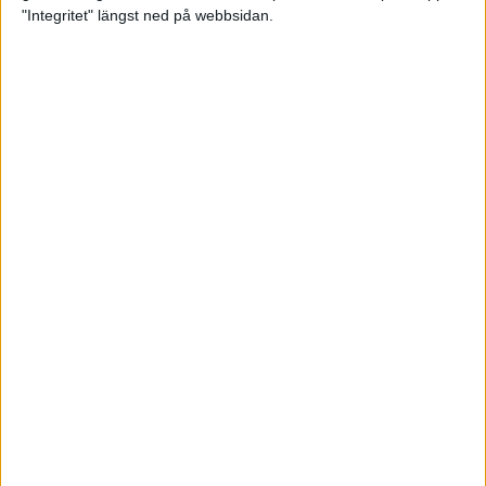
glädjeämnet för löparna i VM
"Integritet" längst ned på webbsidan.
23 sep 2025
Tufft väder för löparna i VM
11 sep 2025
Hanna Lindholm tog hem segern i
Tjejmilen 2025
6 sep 2025
Snabbaste segertiden på 12 år i
rekordstort adidas Stockholm
Halvmaraton
30 aug 2025