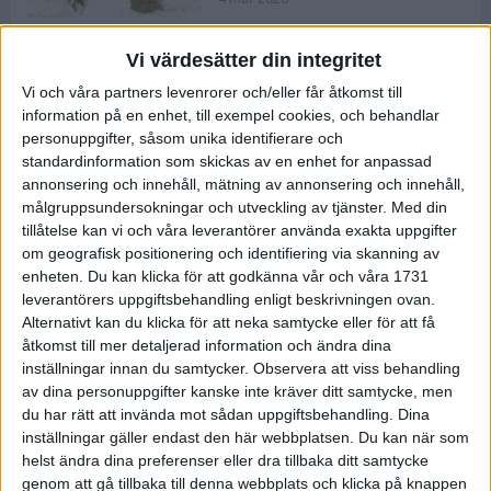
Vi värdesätter din integritet
ASICS NOVABLAST™ 5 – en mjuk
Vi och våra partners levenrorer och/eller får åtkomst till
och studsig mängdträningssko
information på en enhet, till exempel cookies, och behandlar
25 feb 2026
personuppgifter, såsom unika identifierare och
standardinformation som skickas av en enhet for anpassad
annonsering och innehåll, mätning av annonsering och innehåll,
ASICS GEL-KAYANO™ 32 – perfekt
målgruppsundersokningar och utveckling av tjänster.
Med din
för löparen som vill ha stabilitet
tillåtelse kan vi och våra leverantörer använda exakta uppgifter
och dämpning
om geografisk positionering och identifiering via skanning av
24 feb 2026
enheten. Du kan klicka för att godkänna vår och våra 1731
leverantörers uppgiftsbehandling enligt beskrivningen ovan.
Alternativt kan du klicka för att neka samtycke eller för att få
Sarah Lahti överlägsen vid
åtkomst till mer detaljerad information och ändra dina
terräng-SM
inställningar innan du samtycker.
Observera att viss behandling
20 okt 2025
av dina personuppgifter kanske inte kräver ditt samtycke, men
du har rätt att invända mot sådan uppgiftsbehandling. Dina
inställningar gäller endast den här webbplatsen. Du kan när som
helst ändra dina preferenser eller dra tillbaka ditt samtycke
Almgrens brons blev det stora
genom att gå tillbaka till denna webbplats och klicka på knappen