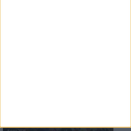
16 jul 2025
Bakslag för Almgren
11 jul 2025
Pihlströms tredje rekord
3 jul 2025
nästa ›
INTRESSANTA LOPP
Höstrusket • 8 november
8 nov 2025