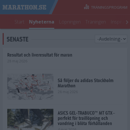
TRÄNINGSPROGRAM
Start
Nyheterna
Löpningen
Träningen
Inspirati
SENASTE
Resultat och liveresultat för maran
28 maj 2026
Så följer du adidas Stockholm
Marathon
28 maj 2026
ASICS GEL-TRABUCO™ MT GTX–
perfekt för traillöpning och
vandring i blöta förhållanden
4 mar 2026