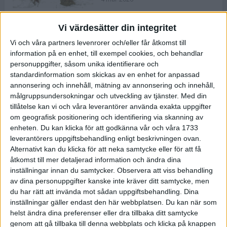
Vi värdesätter din integritet
ASICS NOVABLAST™ 5 – en mjuk
Vi och våra partners levenrorer och/eller får åtkomst till
och studsig mängdträningssko
information på en enhet, till exempel cookies, och behandlar
25 feb 2026
personuppgifter, såsom unika identifierare och
standardinformation som skickas av en enhet for anpassad
annonsering och innehåll, mätning av annonsering och innehåll,
ASICS GEL-KAYANO™ 32 – perfekt
målgruppsundersokningar och utveckling av tjänster.
Med din
för löparen som vill ha stabilitet
tillåtelse kan vi och våra leverantörer använda exakta uppgifter
och dämpning
om geografisk positionering och identifiering via skanning av
24 feb 2026
enheten. Du kan klicka för att godkänna vår och våra 1733
leverantörers uppgiftsbehandling enligt beskrivningen ovan.
Alternativt kan du klicka för att neka samtycke eller för att få
Sarah Lahti överlägsen vid
åtkomst till mer detaljerad information och ändra dina
terräng-SM
inställningar innan du samtycker.
Observera att viss behandling
20 okt 2025
av dina personuppgifter kanske inte kräver ditt samtycke, men
du har rätt att invända mot sådan uppgiftsbehandling. Dina
inställningar gäller endast den här webbplatsen. Du kan när som
helst ändra dina preferenser eller dra tillbaka ditt samtycke
Almgrens brons blev det stora
genom att gå tillbaka till denna webbplats och klicka på knappen