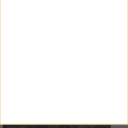
16 jul 2025
Bakslag för Almgren
11 jul 2025
Pihlströms tredje rekord
3 jul 2025
nästa ›
INTRESSANTA LOPP
Höstrusket • 8 november
8 nov 2025