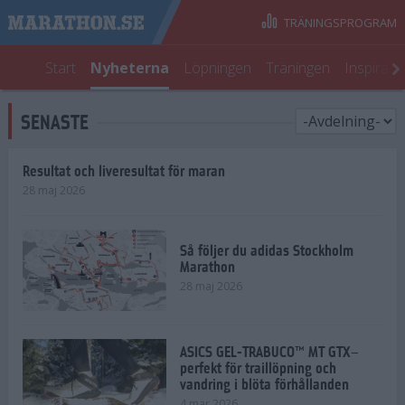
TRÄNINGSPROGRAM
Start
Nyheterna
Löpningen
Träningen
Inspirati
SENASTE
Resultat och liveresultat för maran
28 maj 2026
Så följer du adidas Stockholm
Marathon
28 maj 2026
ASICS GEL-TRABUCO™ MT GTX–
perfekt för traillöpning och
vandring i blöta förhållanden
4 mar 2026