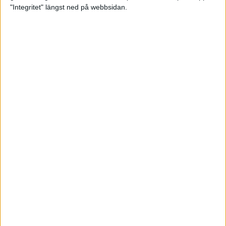
glädjeämnet för löparna i VM
"Integritet" längst ned på webbsidan.
23 sep 2025
Tufft väder för löparna i VM
11 sep 2025
Hanna Lindholm tog hem segern i
Tjejmilen 2025
6 sep 2025
Snabbaste segertiden på 12 år i
rekordstort adidas Stockholm
Halvmaraton
30 aug 2025