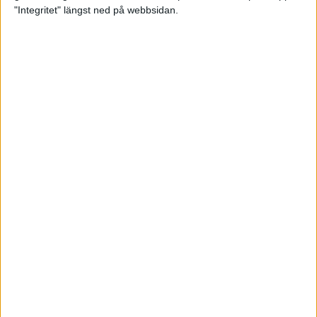
glädjeämnet för löparna i VM
"Integritet" längst ned på webbsidan.
23 sep 2025
Tufft väder för löparna i VM
11 sep 2025
Hanna Lindholm tog hem segern i
Tjejmilen 2025
6 sep 2025
Snabbaste segertiden på 12 år i
rekordstort adidas Stockholm
Halvmaraton
30 aug 2025