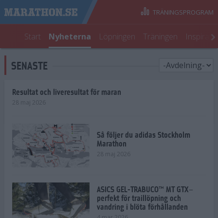
TRÄNINGSPROGRAM
Start
Nyheterna
Löpningen
Träningen
Inspirati
SENASTE
Resultat och liveresultat för maran
28 maj 2026
Så följer du adidas Stockholm
Marathon
28 maj 2026
ASICS GEL-TRABUCO™ MT GTX–
perfekt för traillöpning och
vandring i blöta förhållanden
4 mar 2026