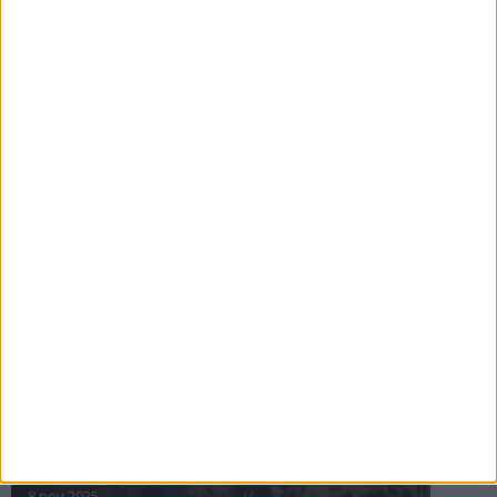
16 jul 2025
Bakslag för Almgren
11 jul 2025
Pihlströms tredje rekord
3 jul 2025
nästa ›
INTRESSANTA LOPP
Höstrusket • 8 november
8 nov 2025