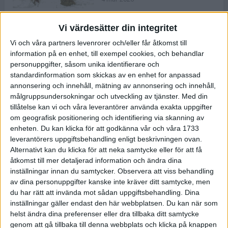
Vi värdesätter din integritet
ASICS NOVABLAST™ 5 – en mjuk
Vi och våra partners levenrorer och/eller får åtkomst till
och studsig mängdträningssko
information på en enhet, till exempel cookies, och behandlar
25 feb 2026
personuppgifter, såsom unika identifierare och
standardinformation som skickas av en enhet for anpassad
annonsering och innehåll, mätning av annonsering och innehåll,
ASICS GEL-KAYANO™ 32 – perfekt
målgruppsundersokningar och utveckling av tjänster.
Med din
för löparen som vill ha stabilitet
tillåtelse kan vi och våra leverantörer använda exakta uppgifter
och dämpning
om geografisk positionering och identifiering via skanning av
24 feb 2026
enheten. Du kan klicka för att godkänna vår och våra 1733
leverantörers uppgiftsbehandling enligt beskrivningen ovan.
Alternativt kan du klicka för att neka samtycke eller för att få
Sarah Lahti överlägsen vid
åtkomst till mer detaljerad information och ändra dina
terräng-SM
inställningar innan du samtycker.
Observera att viss behandling
20 okt 2025
av dina personuppgifter kanske inte kräver ditt samtycke, men
du har rätt att invända mot sådan uppgiftsbehandling. Dina
inställningar gäller endast den här webbplatsen. Du kan när som
helst ändra dina preferenser eller dra tillbaka ditt samtycke
Almgrens brons blev det stora
genom att gå tillbaka till denna webbplats och klicka på knappen