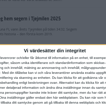
g hem segern i Tjejmilen 2025
na FI, vann årets Tjejmilen på tiden 34:32. Segern
ets historia – den första kom 2019.
en på 12 år i rekordstort adidas
Vi värdesätter din integritet
raton
levenrorer och/eller får åtkomst till information på en enhet, till exempe
ifter, såsom unika identifierare och standardinformation som skickas 
stort adidas Stockholm Halvmaraton avgjordes i
g och innehåll, mätning av annonsering och innehåll, målgruppsunde
äder. 18 grader, mulet och väldigt lite vind. Totalt
.
Med din tillåtelse kan vi och våra leverantörer använda exakta uppgif
a, varav 15,807 kom till sta...
entifiering via skanning av enheten. Du kan klicka för att godkänna vår
sbehandling enligt beskrivningen ovan. Alternativt kan du klicka för att
ll mer detaljerad information och ändra dina inställningar innan du samty
är Sverige vann Finnkampen
ina personuppgifter kanske inte kräver ditt samtycke, men du har rätt 
Dina inställningar gäller endast den här webbplatsen. Du kan när som h
av Finnkampen, världens äldsta och största
 tillbaka ditt samtycke genom att gå tillbaka till denna webbplats och k