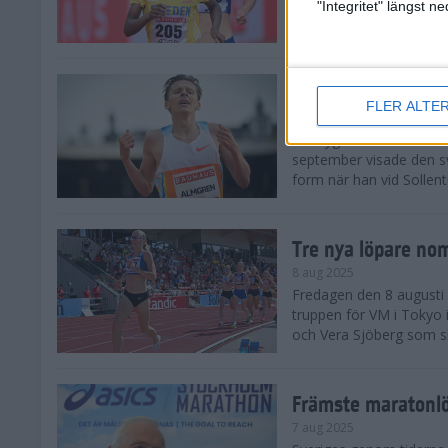
landskamp i friidrott, a
"Integritet" längst 
Stadion. Det blev svensk
Svenskt rekord nä
FLER ALTE
10 aug 2025
En dryg månad före frii
september visade den s
form när han vid Sollen
Tre nya löpare nom
8 aug 2025
Fredagen den 8 augusti n
truppen för VM i Tokyo 
och Vera Sjöberg som ska
Främste maratonl
7 aug 2025