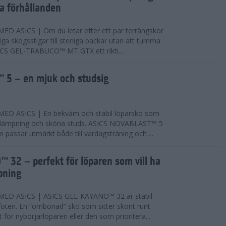
ta förhållanden
 ASICS | Om du letar efter ett par terrängskor
niga skogsstigar till steniga backar utan att tumma
ICS GEL-TRABUCO™ MT GTX ett rikti...
 5 – en mjuk och studsig
D ASICS | En bekväm och stabil löparsko som
 dämpning och sköna studs. ASICS NOVABLAST™ 5
passar utmärkt både till vardagsträning och ...
 32 – perfekt för löparen som vill ha
pning
ED ASICS | ASICS GEL-KAYANO™ 32 är stabil
foten. En ”ombonad” sko som sitter skönt runt
 för nybörjarlöparen eller den som prioritera...