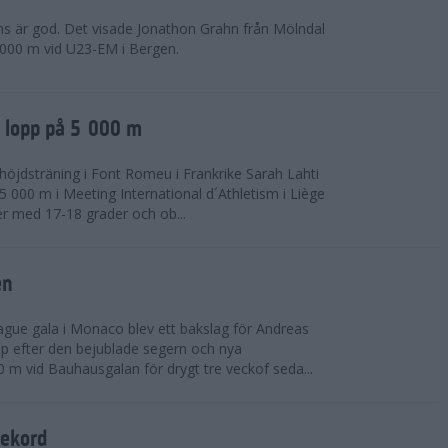
ns är god. Det visade Jonathon Grahn från Mölndal
 000 m vid U23-EM i Bergen.
a lopp på 5 000 m
höjdsträning i Font Romeu i Frankrike Sarah Lahti
 000 m i Meeting International d´Athletism i Liège
der med 17-18 grader och ob...
en
ue gala i Monaco blev ett bakslag för Andreas
opp efter den bejublade segern och nya
 m vid Bauhausgalan för drygt tre veckof seda...
rekord