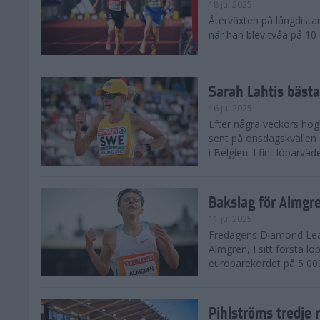
18 jul 2025
Återväxten på långdista
när han blev tvåa på 10
Sarah Lahtis bäst
16 jul 2025
Efter några veckors hög
sent på onsdagskvällen 5
i Belgien. I fint löparvä
Bakslag för Almgr
11 jul 2025
Fredagens Diamond Leag
Almgren, I sitt första l
europarekordet på 5 000
Pihlströms tredje 