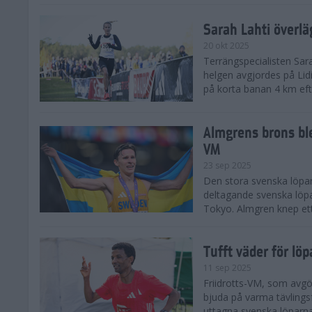
Sarah Lahti överl
20 okt 2025
Terrängspecialisten Sara
helgen avgjordes på Lid
på korta banan 4 km efter
Almgrens brons ble
VM
23 sep 2025
Den stora svenska löpar
deltagande svenska löpa
Tokyo. Almgren knep ett
Tufft väder för löp
11 sep 2025
Friidrotts-VM, som avg
bjuda på varma tävlings
uttagna svenska löparna 