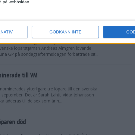
vgjordes inför fullsatta läktare på Stockholms
ned på webbsidan.
 seger i både dam- och herrkampen, delvi...
r Almgren testade VM-formen
RNATIV
GODKÄNN INTE
GO
drotts-VM, som avgörs i Tokyo den 13-21
venske löparstjärnan Andreas Almgren lovande
tuna GP på söndagseftermiddagen förbättrade sit...
inerade till VM
ominerades ytterligare tre löpare till den svenska
i september. Det är Sarah Lahti, Vidar Johansson
 adderas till de sex som är n...
öparen död