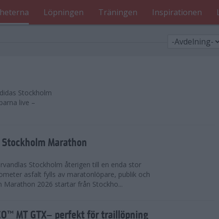
heterna
Löpningen
Träningen
Inspirationen
 adidas Stockholm
parna live –
as Stockholm Marathon
vandlas Stockholm återigen till en enda stor
lometer asfalt fylls av maratonlöpare, publik och
 Marathon 2026 startar från Stockho...
™ MT GTX– perfekt för traillöpning