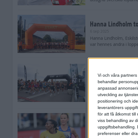
Hanna Lindholm to
6 sep 2025
Hanna Lindholm, Eskilstu
var hennes andra i lopp
Snabbaste segertid
Stockholm Halvma
Vi och våra partners 
30 aug 2025
behandlar personuppg
Ett slutsålt och rekord
anpassad annonserin
nästintill perfekt löparv
utveckling av tjänster
var 19,866 löpare anmäld
positionering och id
leverantörers uppgift
för att få åtkomst ti
Löparna viktiga n
viss behandling av d
26 aug 2025
uppgiftsbehandling. 
Den hundrade upplagan 
preferenser eller dra