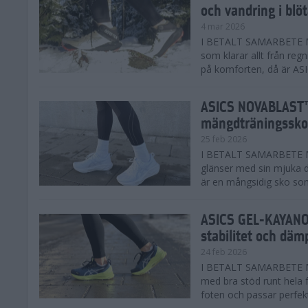
och vandring i blö
4 mar 2026
I BETALT SAMARBETE MED
som klarar allt från reg
på komforten, då är AS
ASICS NOVABLAST™
mängdträningssko
25 feb 2026
I BETALT SAMARBETE ME
glänser med sin mjuka
är en mångsidig sko som 
ASICS GEL-KAYANO™
stabilitet och däm
24 feb 2026
I BETALT SAMARBETE M
med bra stöd runt hela 
foten och passar perfekt