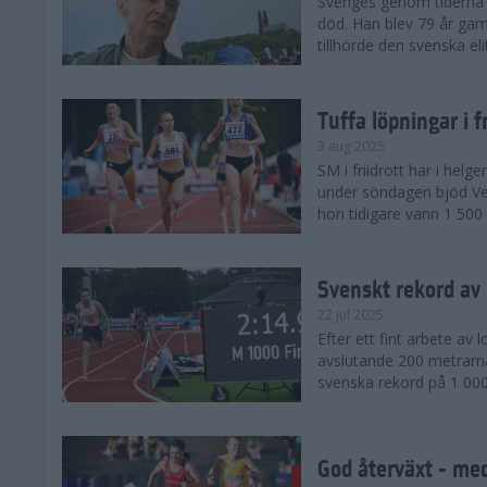
Sveriges genom tiderna 
död. Han blev 79 år gam
tillhörde den svenska eli
Tuffa löpningar i f
3 aug 2025
SM i friidrott har i helg
under söndagen bjöd Ver
hon tidigare vann 1 500 
Svenskt rekord av
22 jul 2025
Efter ett fint arbete av
avslutande 200 metrarna
svenska rekord på 1 000
God återväxt - med