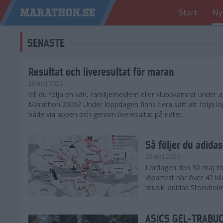
Start
Ny
SENASTE
Resultat och liveresultat för maran
28 maj 2026
​Vill du följa en vän, familjemedlem eller klubbkamrat under
Marathon 2026? Under loppdagen finns flera sätt att följa lö
både via appen och genom liveresultat på nätet.
Så följer du adid
28 maj 2026
Lördagen den 30 maj för
löparfest när över 42 ki
musik. adidas Stockholm
ASICS GEL-TRABUCO