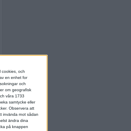
l cookies, och
av en enhet for
rsokningar och
ter om geografisk
 och våra 1733
 neka samtycke eller
cker.
Observera att
att invända mot sådan
elst ändra dina
licka på knappen