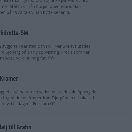
bäste manlige maratonlöpare Kjell-Erik Ståhl är
mal. Ståhl var från början orienterare. Han
ten på 1970-talet. Han bytte sedan ti...
riidrotts-SM
en avgjorts i Karlstad och i Kil. När SM avslutades
a Sjöberg på en ny uppvisning. Precis som när
m satte Vera nu hög fart från ...
 Kramer
 loppets två harar och sedan en stark sololöpning de
 tog Andreas Kramer från Djurgården tillbaka sitt
 m vid tisdagens Folksam GP...
alj till Grahn