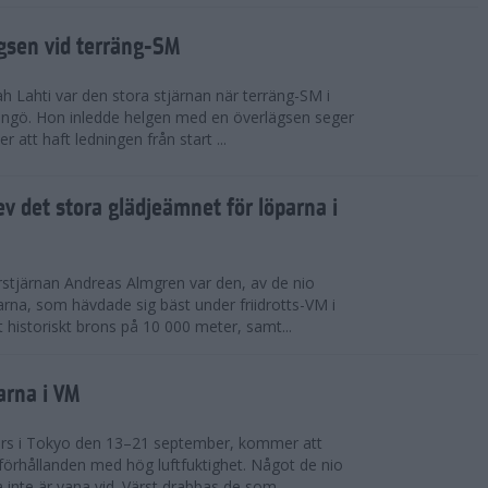
ägsen vid terräng-SM
h Lahti var den stora stjärnan när terräng-SM i
ingö. Hon inledde helgen med en överlägsen seger
 att haft ledningen från start ...
v det stora glädjeämnet för löparna i
stjärnan Andreas Almgren var den, av de nio
rna, som hävdade sig bäst under friidrotts-VM i
 historiskt brons på 10 000 meter, samt...
arna i VM
örs i Tokyo den 13–21 september, kommer att
förhållanden med hög luftfuktighet. Något de nio
inte är vana vid. Värst drabbas de som...