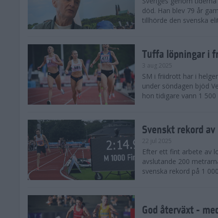
Sveriges genom tiderna 
död. Han blev 79 år gam
tillhörde den svenska eli
Tuffa löpningar i f
3 aug 2025
SM i friidrott har i helg
under söndagen bjöd Ver
hon tidigare vann 1 500 
Svenskt rekord av
22 jul 2025
Efter ett fint arbete av
avslutande 200 metrarna
svenska rekord på 1 000
God återväxt - med