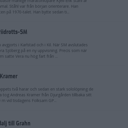
bäste manlige maratonlöpare Kjell-Erik Ståhl är
mal. Ståhl var från början orienterare. Han
ten på 1970-talet. Han bytte sedan ti...
riidrotts-SM
en avgjorts i Karlstad och i Kil. När SM avslutades
a Sjöberg på en ny uppvisning. Precis som när
m satte Vera nu hög fart från ...
 Kramer
 loppets två harar och sedan en stark sololöpning de
 tog Andreas Kramer från Djurgården tillbaka sitt
 m vid tisdagens Folksam GP...
alj till Grahn