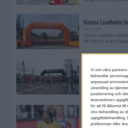
Hanna Lindholm to
6 sep 2025
Hanna Lindholm, Eskilstu
var hennes andra i lopp
Snabbaste segertid
Stockholm Halvma
Vi och våra partners 
30 aug 2025
behandlar personuppg
Ett slutsålt och rekord
anpassad annonserin
nästintill perfekt löparv
utveckling av tjänster
var 19,866 löpare anmäld
positionering och id
leverantörers uppgift
för att få åtkomst ti
Löparna viktiga n
viss behandling av d
26 aug 2025
uppgiftsbehandling. 
Den hundrade upplagan 
preferenser eller dra