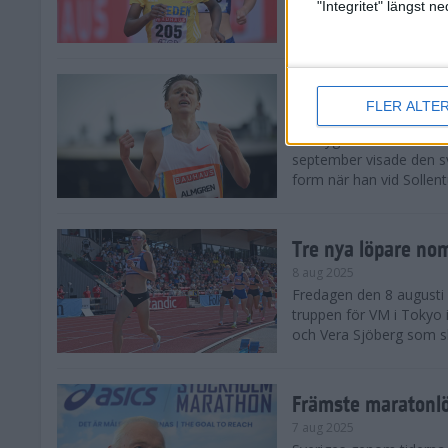
landskamp i friidrott, a
"Integritet" längst 
Stadion. Det blev svensk
Svenskt rekord nä
FLER ALTE
10 aug 2025
En dryg månad före frii
september visade den s
form när han vid Sollen
Tre nya löpare nom
8 aug 2025
Fredagen den 8 augusti n
truppen för VM i Tokyo 
och Vera Sjöberg som ska
Främste maratonl
7 aug 2025