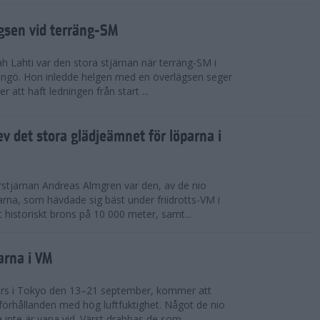
ägsen vid terräng-SM
h Lahti var den stora stjärnan när terräng-SM i
ingö. Hon inledde helgen med en överlägsen seger
 att haft ledningen från start ...
v det stora glädjeämnet för löparna i
stjärnan Andreas Almgren var den, av de nio
rna, som hävdade sig bäst under friidrotts-VM i
 historiskt brons på 10 000 meter, samt...
arna i VM
örs i Tokyo den 13–21 september, kommer att
förhållanden med hög luftfuktighet. Något de nio
inte är vana vid. Värst drabbas de som...