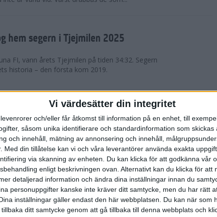
g hem segern i Tjejmilen 2025
na FI, vann årets Tjejmilen på tiden 34:32. Segern
ets historia – den första kom 2019.
en på 12 år i rekordstort adidas
Vi värdesätter din integritet
raton
levenrorer och/eller får åtkomst till information på en enhet, till exempe
ifter, såsom unika identifierare och standardinformation som skickas 
stort adidas Stockholm Halvmaraton avgjordes i
g och innehåll, mätning av annonsering och innehåll, målgruppsunde
äder. 18 grader, mulet och väldigt lite vind. Totalt
.
Med din tillåtelse kan vi och våra leverantörer använda exakta uppgif
a, varav 15,807 kom till sta...
entifiering via skanning av enheten. Du kan klicka för att godkänna vår
sbehandling enligt beskrivningen ovan. Alternativt kan du klicka för att
ll mer detaljerad information och ändra dina inställningar innan du samty
är Sverige vann Finnkampen
ina personuppgifter kanske inte kräver ditt samtycke, men du har rätt 
Dina inställningar gäller endast den här webbplatsen. Du kan när som h
av Finnkampen, världens äldsta och största
 tillbaka ditt samtycke genom att gå tillbaka till denna webbplats och k