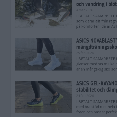
och vandring i blö
4 mar 2026
I BETALT SAMARBETE MED
som klarar allt från reg
på komforten, då är AS
ASICS NOVABLAST™
mängdträningssko
25 feb 2026
I BETALT SAMARBETE ME
glänser med sin mjuka
är en mångsidig sko som 
ASICS GEL-KAYANO™
stabilitet och däm
24 feb 2026
I BETALT SAMARBETE M
med bra stöd runt hela 
foten och passar perfekt