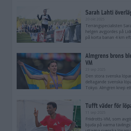
Sarah Lahti överl
20 okt 2025
Terrängspecialisten Sara
helgen avgjordes på Lid
på korta banan 4 km efter
Almgrens brons ble
VM
23 sep 2025
Den stora svenska löpar
deltagande svenska löpa
Tokyo. Almgren knep ett
Tufft väder för löp
11 sep 2025
Friidrotts-VM, som avg
bjuda på varma tävlings
uttagna svenska löparna 