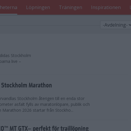
heterna
Löpningen
Träningen
Inspirationen
 adidas Stockholm
parna live –
as Stockholm Marathon
vandlas Stockholm återigen till en enda stor
lometer asfalt fylls av maratonlöpare, publik och
 Marathon 2026 startar från Stockho...
™ MT GTX– perfekt för traillöpning