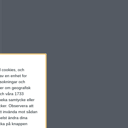
l cookies, och
av en enhet for
rsokningar och
ter om geografisk
 och våra 1733
 neka samtycke eller
cker.
Observera att
att invända mot sådan
elst ändra dina
licka på knappen