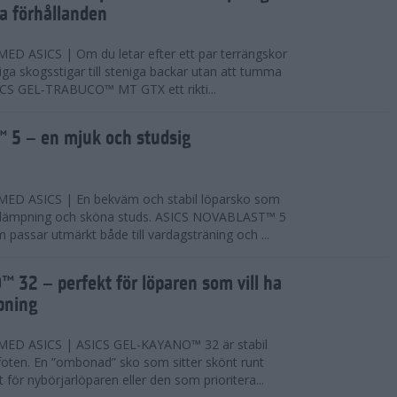
ta förhållanden
 ASICS | Om du letar efter ett par terrängskor
niga skogsstigar till steniga backar utan att tumma
ICS GEL-TRABUCO™ MT GTX ett rikti...
 5 – en mjuk och studsig
D ASICS | En bekväm och stabil löparsko som
 dämpning och sköna studs. ASICS NOVABLAST™ 5
passar utmärkt både till vardagsträning och ...
 32 – perfekt för löparen som vill ha
pning
ED ASICS | ASICS GEL-KAYANO™ 32 är stabil
foten. En ”ombonad” sko som sitter skönt runt
 för nybörjarlöparen eller den som prioritera...