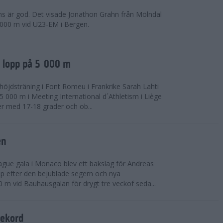
ns är god. Det visade Jonathon Grahn från Mölndal
 000 m vid U23-EM i Bergen.
a lopp på 5 000 m
höjdsträning i Font Romeu i Frankrike Sarah Lahti
 000 m i Meeting International d´Athletism i Liège
der med 17-18 grader och ob...
en
ue gala i Monaco blev ett bakslag för Andreas
opp efter den bejublade segern och nya
 m vid Bauhausgalan för drygt tre veckof seda...
rekord