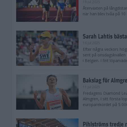
18 jul 2025
Återväxten på långdista
när han blev tvåa på 10
Sarah Lahtis bäst
16 jul 2025
Efter några veckors hög
sent på onsdagskvällen 5
i Belgien. I fint löparvä
Bakslag för Almgr
11 jul 2025
Fredagens Diamond Leag
Almgren, I sitt första l
europarekordet på 5 000
Pihlströms tredje 