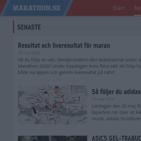
Start
Ny
SENASTE
Resultat och liveresultat för maran
28 maj 2026
​Vill du följa en vän, familjemedlem eller klubbkamrat under
Marathon 2026? Under loppdagen finns flera sätt att följa lö
både via appen och genom liveresultat på nätet.
Så följer du adid
28 maj 2026
Lördagen den 30 maj för
löparfest när över 42 ki
musik. adidas Stockholm
ASICS GEL-TRABUCO