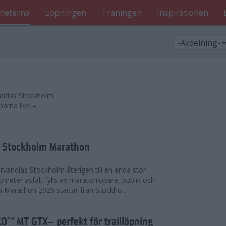
heterna
Löpningen
Träningen
Inspirationen
 adidas Stockholm
parna live –
as Stockholm Marathon
vandlas Stockholm återigen till en enda stor
lometer asfalt fylls av maratonlöpare, publik och
 Marathon 2026 startar från Stockho...
™ MT GTX– perfekt för traillöpning