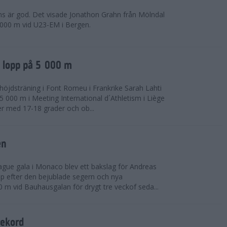
ns är god. Det visade Jonathon Grahn från Mölndal
 000 m vid U23-EM i Bergen.
a lopp på 5 000 m
höjdsträning i Font Romeu i Frankrike Sarah Lahti
 000 m i Meeting International d´Athletism i Liège
der med 17-18 grader och ob...
en
ue gala i Monaco blev ett bakslag för Andreas
opp efter den bejublade segern och nya
 m vid Bauhausgalan för drygt tre veckof seda...
rekord