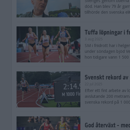
Sveriges genom tiderna 
död. Han blev 79 år gam
tillhörde den svenska eli
Tuffa löpningar i f
3 aug 2025
SM i friidrott har i helg
under söndagen bjöd Ver
hon tidigare vann 1 500 
Svenskt rekord av
22 jul 2025
Efter ett fint arbete av
avslutande 200 metrarna
svenska rekord på 1 000
God återväxt - med