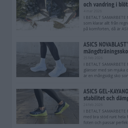
och vandring i blö
4 mar 2026
I BETALT SAMARBETE MED
som klarar allt från reg
på komforten, då är AS
ASICS NOVABLAST™
mängdträningssko
25 feb 2026
I BETALT SAMARBETE ME
glänser med sin mjuka
är en mångsidig sko som 
ASICS GEL-KAYANO™
stabilitet och däm
24 feb 2026
I BETALT SAMARBETE M
med bra stöd runt hela 
foten och passar perfekt