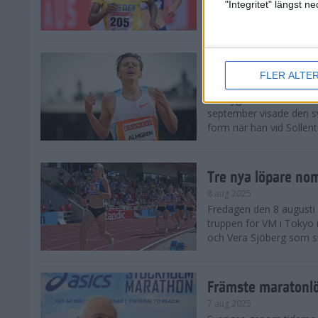
landskamp i friidrott, a
"Integritet" längst 
Stadion. Det blev svensk
Svenskt rekord nä
FLER ALTE
10 aug 2025
En dryg månad före frii
september visade den s
form när han vid Sollen
Tre nya löpare nom
8 aug 2025
Fredagen den 8 augusti n
truppen för VM i Tokyo 
och Vera Sjöberg som ska
Främste maratonl
7 aug 2025