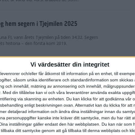
g hem segern i Tjejmilen 2025
na FI, vann årets Tjejmilen på tiden 34:32. Segern
ets historia – den första kom 2019.
en på 12 år i rekordstort adidas
Vi värdesätter din integritet
raton
levenrorer och/eller får åtkomst till information på en enhet, till exempe
ifter, såsom unika identifierare och standardinformation som skickas 
stort adidas Stockholm Halvmaraton avgjordes i
g och innehåll, mätning av annonsering och innehåll, målgruppsunde
äder. 18 grader, mulet och väldigt lite vind. Totalt
.
Med din tillåtelse kan vi och våra leverantörer använda exakta uppgif
a, varav 15,807 kom till sta...
entifiering via skanning av enheten. Du kan klicka för att godkänna vår
sbehandling enligt beskrivningen ovan. Alternativt kan du klicka för att
ll mer detaljerad information och ändra dina inställningar innan du samty
är Sverige vann Finnkampen
ina personuppgifter kanske inte kräver ditt samtycke, men du har rätt 
Dina inställningar gäller endast den här webbplatsen. Du kan när som h
av Finnkampen, världens äldsta och största
 tillbaka ditt samtycke genom att gå tillbaka till denna webbplats och k