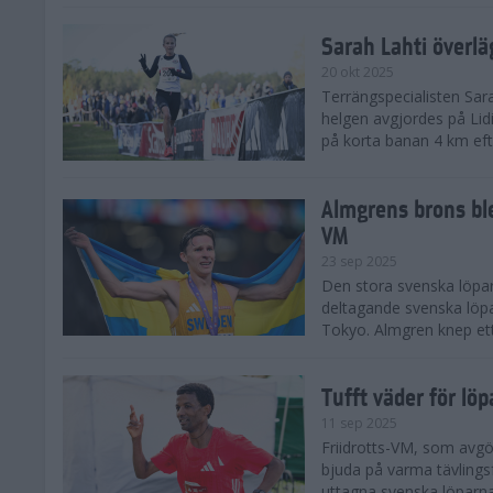
Sarah Lahti överl
20 okt 2025
Terrängspecialisten Sara
helgen avgjordes på Lid
på korta banan 4 km efter
Almgrens brons ble
VM
23 sep 2025
Den stora svenska löpar
deltagande svenska löpa
Tokyo. Almgren knep ett
Tufft väder för löp
11 sep 2025
Friidrotts-VM, som avg
bjuda på varma tävlings
uttagna svenska löparna 