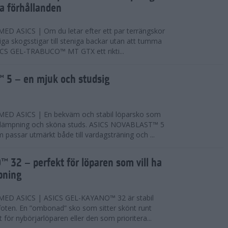
ta förhållanden
 ASICS | Om du letar efter ett par terrängskor
niga skogsstigar till steniga backar utan att tumma
ICS GEL-TRABUCO™ MT GTX ett rikti...
 5 – en mjuk och studsig
D ASICS | En bekväm och stabil löparsko som
 dämpning och sköna studs. ASICS NOVABLAST™ 5
passar utmärkt både till vardagsträning och ...
 32 – perfekt för löparen som vill ha
pning
ED ASICS | ASICS GEL-KAYANO™ 32 är stabil
foten. En ”ombonad” sko som sitter skönt runt
 för nybörjarlöparen eller den som prioritera...