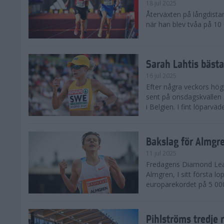
18 jul 2025
Återväxten på långdista
när han blev tvåa på 10
Sarah Lahtis bäst
16 jul 2025
Efter några veckors hög
sent på onsdagskvällen 5
i Belgien. I fint löparvä
Bakslag för Almgr
11 jul 2025
Fredagens Diamond Leag
Almgren, I sitt första l
europarekordet på 5 000
Pihlströms tredje 