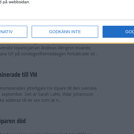
vgjordes inför fullsatta läktare på Stockholms
ned på webbsidan.
 seger i både dam- och herrkampen, delvi...
r Almgren testade VM-formen
RNATIV
GODKÄNN INTE
GO
drotts-VM, som avgörs i Tokyo den 13-21
venske löparstjärnan Andreas Almgren lovande
tuna GP på söndagseftermiddagen förbättrade sit...
inerade till VM
ominerades ytterligare tre löpare till den svenska
i september. Det är Sarah Lahti, Vidar Johansson
 adderas till de sex som är n...
öparen död