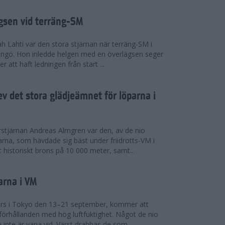
ägsen vid terräng-SM
h Lahti var den stora stjärnan när terräng-SM i
ingö. Hon inledde helgen med en överlägsen seger
 att haft ledningen från start ...
v det stora glädjeämnet för löparna i
stjärnan Andreas Almgren var den, av de nio
rna, som hävdade sig bäst under friidrotts-VM i
 historiskt brons på 10 000 meter, samt...
arna i VM
örs i Tokyo den 13–21 september, kommer att
förhållanden med hög luftfuktighet. Något de nio
inte är vana vid. Värst drabbas de som...