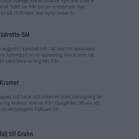
bäste manlige maratonlöpare Kjell-Erik Ståhl är
mal. Ståhl var från början orienterare. Han
ten på 1970-talet. Han bytte sedan ti...
riidrotts-SM
en avgjorts i Karlstad och i Kil. När SM avslutades
a Sjöberg på en ny uppvisning. Precis som när
m satte Vera nu hög fart från ...
 Kramer
 loppets två harar och sedan en stark sololöpning de
 tog Andreas Kramer från Djurgården tillbaka sitt
 m vid tisdagens Folksam GP...
alj till Grahn