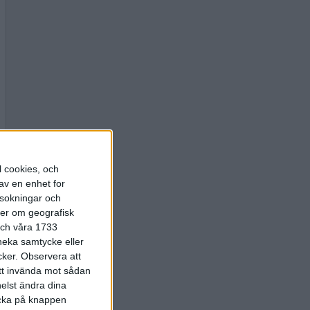
l cookies, och
av en enhet for
rsokningar och
ter om geografisk
 och våra 1733
 neka samtycke eller
cker.
Observera att
att invända mot sådan
elst ändra dina
licka på knappen