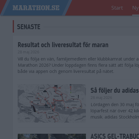
Start
Ny
SENASTE
Resultat och liveresultat för maran
28 maj 2026
​Vill du följa en vän, familjemedlem eller klubbkamrat under
Marathon 2026? Under loppdagen finns flera sätt att följa lö
både via appen och genom liveresultat på nätet.
Så följer du adid
28 maj 2026
Lördagen den 30 maj för
löparfest när över 42 ki
musik. adidas Stockholm
ASICS GEL-TRABUCO