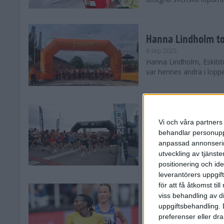
Hanna Lindholm to
6 sep 2025
Hanna Lindholm, Eskilstu
var hennes andra i lopp
Snabbaste segertid
Stockholm Halvma
Vi och våra partners 
30 aug 2025
behandlar personuppg
Ett slutsålt och rekord
anpassad annonserin
nästintill perfekt löparv
utveckling av tjänster
var 19,866 löpare anmäld
positionering och id
leverantörers uppgift
för att få åtkomst ti
Löparna viktiga n
viss behandling av d
26 aug 2025
uppgiftsbehandling. 
Den hundrade upplagan 
preferenser eller dra