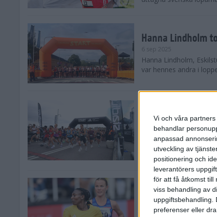
Hanna Lindholm to
6 sep 2025
Hanna Lindholm, Eskilstu
var hennes andra i lopp
Snabbaste segertid
Stockholm Halvma
Vi och våra partners 
30 aug 2025
behandlar personuppg
Ett slutsålt och rekord
anpassad annonserin
nästintill perfekt löparv
utveckling av tjänster
var 19,866 löpare anmäld
positionering och id
leverantörers uppgift
för att få åtkomst ti
Löparna viktiga n
viss behandling av d
26 aug 2025
uppgiftsbehandling. 
Den hundrade upplagan 
preferenser eller dra