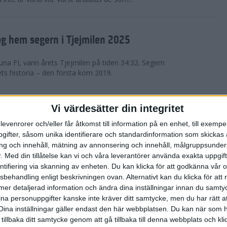
g hem segern i Tjejmilen 2025
na FI, vann årets Tjejmilen på tiden 34:32. Segern
ets historia – den första kom 2019.
en på 12 år i rekordstort adidas
Vi värdesätter din integritet
raton
levenrorer och/eller får åtkomst till information på en enhet, till exempe
ifter, såsom unika identifierare och standardinformation som skickas 
stort adidas Stockholm Halvmaraton avgjordes i
g och innehåll, mätning av annonsering och innehåll, målgruppsunde
äder. 18 grader, mulet och väldigt lite vind. Totalt
.
Med din tillåtelse kan vi och våra leverantörer använda exakta uppgif
a, varav 15,807 kom till sta...
entifiering via skanning av enheten. Du kan klicka för att godkänna vår
sbehandling enligt beskrivningen ovan. Alternativt kan du klicka för att
ll mer detaljerad information och ändra dina inställningar innan du samty
är Sverige vann Finnkampen
ina personuppgifter kanske inte kräver ditt samtycke, men du har rätt 
Dina inställningar gäller endast den här webbplatsen. Du kan när som h
av Finnkampen, världens äldsta och största
 tillbaka ditt samtycke genom att gå tillbaka till denna webbplats och k