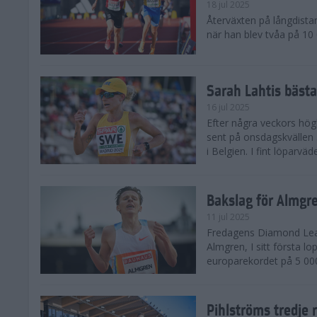
18 jul 2025
Återväxten på långdista
när han blev tvåa på 10
Sarah Lahtis bäst
16 jul 2025
Efter några veckors hög
sent på onsdagskvällen 5
i Belgien. I fint löparvä
Bakslag för Almgr
11 jul 2025
Fredagens Diamond Leag
Almgren, I sitt första l
europarekordet på 5 000
Pihlströms tredje 