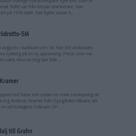
bäste manlige maratonlöpare Kjell-Erik Ståhl är
mal. Ståhl var från början orienterare. Han
ten på 1970-talet. Han bytte sedan ti...
riidrotts-SM
en avgjorts i Karlstad och i Kil. När SM avslutades
a Sjöberg på en ny uppvisning. Precis som när
m satte Vera nu hög fart från ...
 Kramer
 loppets två harar och sedan en stark sololöpning de
 tog Andreas Kramer från Djurgården tillbaka sitt
 m vid tisdagens Folksam GP...
alj till Grahn