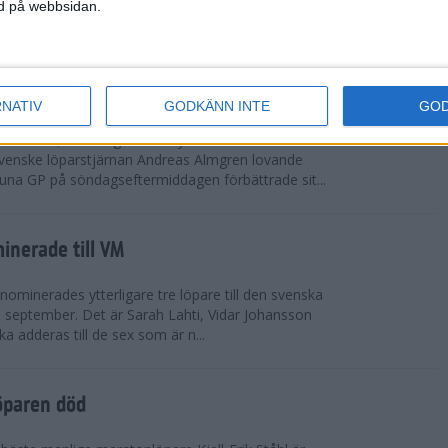
vgjordes inför fullsatta läktare på Stockholms
ned på webbsidan.
 seger i både dam- och herrkampen, delvi...
r Almgren testade VM-formen
RNATIV
GODKÄNN INTE
GO
drotts-VM, som avgörs i Tokyo den 13-21
venske löparstjärnan Andreas Almgren lovande
tuna GP på söndagseftermiddagen förbättrade sit...
inerade till VM
ominerades ytterligare tre löpare till den svenska
i september. Det är Sarah Lahti, Vidar Johansson
 adderas till de sex som är n...
öparen död