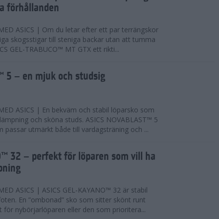
ta förhållanden
 ASICS | Om du letar efter ett par terrängskor
niga skogsstigar till steniga backar utan att tumma
ICS GEL-TRABUCO™ MT GTX ett rikti...
 5 – en mjuk och studsig
D ASICS | En bekväm och stabil löparsko som
 dämpning och sköna studs. ASICS NOVABLAST™ 5
passar utmärkt både till vardagsträning och ...
 32 – perfekt för löparen som vill ha
pning
ED ASICS | ASICS GEL-KAYANO™ 32 är stabil
foten. En ”ombonad” sko som sitter skönt runt
 för nybörjarlöparen eller den som prioritera...