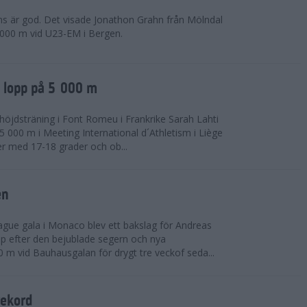
ns är god. Det visade Jonathon Grahn från Mölndal
 000 m vid U23-EM i Bergen.
a lopp på 5 000 m
höjdsträning i Font Romeu i Frankrike Sarah Lahti
 000 m i Meeting International d´Athletism i Liège
der med 17-18 grader och ob...
en
ue gala i Monaco blev ett bakslag för Andreas
opp efter den bejublade segern och nya
 m vid Bauhausgalan för drygt tre veckof seda...
rekord