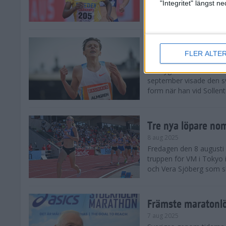
landskamp i friidrott, a
"Integritet" längst 
Stadion. Det blev svensk
Svenskt rekord nä
FLER ALTE
10 aug 2025
En dryg månad före frii
september visade den s
form när han vid Sollen
Tre nya löpare nom
8 aug 2025
Fredagen den 8 augusti n
truppen för VM i Tokyo 
och Vera Sjöberg som ska
Främste maratonl
7 aug 2025