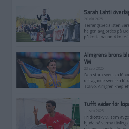
Sarah Lahti överl
20 okt 2025
Terrängspecialisten Sara
helgen avgjordes på Lid
på korta banan 4 km efter
Almgrens brons ble
VM
23 sep 2025
Den stora svenska löpar
deltagande svenska löpa
Tokyo. Almgren knep ett
Tufft väder för löp
11 sep 2025
Friidrotts-VM, som avg
bjuda på varma tävlings
uttagna svenska löparna 