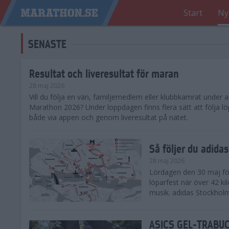
Start
Ny
SENASTE
Resultat och liveresultat för maran
28 maj 2026
​Vill du följa en vän, familjemedlem eller klubbkamrat under
Marathon 2026? Under loppdagen finns flera sätt att följa lö
både via appen och genom liveresultat på nätet.
Så följer du adid
28 maj 2026
Lördagen den 30 maj för
löparfest när över 42 ki
musik. adidas Stockholm
ASICS GEL-TRABUCO