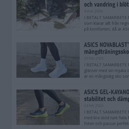
och vandring i blö
4 mar 2026
I BETALT SAMARBETE MED
som klarar allt från reg
på komforten, då är AS
ASICS NOVABLAST™
mängdträningssko
25 feb 2026
I BETALT SAMARBETE ME
glänser med sin mjuka
är en mångsidig sko som 
ASICS GEL-KAYANO™
stabilitet och däm
24 feb 2026
I BETALT SAMARBETE M
med bra stöd runt hela 
foten och passar perfekt