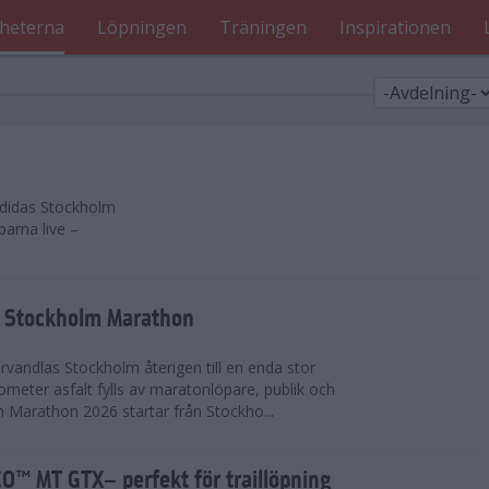
heterna
Löpningen
Träningen
Inspirationen
 adidas Stockholm
parna live –
as Stockholm Marathon
vandlas Stockholm återigen till en enda stor
lometer asfalt fylls av maratonlöpare, publik och
 Marathon 2026 startar från Stockho...
™ MT GTX– perfekt för traillöpning