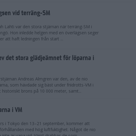
ägsen vid terräng-SM
h Lahti var den stora stjärnan när terräng-SM i
ingö. Hon inledde helgen med en överlägsen seger
 att haft ledningen från start ...
v det stora glädjeämnet för löparna i
stjärnan Andreas Almgren var den, av de nio
rna, som hävdade sig bäst under friidrotts-VM i
 historiskt brons på 10 000 meter, samt...
arna i VM
örs i Tokyo den 13–21 september, kommer att
förhållanden med hög luftfuktighet. Något de nio
inte är vana vid. Värst drabbas de som...