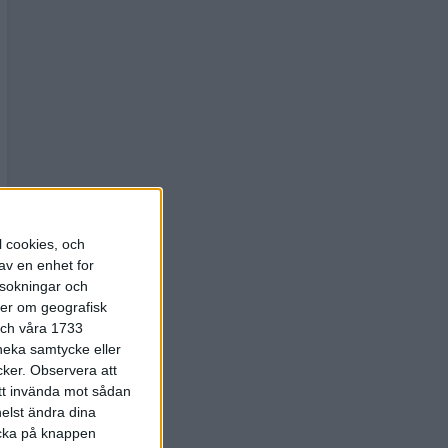
l cookies, och
av en enhet for
rsokningar och
ter om geografisk
 och våra 1733
 neka samtycke eller
cker.
Observera att
att invända mot sådan
elst ändra dina
licka på knappen