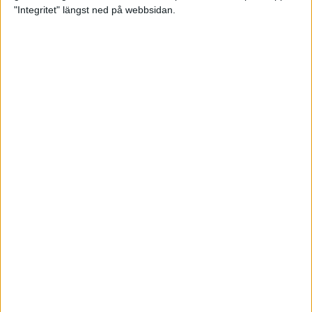
glädjeämnet för löparna i VM
"Integritet" längst ned på webbsidan.
23 sep 2025
Tufft väder för löparna i VM
11 sep 2025
Hanna Lindholm tog hem segern i
Tjejmilen 2025
6 sep 2025
Snabbaste segertiden på 12 år i
rekordstort adidas Stockholm
Halvmaraton
30 aug 2025