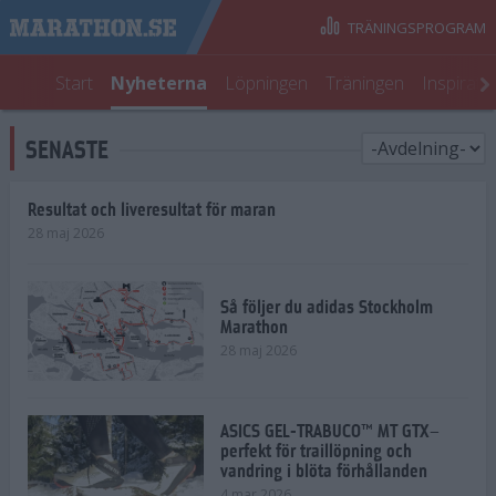
TRÄNINGSPROGRAM
Start
Nyheterna
Löpningen
Träningen
Inspirati
SENASTE
Resultat och liveresultat för maran
28 maj 2026
Så följer du adidas Stockholm
Marathon
28 maj 2026
ASICS GEL-TRABUCO™ MT GTX–
perfekt för traillöpning och
vandring i blöta förhållanden
4 mar 2026