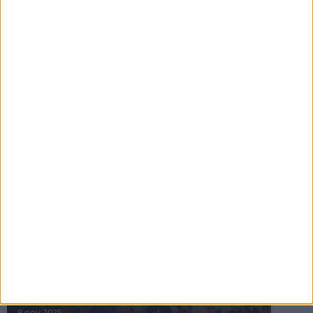
16 jul 2025
Bakslag för Almgren
11 jul 2025
Pihlströms tredje rekord
3 jul 2025
nästa ›
INTRESSANTA LOPP
Höstrusket • 8 november
8 nov 2025