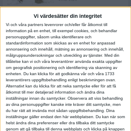
Vi värdesätter din integritet
ASICS NOVABLAST™ 5 – en mjuk
Vi och våra partners levenrorer och/eller får åtkomst till
och studsig mängdträningssko
information på en enhet, till exempel cookies, och behandlar
25 feb 2026
personuppgifter, såsom unika identifierare och
standardinformation som skickas av en enhet for anpassad
annonsering och innehåll, mätning av annonsering och innehåll,
ASICS GEL-KAYANO™ 32 – perfekt
målgruppsundersokningar och utveckling av tjänster.
Med din
för löparen som vill ha stabilitet
tillåtelse kan vi och våra leverantörer använda exakta uppgifter
och dämpning
om geografisk positionering och identifiering via skanning av
24 feb 2026
enheten. Du kan klicka för att godkänna vår och våra 1733
leverantörers uppgiftsbehandling enligt beskrivningen ovan.
Alternativt kan du klicka för att neka samtycke eller för att få
Sarah Lahti överlägsen vid
åtkomst till mer detaljerad information och ändra dina
terräng-SM
inställningar innan du samtycker.
Observera att viss behandling
20 okt 2025
av dina personuppgifter kanske inte kräver ditt samtycke, men
du har rätt att invända mot sådan uppgiftsbehandling. Dina
inställningar gäller endast den här webbplatsen. Du kan när som
helst ändra dina preferenser eller dra tillbaka ditt samtycke
Almgrens brons blev det stora
genom att gå tillbaka till denna webbplats och klicka på knappen