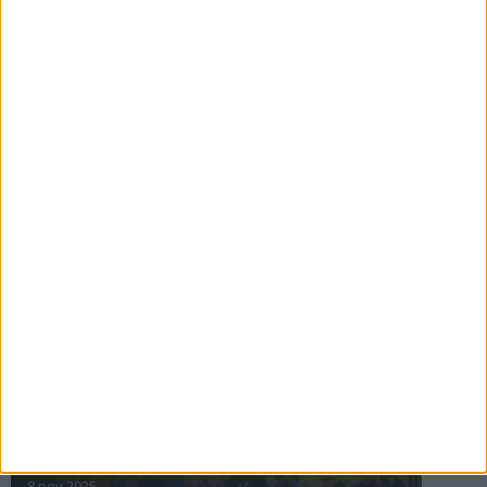
16 jul 2025
Bakslag för Almgren
11 jul 2025
Pihlströms tredje rekord
3 jul 2025
nästa ›
INTRESSANTA LOPP
Höstrusket • 8 november
8 nov 2025