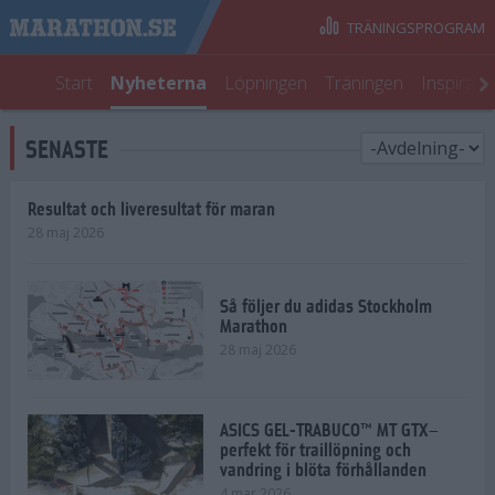
TRÄNINGSPROGRAM
Start
Nyheterna
Löpningen
Träningen
Inspirati
SENASTE
Resultat och liveresultat för maran
28 maj 2026
Så följer du adidas Stockholm
Marathon
28 maj 2026
ASICS GEL-TRABUCO™ MT GTX–
perfekt för traillöpning och
vandring i blöta förhållanden
4 mar 2026