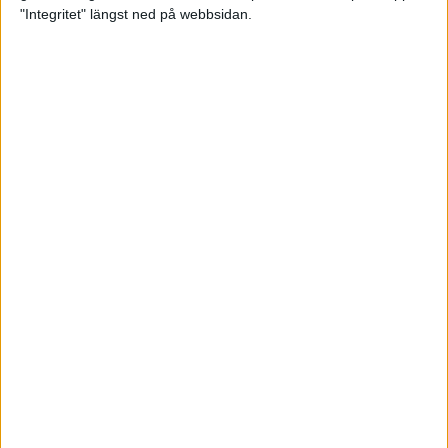
glädjeämnet för löparna i VM
"Integritet" längst ned på webbsidan.
23 sep 2025
Tufft väder för löparna i VM
11 sep 2025
Hanna Lindholm tog hem segern i
Tjejmilen 2025
6 sep 2025
Snabbaste segertiden på 12 år i
rekordstort adidas Stockholm
Halvmaraton
30 aug 2025