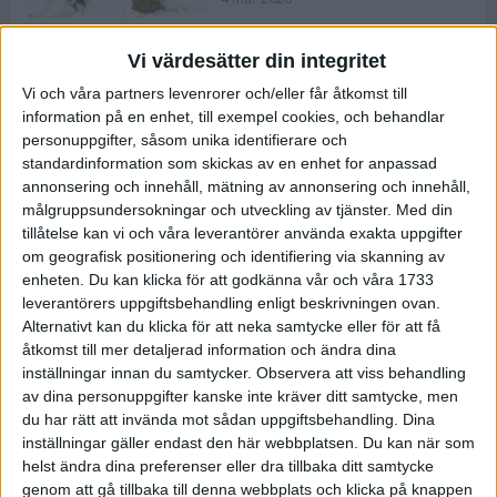
Vi värdesätter din integritet
ASICS NOVABLAST™ 5 – en mjuk
Vi och våra partners levenrorer och/eller får åtkomst till
och studsig mängdträningssko
information på en enhet, till exempel cookies, och behandlar
25 feb 2026
personuppgifter, såsom unika identifierare och
standardinformation som skickas av en enhet for anpassad
annonsering och innehåll, mätning av annonsering och innehåll,
ASICS GEL-KAYANO™ 32 – perfekt
målgruppsundersokningar och utveckling av tjänster.
Med din
för löparen som vill ha stabilitet
tillåtelse kan vi och våra leverantörer använda exakta uppgifter
och dämpning
om geografisk positionering och identifiering via skanning av
24 feb 2026
enheten. Du kan klicka för att godkänna vår och våra 1733
leverantörers uppgiftsbehandling enligt beskrivningen ovan.
Alternativt kan du klicka för att neka samtycke eller för att få
Sarah Lahti överlägsen vid
åtkomst till mer detaljerad information och ändra dina
terräng-SM
inställningar innan du samtycker.
Observera att viss behandling
20 okt 2025
av dina personuppgifter kanske inte kräver ditt samtycke, men
du har rätt att invända mot sådan uppgiftsbehandling. Dina
inställningar gäller endast den här webbplatsen. Du kan när som
helst ändra dina preferenser eller dra tillbaka ditt samtycke
Almgrens brons blev det stora
genom att gå tillbaka till denna webbplats och klicka på knappen