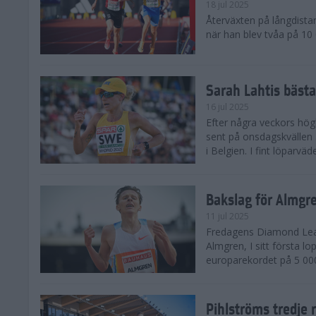
18 jul 2025
Återväxten på långdista
när han blev tvåa på 10
Sarah Lahtis bäst
16 jul 2025
Efter några veckors hög
sent på onsdagskvällen 5
i Belgien. I fint löparvä
Bakslag för Almgr
11 jul 2025
Fredagens Diamond Leag
Almgren, I sitt första l
europarekordet på 5 000
Pihlströms tredje 