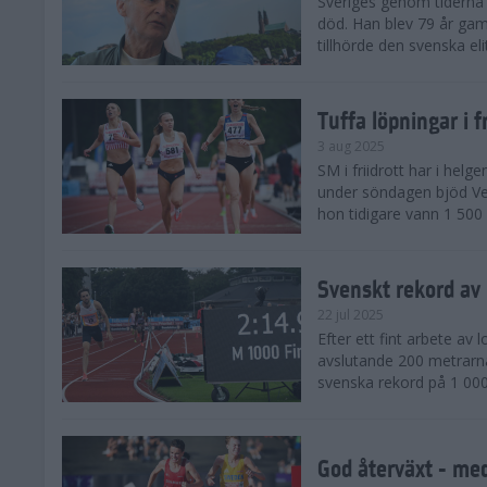
Sveriges genom tiderna 
död. Han blev 79 år gam
tillhörde den svenska eli
Tuffa löpningar i f
3 aug 2025
SM i friidrott har i helg
under söndagen bjöd Ver
hon tidigare vann 1 500 
Svenskt rekord av
22 jul 2025
Efter ett fint arbete av
avslutande 200 metrarna
svenska rekord på 1 000
God återväxt - med