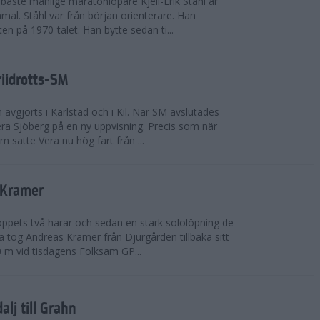
bäste manlige maratonlöpare Kjell-Erik Ståhl är
mal. Ståhl var från början orienterare. Han
ten på 1970-talet. Han bytte sedan ti...
riidrotts-SM
en avgjorts i Karlstad och i Kil. När SM avslutades
a Sjöberg på en ny uppvisning. Precis som när
m satte Vera nu hög fart från ...
 Kramer
 loppets två harar och sedan en stark sololöpning de
 tog Andreas Kramer från Djurgården tillbaka sitt
 m vid tisdagens Folksam GP...
alj till Grahn