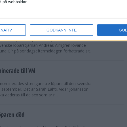
vgjordes inför fullsatta läktare på Stockholms
ned på webbsidan.
 seger i både dam- och herrkampen, delvi...
r Almgren testade VM-formen
RNATIV
GODKÄNN INTE
GO
drotts-VM, som avgörs i Tokyo den 13-21
venske löparstjärnan Andreas Almgren lovande
tuna GP på söndagseftermiddagen förbättrade sit...
inerade till VM
ominerades ytterligare tre löpare till den svenska
i september. Det är Sarah Lahti, Vidar Johansson
 adderas till de sex som är n...
öparen död