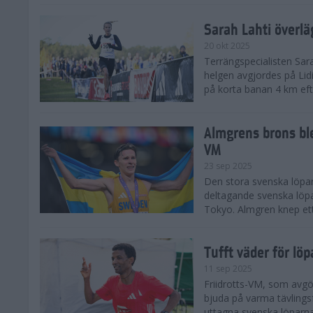
Sarah Lahti överl
20 okt 2025
Terrängspecialisten Sara
helgen avgjordes på Lid
på korta banan 4 km efter
Almgrens brons ble
VM
23 sep 2025
Den stora svenska löpar
deltagande svenska löpa
Tokyo. Almgren knep ett
Tufft väder för löp
11 sep 2025
Friidrotts-VM, som avg
bjuda på varma tävlings
uttagna svenska löparna 