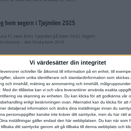
g hem segern i Tjejmilen 2025
na FI, vann årets Tjejmilen på tiden 34:32. Segern
ets historia – den första kom 2019.
en på 12 år i rekordstort adidas
Vi värdesätter din integritet
raton
levenrorer och/eller får åtkomst till information på en enhet, till exempe
ifter, såsom unika identifierare och standardinformation som skickas 
stort adidas Stockholm Halvmaraton avgjordes i
g och innehåll, mätning av annonsering och innehåll, målgruppsunde
äder. 18 grader, mulet och väldigt lite vind. Totalt
.
Med din tillåtelse kan vi och våra leverantörer använda exakta uppgif
a, varav 15,807 kom till sta...
entifiering via skanning av enheten. Du kan klicka för att godkänna vår
sbehandling enligt beskrivningen ovan. Alternativt kan du klicka för att
ll mer detaljerad information och ändra dina inställningar innan du samty
är Sverige vann Finnkampen
ina personuppgifter kanske inte kräver ditt samtycke, men du har rätt 
Dina inställningar gäller endast den här webbplatsen. Du kan när som h
av Finnkampen, världens äldsta och största
 tillbaka ditt samtycke genom att gå tillbaka till denna webbplats och k