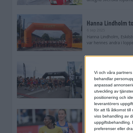
Hanna Lindholm to
6 sep 2025
Hanna Lindholm, Eskilstu
var hennes andra i lopp
Snabbaste segertid
Stockholm Halvma
Vi och våra partners 
30 aug 2025
behandlar personuppg
Ett slutsålt och rekord
anpassad annonserin
nästintill perfekt löparv
utveckling av tjänster
var 19,866 löpare anmäld
positionering och id
leverantörers uppgift
för att få åtkomst ti
Löparna viktiga n
viss behandling av d
26 aug 2025
uppgiftsbehandling. 
Den hundrade upplagan 
preferenser eller dra