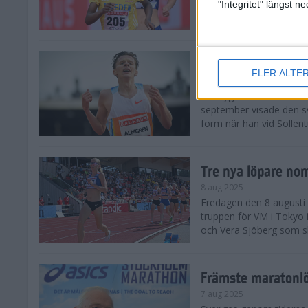
landskamp i friidrott, a
"Integritet" längst 
Stadion. Det blev svensk
Svenskt rekord nä
FLER ALTE
10 aug 2025
En dryg månad före frii
september visade den s
form när han vid Sollen
Tre nya löpare nom
8 aug 2025
Fredagen den 8 augusti n
truppen för VM i Tokyo 
och Vera Sjöberg som ska
Främste maratonl
7 aug 2025