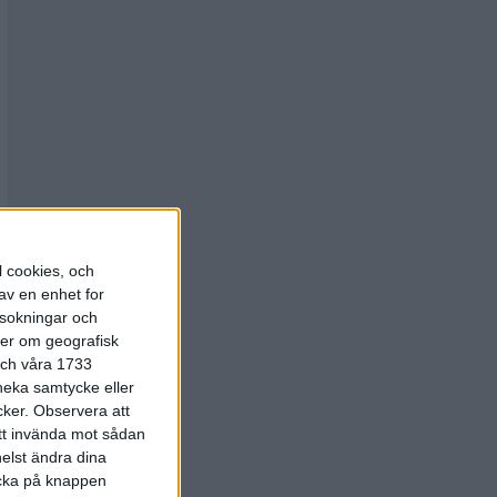
l cookies, och
av en enhet for
rsokningar och
ter om geografisk
 och våra 1733
 neka samtycke eller
cker.
Observera att
att invända mot sådan
elst ändra dina
licka på knappen