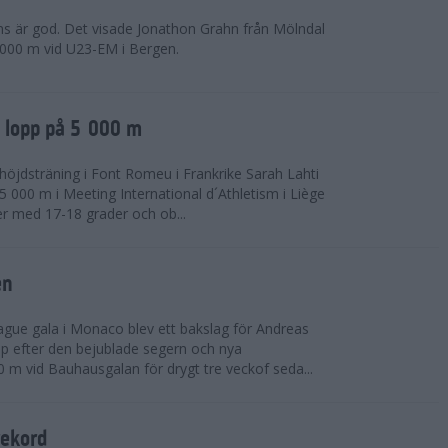
ns är god. Det visade Jonathon Grahn från Mölndal
 000 m vid U23-EM i Bergen.
a lopp på 5 000 m
höjdsträning i Font Romeu i Frankrike Sarah Lahti
 000 m i Meeting International d´Athletism i Liège
der med 17-18 grader och ob...
en
ue gala i Monaco blev ett bakslag för Andreas
opp efter den bejublade segern och nya
 m vid Bauhausgalan för drygt tre veckof seda...
rekord