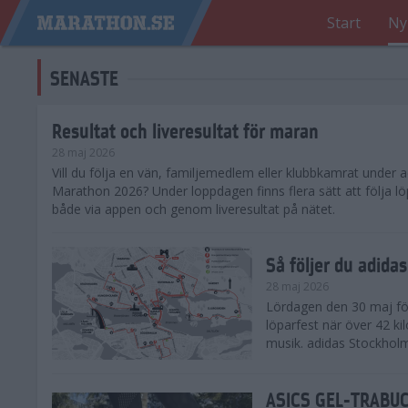
Start
Ny
SENASTE
Resultat och liveresultat för maran
28 maj 2026
​Vill du följa en vän, familjemedlem eller klubbkamrat under
Marathon 2026? Under loppdagen finns flera sätt att följa lö
både via appen och genom liveresultat på nätet.
Så följer du adid
28 maj 2026
Lördagen den 30 maj för
löparfest när över 42 ki
musik. adidas Stockholm
ASICS GEL-TRABUCO