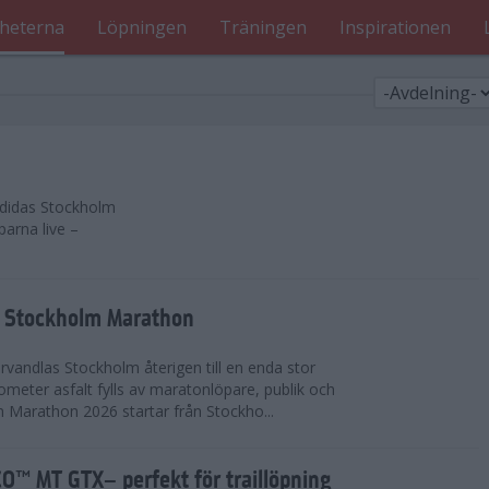
heterna
Löpningen
Träningen
Inspirationen
 adidas Stockholm
parna live –
as Stockholm Marathon
vandlas Stockholm återigen till en enda stor
lometer asfalt fylls av maratonlöpare, publik och
 Marathon 2026 startar från Stockho...
™ MT GTX– perfekt för traillöpning