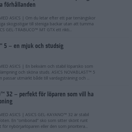
ta förhållanden
 ASICS | Om du letar efter ett par terrängskor
niga skogsstigar till steniga backar utan att tumma
ICS GEL-TRABUCO™ MT GTX ett rikti...
 5 – en mjuk och studsig
D ASICS | En bekväm och stabil löparsko som
 dämpning och sköna studs. ASICS NOVABLAST™ 5
passar utmärkt både till vardagsträning och ...
 32 – perfekt för löparen som vill ha
pning
ED ASICS | ASICS GEL-KAYANO™ 32 är stabil
foten. En ”ombonad” sko som sitter skönt runt
 för nybörjarlöparen eller den som prioritera...