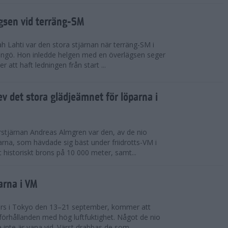
ägsen vid terräng-SM
h Lahti var den stora stjärnan när terräng-SM i
ingö. Hon inledde helgen med en överlägsen seger
 att haft ledningen från start ...
v det stora glädjeämnet för löparna i
stjärnan Andreas Almgren var den, av de nio
rna, som hävdade sig bäst under friidrotts-VM i
 historiskt brons på 10 000 meter, samt...
arna i VM
örs i Tokyo den 13–21 september, kommer att
förhållanden med hög luftfuktighet. Något de nio
inte är vana vid. Värst drabbas de som...