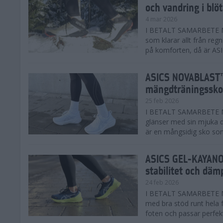
och vandring i blö
4 mar 2026
I BETALT SAMARBETE MED
som klarar allt från reg
på komforten, då är AS
ASICS NOVABLAST™
mängdträningssko
25 feb 2026
I BETALT SAMARBETE ME
glänser med sin mjuka
är en mångsidig sko som 
ASICS GEL-KAYANO™
stabilitet och däm
24 feb 2026
I BETALT SAMARBETE M
med bra stöd runt hela 
foten och passar perfekt