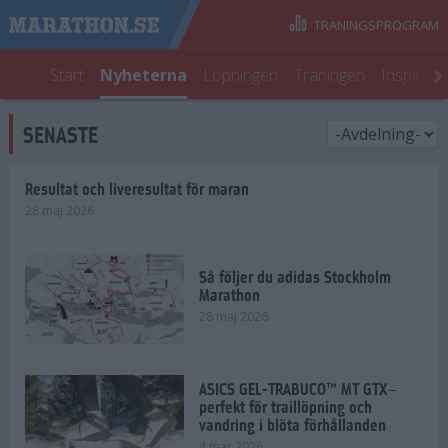
TRÄNINGSPROGRAM
Start
Nyheterna
Löpningen
Träningen
Inspirati
SENASTE
Resultat och liveresultat för maran
28 maj 2026
Så följer du adidas Stockholm
Marathon
28 maj 2026
ASICS GEL-TRABUCO™ MT GTX–
perfekt för traillöpning och
vandring i blöta förhållanden
4 mar 2026