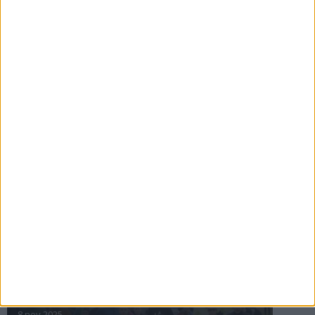
16 jul 2025
Bakslag för Almgren
11 jul 2025
Pihlströms tredje rekord
3 jul 2025
nästa ›
INTRESSANTA LOPP
Höstrusket • 8 november
8 nov 2025