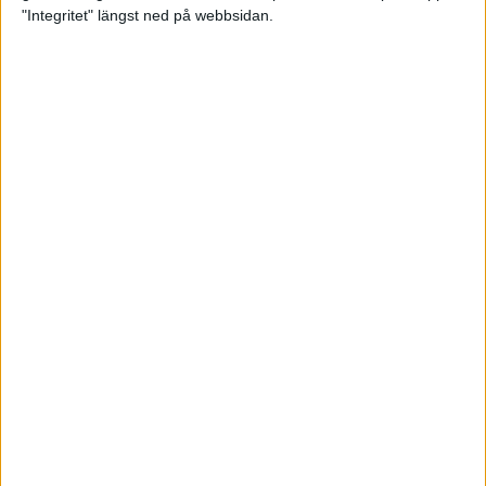
glädjeämnet för löparna i VM
"Integritet" längst ned på webbsidan.
23 sep 2025
Tufft väder för löparna i VM
11 sep 2025
Hanna Lindholm tog hem segern i
Tjejmilen 2025
6 sep 2025
Snabbaste segertiden på 12 år i
rekordstort adidas Stockholm
Halvmaraton
30 aug 2025