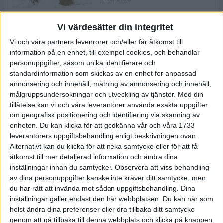
Vi värdesätter din integritet
ASICS NOVABLAST™ 5 – en mjuk
Vi och våra partners levenrorer och/eller får åtkomst till
och studsig mängdträningssko
information på en enhet, till exempel cookies, och behandlar
25 feb 2026
personuppgifter, såsom unika identifierare och
standardinformation som skickas av en enhet for anpassad
annonsering och innehåll, mätning av annonsering och innehåll,
ASICS GEL-KAYANO™ 32 – perfekt
målgruppsundersokningar och utveckling av tjänster.
Med din
för löparen som vill ha stabilitet
tillåtelse kan vi och våra leverantörer använda exakta uppgifter
och dämpning
om geografisk positionering och identifiering via skanning av
24 feb 2026
enheten. Du kan klicka för att godkänna vår och våra 1733
leverantörers uppgiftsbehandling enligt beskrivningen ovan.
Alternativt kan du klicka för att neka samtycke eller för att få
Sarah Lahti överlägsen vid
åtkomst till mer detaljerad information och ändra dina
terräng-SM
inställningar innan du samtycker.
Observera att viss behandling
20 okt 2025
av dina personuppgifter kanske inte kräver ditt samtycke, men
du har rätt att invända mot sådan uppgiftsbehandling. Dina
inställningar gäller endast den här webbplatsen. Du kan när som
helst ändra dina preferenser eller dra tillbaka ditt samtycke
Almgrens brons blev det stora
genom att gå tillbaka till denna webbplats och klicka på knappen