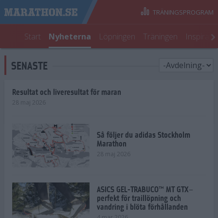
TRÄNINGSPROGRAM
Start
Nyheterna
Löpningen
Träningen
Inspirati
SENASTE
Resultat och liveresultat för maran
28 maj 2026
Så följer du adidas Stockholm
Marathon
28 maj 2026
ASICS GEL-TRABUCO™ MT GTX–
perfekt för traillöpning och
vandring i blöta förhållanden
4 mar 2026