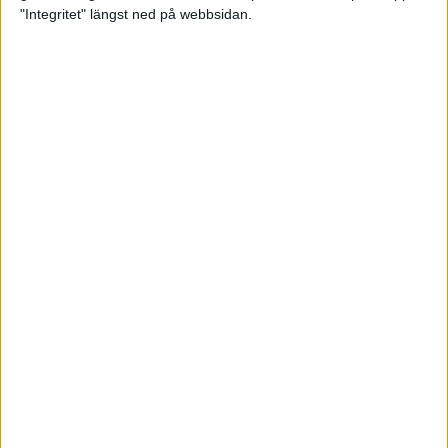
glädjeämnet för löparna i VM
"Integritet" längst ned på webbsidan.
23 sep 2025
Tufft väder för löparna i VM
11 sep 2025
Hanna Lindholm tog hem segern i
Tjejmilen 2025
6 sep 2025
Snabbaste segertiden på 12 år i
rekordstort adidas Stockholm
Halvmaraton
30 aug 2025