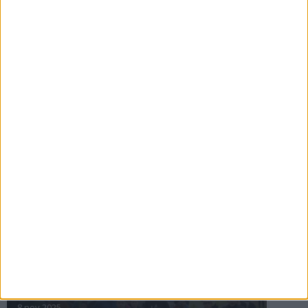
16 jul 2025
Bakslag för Almgren
11 jul 2025
Pihlströms tredje rekord
3 jul 2025
nästa ›
INTRESSANTA LOPP
Höstrusket • 8 november
8 nov 2025