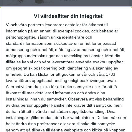
Vi värdesätter din integritet
ASICS NOVABLAST™ 5 – en mjuk
Vi och våra partners levenrorer och/eller får åtkomst till
och studsig mängdträningssko
information på en enhet, till exempel cookies, och behandlar
25 feb 2026
personuppgifter, såsom unika identifierare och
standardinformation som skickas av en enhet for anpassad
annonsering och innehåll, mätning av annonsering och innehåll,
ASICS GEL-KAYANO™ 32 – perfekt
målgruppsundersokningar och utveckling av tjänster.
Med din
för löparen som vill ha stabilitet
tillåtelse kan vi och våra leverantörer använda exakta uppgifter
och dämpning
om geografisk positionering och identifiering via skanning av
24 feb 2026
enheten. Du kan klicka för att godkänna vår och våra 1733
leverantörers uppgiftsbehandling enligt beskrivningen ovan.
Alternativt kan du klicka för att neka samtycke eller för att få
Sarah Lahti överlägsen vid
åtkomst till mer detaljerad information och ändra dina
terräng-SM
inställningar innan du samtycker.
Observera att viss behandling
20 okt 2025
av dina personuppgifter kanske inte kräver ditt samtycke, men
du har rätt att invända mot sådan uppgiftsbehandling. Dina
inställningar gäller endast den här webbplatsen. Du kan när som
helst ändra dina preferenser eller dra tillbaka ditt samtycke
Almgrens brons blev det stora
genom att gå tillbaka till denna webbplats och klicka på knappen