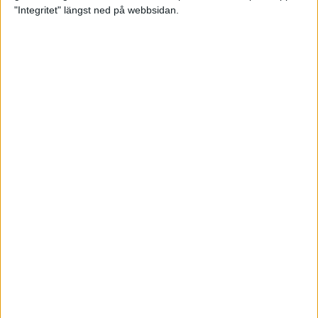
glädjeämnet för löparna i VM
"Integritet" längst ned på webbsidan.
23 sep 2025
Tufft väder för löparna i VM
11 sep 2025
Hanna Lindholm tog hem segern i
Tjejmilen 2025
6 sep 2025
Snabbaste segertiden på 12 år i
rekordstort adidas Stockholm
Halvmaraton
30 aug 2025