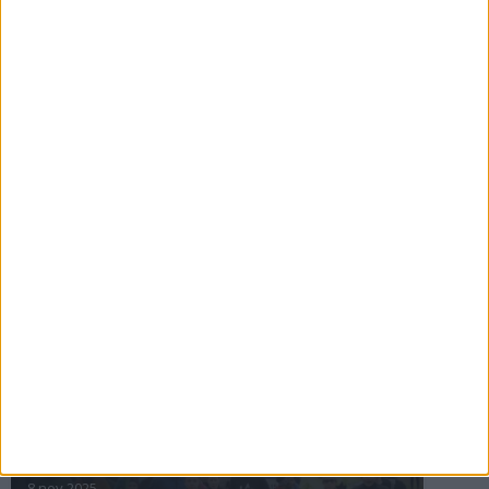
16 jul 2025
Bakslag för Almgren
11 jul 2025
Pihlströms tredje rekord
3 jul 2025
nästa ›
INTRESSANTA LOPP
Höstrusket • 8 november
8 nov 2025