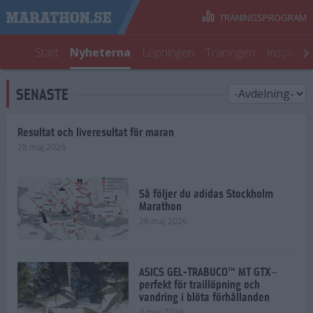
TRÄNINGSPROGRAM
Start
Nyheterna
Löpningen
Träningen
Inspirati
SENASTE
Resultat och liveresultat för maran
28 maj 2026
Så följer du adidas Stockholm
Marathon
28 maj 2026
ASICS GEL-TRABUCO™ MT GTX–
perfekt för traillöpning och
vandring i blöta förhållanden
4 mar 2026