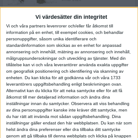
Vi värdesätter din integritet
ASICS NOVABLAST™ 5 – en mjuk
Vi och våra partners levenrorer och/eller får åtkomst till
och studsig mängdträningssko
information på en enhet, till exempel cookies, och behandlar
25 feb 2026
personuppgifter, såsom unika identifierare och
standardinformation som skickas av en enhet for anpassad
annonsering och innehåll, mätning av annonsering och innehåll,
ASICS GEL-KAYANO™ 32 – perfekt
målgruppsundersokningar och utveckling av tjänster.
Med din
för löparen som vill ha stabilitet
tillåtelse kan vi och våra leverantörer använda exakta uppgifter
och dämpning
om geografisk positionering och identifiering via skanning av
24 feb 2026
enheten. Du kan klicka för att godkänna vår och våra 1733
leverantörers uppgiftsbehandling enligt beskrivningen ovan.
Alternativt kan du klicka för att neka samtycke eller för att få
Sarah Lahti överlägsen vid
åtkomst till mer detaljerad information och ändra dina
terräng-SM
inställningar innan du samtycker.
Observera att viss behandling
20 okt 2025
av dina personuppgifter kanske inte kräver ditt samtycke, men
du har rätt att invända mot sådan uppgiftsbehandling. Dina
inställningar gäller endast den här webbplatsen. Du kan när som
helst ändra dina preferenser eller dra tillbaka ditt samtycke
Almgrens brons blev det stora
genom att gå tillbaka till denna webbplats och klicka på knappen