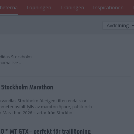
heterna
Löpningen
Träningen
Inspirationen
 adidas Stockholm
parna live –
as Stockholm Marathon
vandlas Stockholm återigen till en enda stor
lometer asfalt fylls av maratonlöpare, publik och
 Marathon 2026 startar från Stockho...
™ MT GTX– perfekt för traillöpning