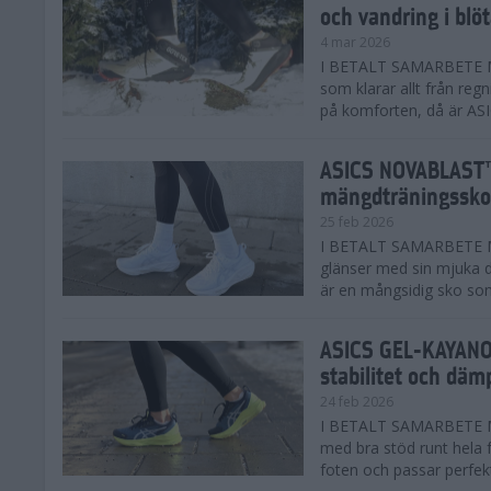
och vandring i blö
4 mar 2026
I BETALT SAMARBETE MED
som klarar allt från reg
på komforten, då är AS
ASICS NOVABLAST™
mängdträningssko
25 feb 2026
I BETALT SAMARBETE ME
glänser med sin mjuka
är en mångsidig sko som 
ASICS GEL-KAYANO™
stabilitet och däm
24 feb 2026
I BETALT SAMARBETE M
med bra stöd runt hela 
foten och passar perfekt