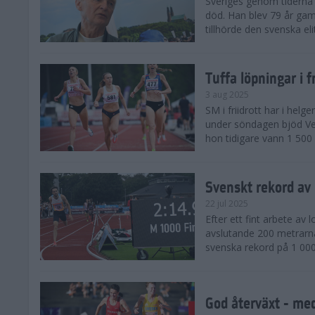
Sveriges genom tiderna 
död. Han blev 79 år gam
tillhörde den svenska eli
Tuffa löpningar i f
3 aug 2025
SM i friidrott har i helg
under söndagen bjöd Ver
hon tidigare vann 1 500 
Svenskt rekord av
22 jul 2025
Efter ett fint arbete av
avslutande 200 metrarna
svenska rekord på 1 000
God återväxt - med