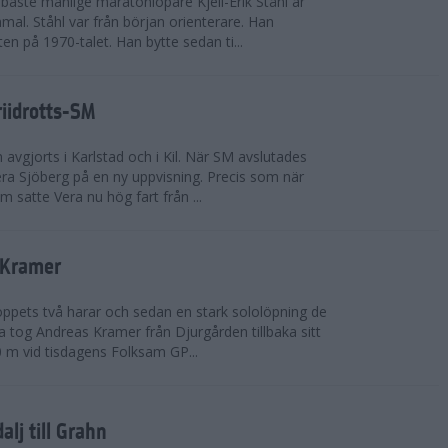
bäste manlige maratonlöpare Kjell-Erik Ståhl är
mal. Ståhl var från början orienterare. Han
ten på 1970-talet. Han bytte sedan ti...
riidrotts-SM
en avgjorts i Karlstad och i Kil. När SM avslutades
a Sjöberg på en ny uppvisning. Precis som när
m satte Vera nu hög fart från ...
 Kramer
 loppets två harar och sedan en stark sololöpning de
 tog Andreas Kramer från Djurgården tillbaka sitt
 m vid tisdagens Folksam GP...
alj till Grahn