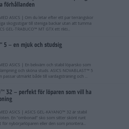
ta förhållanden
 ASICS | Om du letar efter ett par terrängskor
niga skogsstigar till steniga backar utan att tumma
ICS GEL-TRABUCO™ MT GTX ett rikti...
 5 – en mjuk och studsig
D ASICS | En bekväm och stabil löparsko som
 dämpning och sköna studs. ASICS NOVABLAST™ 5
passar utmärkt både till vardagsträning och ...
 32 – perfekt för löparen som vill ha
pning
ED ASICS | ASICS GEL-KAYANO™ 32 är stabil
foten. En ”ombonad” sko som sitter skönt runt
 för nybörjarlöparen eller den som prioritera...