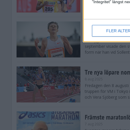
landskamp i friidrott, a
"Integritet" längst 
Stadion. Det blev svensk
Svenskt rekord nä
FLER ALTE
10 aug 2025
En dryg månad före frii
september visade den s
form när han vid Sollen
Tre nya löpare nom
8 aug 2025
Fredagen den 8 augusti n
truppen för VM i Tokyo 
och Vera Sjöberg som ska
Främste maratonl
7 aug 2025