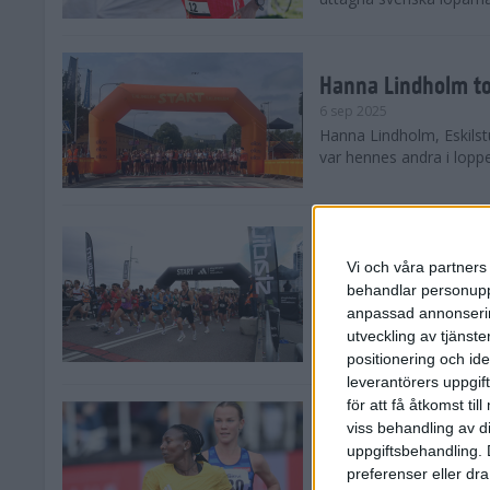
Hanna Lindholm to
6 sep 2025
Hanna Lindholm, Eskilstu
var hennes andra i lopp
Snabbaste segertid
Stockholm Halvma
Vi och våra partners 
30 aug 2025
behandlar personuppg
Ett slutsålt och rekord
anpassad annonserin
nästintill perfekt löparv
utveckling av tjänster
var 19,866 löpare anmäld
positionering och id
leverantörers uppgift
för att få åtkomst ti
Löparna viktiga n
viss behandling av d
26 aug 2025
uppgiftsbehandling. 
Den hundrade upplagan 
preferenser eller dra