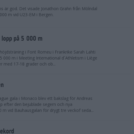
ns är god. Det visade Jonathon Grahn från Mölndal
 000 m vid U23-EM i Bergen.
a lopp på 5 000 m
höjdsträning i Font Romeu i Frankrike Sarah Lahti
 000 m i Meeting International d´Athletism i Liège
der med 17-18 grader och ob...
en
ue gala i Monaco blev ett bakslag för Andreas
opp efter den bejublade segern och nya
 m vid Bauhausgalan för drygt tre veckof seda...
rekord