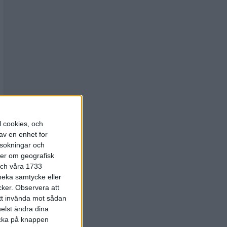
l cookies, och
av en enhet for
rsokningar och
ter om geografisk
 och våra 1733
 neka samtycke eller
cker.
Observera att
att invända mot sådan
elst ändra dina
licka på knappen