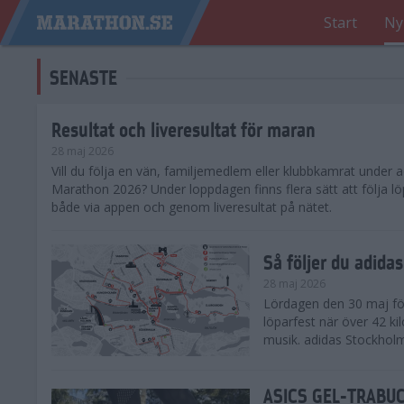
Start
Ny
SENASTE
Resultat och liveresultat för maran
28 maj 2026
​Vill du följa en vän, familjemedlem eller klubbkamrat under
Marathon 2026? Under loppdagen finns flera sätt att följa lö
både via appen och genom liveresultat på nätet.
Så följer du adid
28 maj 2026
Lördagen den 30 maj för
löparfest när över 42 ki
musik. adidas Stockholm
ASICS GEL-TRABUCO