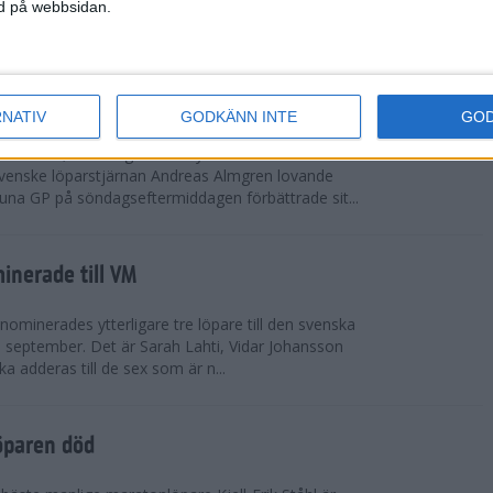
vgjordes inför fullsatta läktare på Stockholms
ned på webbsidan.
 seger i både dam- och herrkampen, delvi...
r Almgren testade VM-formen
RNATIV
GODKÄNN INTE
GO
drotts-VM, som avgörs i Tokyo den 13-21
venske löparstjärnan Andreas Almgren lovande
tuna GP på söndagseftermiddagen förbättrade sit...
inerade till VM
ominerades ytterligare tre löpare till den svenska
i september. Det är Sarah Lahti, Vidar Johansson
 adderas till de sex som är n...
öparen död