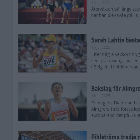
18 jul 2025
Återväxten på långdista
när han blev tvåa på 10
Sarah Lahtis bäst
16 jul 2025
Efter några veckors hög
sent på onsdagskvällen 5
i Belgien. I fint löparvä
Bakslag för Almgr
11 jul 2025
Fredagens Diamond Leag
Almgren, I sitt första l
europarekordet på 5 000
Pihlströms tredje 