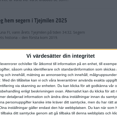
g hem segern i Tjejmilen 2025
na FI, vann årets Tjejmilen på tiden 34:32. Segern
ets historia – den första kom 2019.
en på 12 år i rekordstort adidas
Vi värdesätter din integritet
raton
levenrorer och/eller får åtkomst till information på en enhet, till exempe
ifter, såsom unika identifierare och standardinformation som skickas 
stort adidas Stockholm Halvmaraton avgjordes i
g och innehåll, mätning av annonsering och innehåll, målgruppsunde
äder. 18 grader, mulet och väldigt lite vind. Totalt
.
Med din tillåtelse kan vi och våra leverantörer använda exakta uppgif
a, varav 15,807 kom till sta...
entifiering via skanning av enheten. Du kan klicka för att godkänna vår
sbehandling enligt beskrivningen ovan. Alternativt kan du klicka för att
ll mer detaljerad information och ändra dina inställningar innan du samty
är Sverige vann Finnkampen
ina personuppgifter kanske inte kräver ditt samtycke, men du har rätt 
Dina inställningar gäller endast den här webbplatsen. Du kan när som h
av Finnkampen, världens äldsta och största
 tillbaka ditt samtycke genom att gå tillbaka till denna webbplats och k