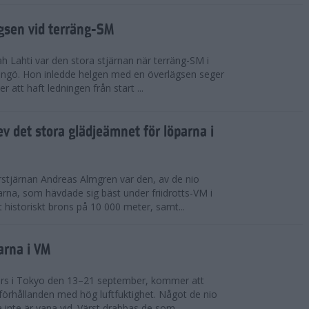
ägsen vid terräng-SM
h Lahti var den stora stjärnan när terräng-SM i
ingö. Hon inledde helgen med en överlägsen seger
 att haft ledningen från start ...
v det stora glädjeämnet för löparna i
stjärnan Andreas Almgren var den, av de nio
rna, som hävdade sig bäst under friidrotts-VM i
 historiskt brons på 10 000 meter, samt...
arna i VM
örs i Tokyo den 13–21 september, kommer att
förhållanden med hög luftfuktighet. Något de nio
inte är vana vid. Värst drabbas de som...