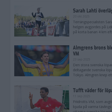
Sarah Lahti överl
20 okt 2025
Terrängspecialisten Sara
helgen avgjordes på Lid
på korta banan 4 km efter
Almgrens brons ble
VM
23 sep 2025
Den stora svenska löpar
deltagande svenska löpa
Tokyo. Almgren knep ett
Tufft väder för löp
11 sep 2025
Friidrotts-VM, som avg
bjuda på varma tävlings
uttagna svenska löparna 