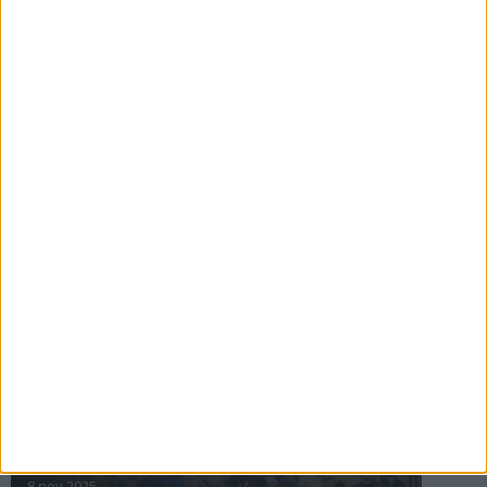
16 jul 2025
Bakslag för Almgren
11 jul 2025
Pihlströms tredje rekord
3 jul 2025
nästa ›
INTRESSANTA LOPP
Höstrusket • 8 november
8 nov 2025