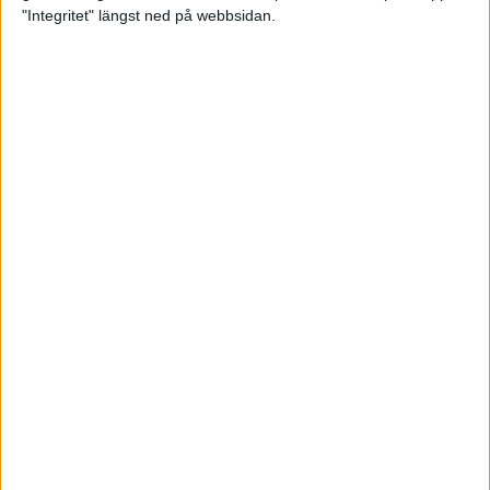
glädjeämnet för löparna i VM
"Integritet" längst ned på webbsidan.
23 sep 2025
Tufft väder för löparna i VM
11 sep 2025
Hanna Lindholm tog hem segern i
Tjejmilen 2025
6 sep 2025
Snabbaste segertiden på 12 år i
rekordstort adidas Stockholm
Halvmaraton
30 aug 2025