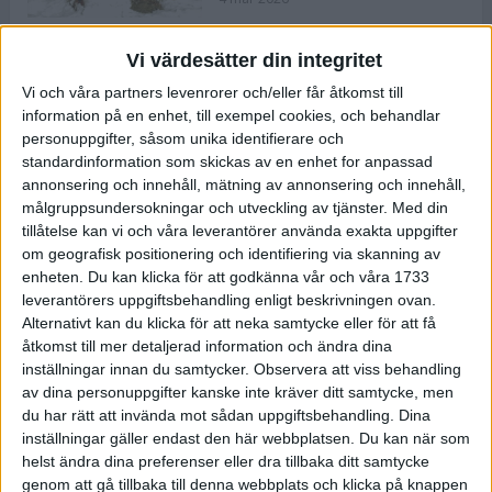
Vi värdesätter din integritet
ASICS NOVABLAST™ 5 – en mjuk
Vi och våra partners levenrorer och/eller får åtkomst till
och studsig mängdträningssko
information på en enhet, till exempel cookies, och behandlar
25 feb 2026
personuppgifter, såsom unika identifierare och
standardinformation som skickas av en enhet for anpassad
annonsering och innehåll, mätning av annonsering och innehåll,
ASICS GEL-KAYANO™ 32 – perfekt
målgruppsundersokningar och utveckling av tjänster.
Med din
för löparen som vill ha stabilitet
tillåtelse kan vi och våra leverantörer använda exakta uppgifter
och dämpning
om geografisk positionering och identifiering via skanning av
24 feb 2026
enheten. Du kan klicka för att godkänna vår och våra 1733
leverantörers uppgiftsbehandling enligt beskrivningen ovan.
Alternativt kan du klicka för att neka samtycke eller för att få
Sarah Lahti överlägsen vid
åtkomst till mer detaljerad information och ändra dina
terräng-SM
inställningar innan du samtycker.
Observera att viss behandling
20 okt 2025
av dina personuppgifter kanske inte kräver ditt samtycke, men
du har rätt att invända mot sådan uppgiftsbehandling. Dina
inställningar gäller endast den här webbplatsen. Du kan när som
helst ändra dina preferenser eller dra tillbaka ditt samtycke
Almgrens brons blev det stora
genom att gå tillbaka till denna webbplats och klicka på knappen