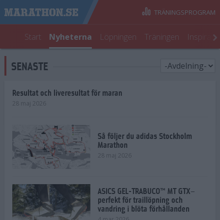
TRÄNINGSPROGRAM
Start
Nyheterna
Löpningen
Träningen
Inspirati
SENASTE
Resultat och liveresultat för maran
28 maj 2026
Så följer du adidas Stockholm
Marathon
28 maj 2026
ASICS GEL-TRABUCO™ MT GTX–
perfekt för traillöpning och
vandring i blöta förhållanden
4 mar 2026