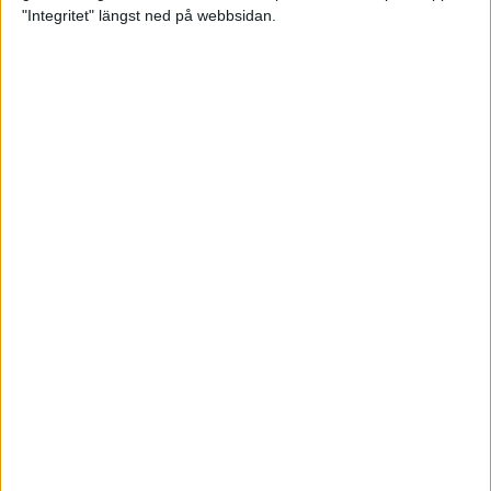
glädjeämnet för löparna i VM
"Integritet" längst ned på webbsidan.
23 sep 2025
Tufft väder för löparna i VM
11 sep 2025
Hanna Lindholm tog hem segern i
Tjejmilen 2025
6 sep 2025
Snabbaste segertiden på 12 år i
rekordstort adidas Stockholm
Halvmaraton
30 aug 2025