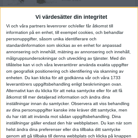
Vi värdesätter din integritet
ASICS NOVABLAST™ 5 – en mjuk
Vi och våra partners levenrorer och/eller får åtkomst till
och studsig mängdträningssko
information på en enhet, till exempel cookies, och behandlar
25 feb 2026
personuppgifter, såsom unika identifierare och
standardinformation som skickas av en enhet for anpassad
annonsering och innehåll, mätning av annonsering och innehåll,
ASICS GEL-KAYANO™ 32 – perfekt
målgruppsundersokningar och utveckling av tjänster.
Med din
för löparen som vill ha stabilitet
tillåtelse kan vi och våra leverantörer använda exakta uppgifter
och dämpning
om geografisk positionering och identifiering via skanning av
24 feb 2026
enheten. Du kan klicka för att godkänna vår och våra 1733
leverantörers uppgiftsbehandling enligt beskrivningen ovan.
Alternativt kan du klicka för att neka samtycke eller för att få
Sarah Lahti överlägsen vid
åtkomst till mer detaljerad information och ändra dina
terräng-SM
inställningar innan du samtycker.
Observera att viss behandling
20 okt 2025
av dina personuppgifter kanske inte kräver ditt samtycke, men
du har rätt att invända mot sådan uppgiftsbehandling. Dina
inställningar gäller endast den här webbplatsen. Du kan när som
helst ändra dina preferenser eller dra tillbaka ditt samtycke
Almgrens brons blev det stora
genom att gå tillbaka till denna webbplats och klicka på knappen