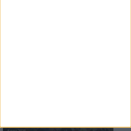
16 jul 2025
Bakslag för Almgren
11 jul 2025
Pihlströms tredje rekord
3 jul 2025
nästa ›
INTRESSANTA LOPP
Höstrusket • 8 november
8 nov 2025