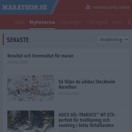
TRÄNINGSPROGRAM
Start
Nyheterna
Löpningen
Träningen
Inspirati
SENASTE
Resultat och liveresultat för maran
28 maj 2026
Så följer du adidas Stockholm
Marathon
28 maj 2026
ASICS GEL-TRABUCO™ MT GTX–
perfekt för traillöpning och
vandring i blöta förhållanden
4 mar 2026