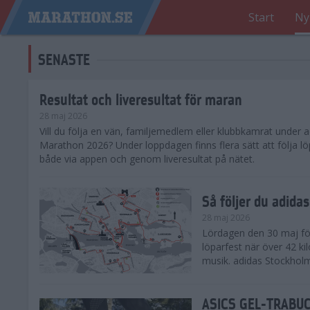
Start
Ny
SENASTE
Resultat och liveresultat för maran
28 maj 2026
​Vill du följa en vän, familjemedlem eller klubbkamrat under
Marathon 2026? Under loppdagen finns flera sätt att följa lö
både via appen och genom liveresultat på nätet.
Så följer du adid
28 maj 2026
Lördagen den 30 maj för
löparfest när över 42 ki
musik. adidas Stockholm
ASICS GEL-TRABUCO