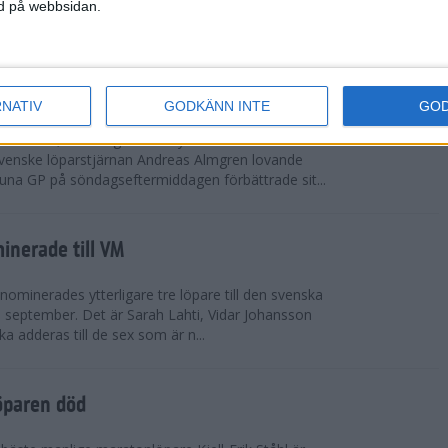
vgjordes inför fullsatta läktare på Stockholms
ned på webbsidan.
 seger i både dam- och herrkampen, delvi...
r Almgren testade VM-formen
RNATIV
GODKÄNN INTE
GO
drotts-VM, som avgörs i Tokyo den 13-21
venske löparstjärnan Andreas Almgren lovande
tuna GP på söndagseftermiddagen förbättrade sit...
inerade till VM
ominerades ytterligare tre löpare till den svenska
i september. Det är Sarah Lahti, Vidar Johansson
 adderas till de sex som är n...
öparen död