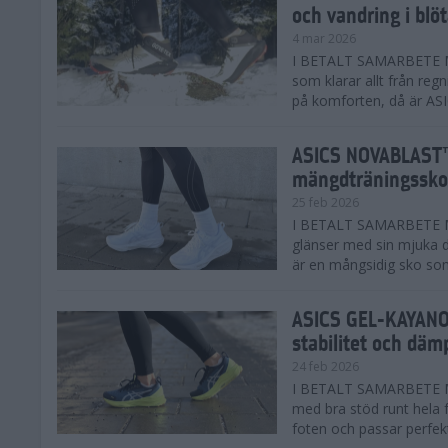
och vandring i blö
4 mar 2026
I BETALT SAMARBETE MED
som klarar allt från reg
på komforten, då är AS
ASICS NOVABLAST™
mängdträningssko
25 feb 2026
I BETALT SAMARBETE ME
glänser med sin mjuka
är en mångsidig sko som 
ASICS GEL-KAYANO™
stabilitet och däm
24 feb 2026
I BETALT SAMARBETE M
med bra stöd runt hela 
foten och passar perfekt