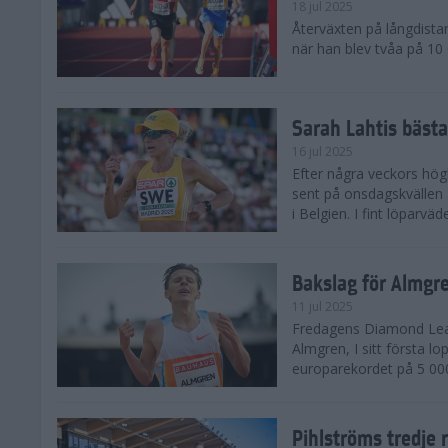
18 jul 2025
Återväxten på långdista
när han blev tvåa på 10
Sarah Lahtis bäst
16 jul 2025
Efter några veckors hög
sent på onsdagskvällen 5
i Belgien. I fint löparvä
Bakslag för Almgr
11 jul 2025
Fredagens Diamond Leag
Almgren, I sitt första l
europarekordet på 5 000
Pihlströms tredje 