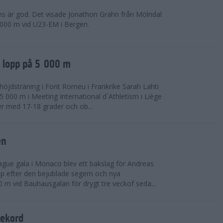
ns är god. Det visade Jonathon Grahn från Mölndal
 000 m vid U23-EM i Bergen.
a lopp på 5 000 m
höjdsträning i Font Romeu i Frankrike Sarah Lahti
 000 m i Meeting International d´Athletism i Liège
der med 17-18 grader och ob...
en
ue gala i Monaco blev ett bakslag för Andreas
opp efter den bejublade segern och nya
 m vid Bauhausgalan för drygt tre veckof seda...
rekord