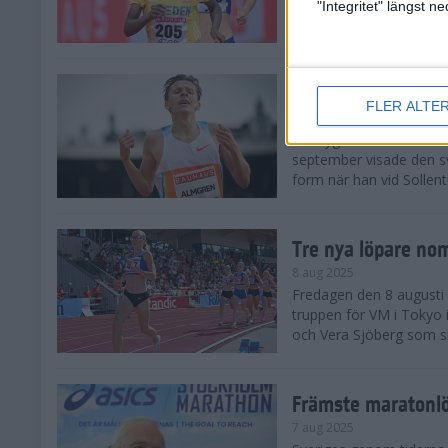
landskamp i friidrott, a
"Integritet" längst 
Stadion. Det blev svensk
Svenskt rekord nä
FLER ALTE
10 aug 2025
En dryg månad före frii
september visade den s
form när han vid Sollen
Tre nya löpare nom
8 aug 2025
Fredagen den 8 augusti n
truppen för VM i Tokyo 
och Vera Sjöberg som ska
Främste maratonl
7 aug 2025