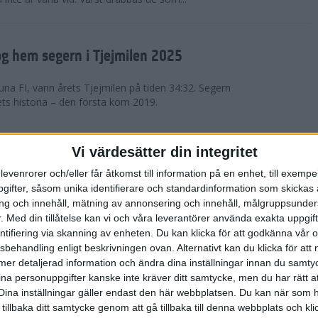
g hem segern i Tjejmilen 2025
na FI, vann årets Tjejmilen på tiden 34:32. Segern
ets historia – den första kom 2019.
en på 12 år i rekordstort adidas
Vi värdesätter din integritet
raton
levenrorer och/eller får åtkomst till information på en enhet, till exempe
ifter, såsom unika identifierare och standardinformation som skickas 
stort adidas Stockholm Halvmaraton avgjordes i
g och innehåll, mätning av annonsering och innehåll, målgruppsunde
äder. 18 grader, mulet och väldigt lite vind. Totalt
.
Med din tillåtelse kan vi och våra leverantörer använda exakta uppgif
a, varav 15,807 kom till sta...
entifiering via skanning av enheten. Du kan klicka för att godkänna vår
sbehandling enligt beskrivningen ovan. Alternativt kan du klicka för att
ll mer detaljerad information och ändra dina inställningar innan du samty
är Sverige vann Finnkampen
ina personuppgifter kanske inte kräver ditt samtycke, men du har rätt 
Dina inställningar gäller endast den här webbplatsen. Du kan när som h
av Finnkampen, världens äldsta och största
 tillbaka ditt samtycke genom att gå tillbaka till denna webbplats och k