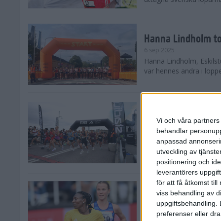
Hanna Lindholm to
6 sep 2025
Hanna Lindholm, Eskilstu
var hennes andra i lopp
Snabbaste segertid
Stockholm Halvma
Vi och våra partners 
30 aug 2025
behandlar personuppg
Ett slutsålt och rekord
anpassad annonserin
nästintill perfekt löparv
utveckling av tjänster
var 19,866 löpare anmäld
positionering och id
leverantörers uppgift
för att få åtkomst ti
Löparna viktiga n
viss behandling av d
26 aug 2025
uppgiftsbehandling. 
Den hundrade upplagan 
preferenser eller dra