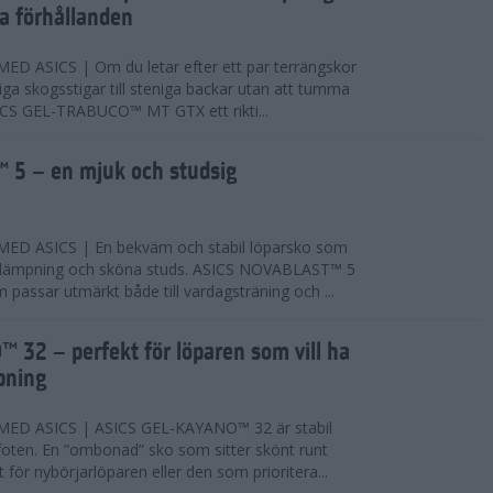
ta förhållanden
 ASICS | Om du letar efter ett par terrängskor
niga skogsstigar till steniga backar utan att tumma
ICS GEL-TRABUCO™ MT GTX ett rikti...
 5 – en mjuk och studsig
D ASICS | En bekväm och stabil löparsko som
 dämpning och sköna studs. ASICS NOVABLAST™ 5
passar utmärkt både till vardagsträning och ...
 32 – perfekt för löparen som vill ha
pning
ED ASICS | ASICS GEL-KAYANO™ 32 är stabil
foten. En ”ombonad” sko som sitter skönt runt
 för nybörjarlöparen eller den som prioritera...