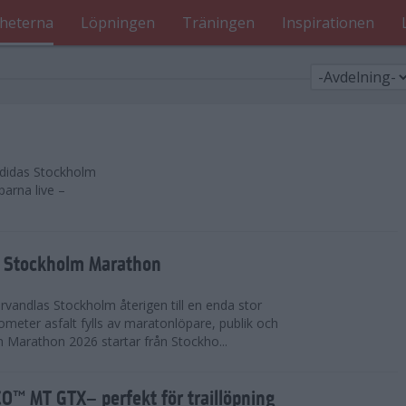
heterna
Löpningen
Träningen
Inspirationen
 adidas Stockholm
parna live –
as Stockholm Marathon
vandlas Stockholm återigen till en enda stor
lometer asfalt fylls av maratonlöpare, publik och
 Marathon 2026 startar från Stockho...
™ MT GTX– perfekt för traillöpning