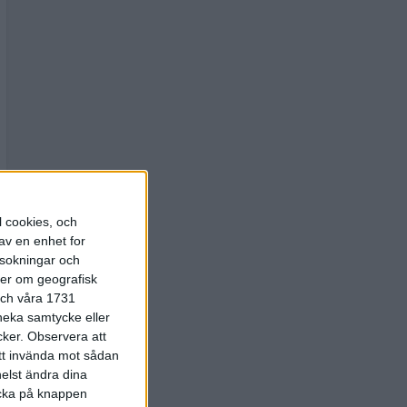
l cookies, och
av en enhet for
rsokningar och
ter om geografisk
 och våra 1731
 neka samtycke eller
cker.
Observera att
att invända mot sådan
elst ändra dina
licka på knappen