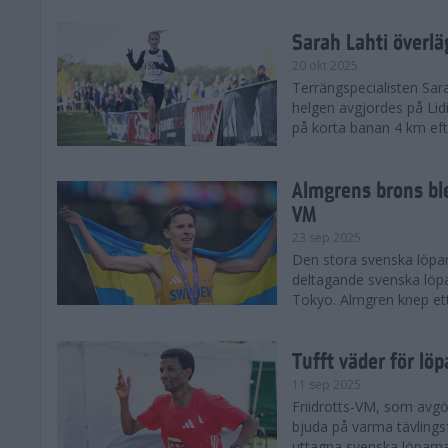
Sarah Lahti överl
20 okt 2025
Terrängspecialisten Sara
helgen avgjordes på Lid
på korta banan 4 km efter
Almgrens brons ble
VM
23 sep 2025
Den stora svenska löpar
deltagande svenska löpa
Tokyo. Almgren knep ett
Tufft väder för löp
11 sep 2025
Friidrotts-VM, som avg
bjuda på varma tävlings
uttagna svenska löparna 