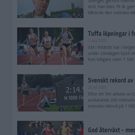
Sveriges genom tiderna 
död. Han blev 79 år gam
tillhörde den svenska eli
Tuffa löpningar i f
3 aug 2025
SM i friidrott har i helg
under söndagen bjöd Ver
hon tidigare vann 1 500 
Svenskt rekord av
22 jul 2025
Efter ett fint arbete av
avslutande 200 metrarna
svenska rekord på 1 000
God återväxt - med