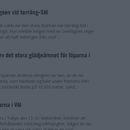
ägsen vid terräng-SM
h Lahti var den stora stjärnan när terräng-SM i
ingö. Hon inledde helgen med en överlägsen seger
 att haft ledningen från start ...
v det stora glädjeämnet för löparna i
stjärnan Andreas Almgren var den, av de nio
rna, som hävdade sig bäst under friidrotts-VM i
 historiskt brons på 10 000 meter, samt...
arna i VM
örs i Tokyo den 13–21 september, kommer att
förhållanden med hög luftfuktighet. Något de nio
inte är vana vid. Värst drabbas de som...