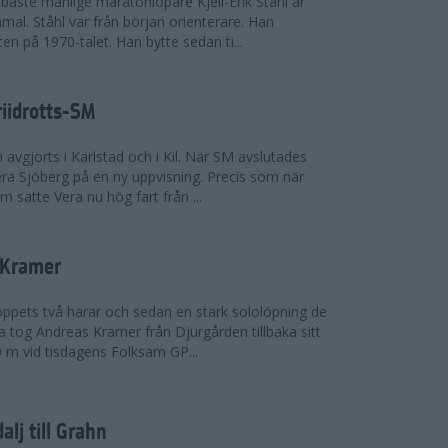
bäste manlige maratonlöpare Kjell-Erik Ståhl är
mal. Ståhl var från början orienterare. Han
ten på 1970-talet. Han bytte sedan ti...
riidrotts-SM
en avgjorts i Karlstad och i Kil. När SM avslutades
a Sjöberg på en ny uppvisning. Precis som när
m satte Vera nu hög fart från ...
 Kramer
 loppets två harar och sedan en stark sololöpning de
 tog Andreas Kramer från Djurgården tillbaka sitt
 m vid tisdagens Folksam GP...
alj till Grahn