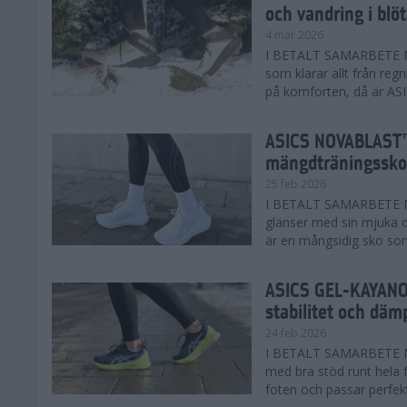
och vandring i blö
4 mar 2026
I BETALT SAMARBETE MED
som klarar allt från reg
på komforten, då är AS
ASICS NOVABLAST™
mängdträningssko
25 feb 2026
I BETALT SAMARBETE ME
glänser med sin mjuka
är en mångsidig sko som 
ASICS GEL-KAYANO™
stabilitet och däm
24 feb 2026
I BETALT SAMARBETE M
med bra stöd runt hela 
foten och passar perfekt