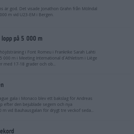
ns är god. Det visade Jonathon Grahn från Mölndal
 000 m vid U23-EM i Bergen.
a lopp på 5 000 m
höjdsträning i Font Romeu i Frankrike Sarah Lahti
 000 m i Meeting International d´Athletism i Liège
der med 17-18 grader och ob...
en
ue gala i Monaco blev ett bakslag för Andreas
opp efter den bejublade segern och nya
 m vid Bauhausgalan för drygt tre veckof seda...
rekord