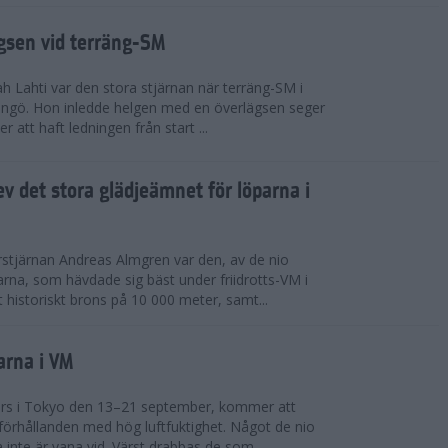
ägsen vid terräng-SM
h Lahti var den stora stjärnan när terräng-SM i
ingö. Hon inledde helgen med en överlägsen seger
 att haft ledningen från start ...
v det stora glädjeämnet för löparna i
stjärnan Andreas Almgren var den, av de nio
rna, som hävdade sig bäst under friidrotts-VM i
 historiskt brons på 10 000 meter, samt...
arna i VM
örs i Tokyo den 13–21 september, kommer att
förhållanden med hög luftfuktighet. Något de nio
inte är vana vid. Värst drabbas de som...