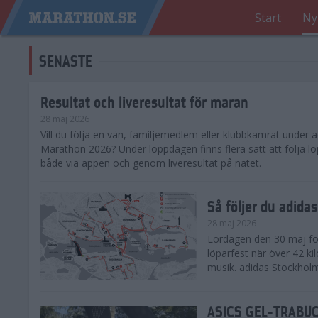
Start
Ny
SENASTE
Resultat och liveresultat för maran
28 maj 2026
​Vill du följa en vän, familjemedlem eller klubbkamrat under
Marathon 2026? Under loppdagen finns flera sätt att följa lö
både via appen och genom liveresultat på nätet.
Så följer du adid
28 maj 2026
Lördagen den 30 maj för
löparfest när över 42 ki
musik. adidas Stockholm
ASICS GEL-TRABUCO