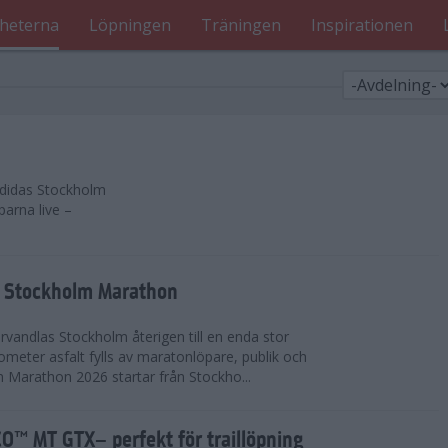
heterna
Löpningen
Träningen
Inspirationen
 adidas Stockholm
parna live –
as Stockholm Marathon
vandlas Stockholm återigen till en enda stor
lometer asfalt fylls av maratonlöpare, publik och
 Marathon 2026 startar från Stockho...
™ MT GTX– perfekt för traillöpning