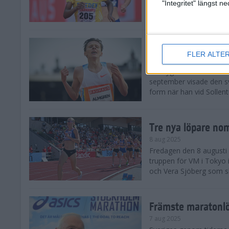
landskamp i friidrott, a
"Integritet" längst 
Stadion. Det blev svensk
Svenskt rekord nä
FLER ALTE
10 aug 2025
En dryg månad före frii
september visade den s
form när han vid Sollen
Tre nya löpare nom
8 aug 2025
Fredagen den 8 augusti n
truppen för VM i Tokyo 
och Vera Sjöberg som ska
Främste maratonl
7 aug 2025