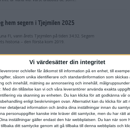
g hem segern i Tjejmilen 2025
na FI, vann årets Tjejmilen på tiden 34:32. Segern
ets historia – den första kom 2019.
en på 12 år i rekordstort adidas
Vi värdesätter din integritet
raton
levenrorer och/eller får åtkomst till information på en enhet, till exempe
ifter, såsom unika identifierare och standardinformation som skickas 
stort adidas Stockholm Halvmaraton avgjordes i
g och innehåll, mätning av annonsering och innehåll, målgruppsunde
äder. 18 grader, mulet och väldigt lite vind. Totalt
.
Med din tillåtelse kan vi och våra leverantörer använda exakta uppgif
a, varav 15,807 kom till sta...
entifiering via skanning av enheten. Du kan klicka för att godkänna vår
sbehandling enligt beskrivningen ovan. Alternativt kan du klicka för att
ll mer detaljerad information och ändra dina inställningar innan du samty
är Sverige vann Finnkampen
ina personuppgifter kanske inte kräver ditt samtycke, men du har rätt 
Dina inställningar gäller endast den här webbplatsen. Du kan när som h
av Finnkampen, världens äldsta och största
 tillbaka ditt samtycke genom att gå tillbaka till denna webbplats och k