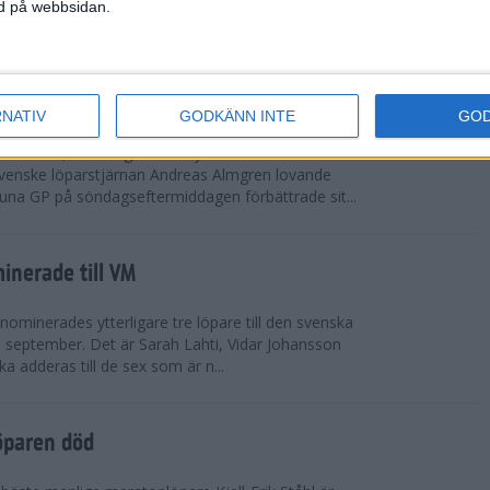
vgjordes inför fullsatta läktare på Stockholms
ned på webbsidan.
 seger i både dam- och herrkampen, delvi...
r Almgren testade VM-formen
RNATIV
GODKÄNN INTE
GO
drotts-VM, som avgörs i Tokyo den 13-21
venske löparstjärnan Andreas Almgren lovande
tuna GP på söndagseftermiddagen förbättrade sit...
inerade till VM
ominerades ytterligare tre löpare till den svenska
i september. Det är Sarah Lahti, Vidar Johansson
 adderas till de sex som är n...
öparen död