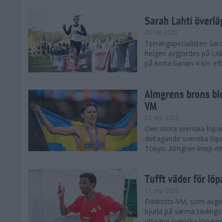
Sarah Lahti överl
20 okt 2025
Terrängspecialisten Sara
helgen avgjordes på Lid
på korta banan 4 km efter
Almgrens brons ble
VM
23 sep 2025
Den stora svenska löpar
deltagande svenska löpa
Tokyo. Almgren knep ett
Tufft väder för löp
11 sep 2025
Friidrotts-VM, som avg
bjuda på varma tävlings
uttagna svenska löparna 