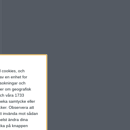
l cookies, och
av en enhet for
rsokningar och
ter om geografisk
 och våra 1733
 neka samtycke eller
cker.
Observera att
att invända mot sådan
elst ändra dina
licka på knappen