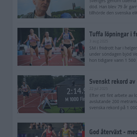
Sveriges genom tiderna 
död. Han blev 79 år gam
tillhörde den svenska eli
Tuffa löpningar i f
3 aug 2025
SM i friidrott har i helg
under söndagen bjöd Ver
hon tidigare vann 1 500 
Svenskt rekord av
22 jul 2025
Efter ett fint arbete av
avslutande 200 metrarna
svenska rekord på 1 000
God återväxt - med