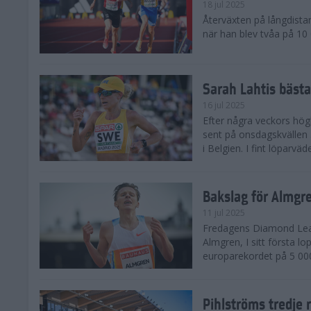
18 jul 2025
Återväxten på långdista
när han blev tvåa på 10
Sarah Lahtis bäst
16 jul 2025
Efter några veckors hög
sent på onsdagskvällen 5
i Belgien. I fint löparvä
Bakslag för Almgr
11 jul 2025
Fredagens Diamond Leag
Almgren, I sitt första l
europarekordet på 5 000
Pihlströms tredje 