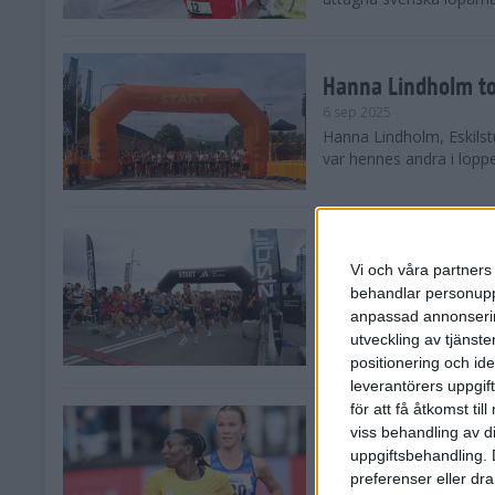
Hanna Lindholm to
6 sep 2025
Hanna Lindholm, Eskilstu
var hennes andra i lopp
Snabbaste segertid
Stockholm Halvma
Vi och våra partners 
30 aug 2025
behandlar personuppg
Ett slutsålt och rekord
anpassad annonserin
nästintill perfekt löparv
utveckling av tjänster
var 19,866 löpare anmäld
positionering och id
leverantörers uppgift
för att få åtkomst ti
Löparna viktiga n
viss behandling av d
26 aug 2025
uppgiftsbehandling. 
Den hundrade upplagan 
preferenser eller dra