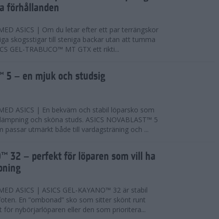
ta förhållanden
 ASICS | Om du letar efter ett par terrängskor
niga skogsstigar till steniga backar utan att tumma
ICS GEL-TRABUCO™ MT GTX ett rikti...
 5 – en mjuk och studsig
D ASICS | En bekväm och stabil löparsko som
 dämpning och sköna studs. ASICS NOVABLAST™ 5
passar utmärkt både till vardagsträning och ...
 32 – perfekt för löparen som vill ha
pning
ED ASICS | ASICS GEL-KAYANO™ 32 är stabil
foten. En ”ombonad” sko som sitter skönt runt
 för nybörjarlöparen eller den som prioritera...