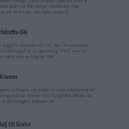
bäste manlige maratonlöpare Kjell-Erik Ståhl är
mal. Ståhl var från början orienterare. Han
ten på 1970-talet. Han bytte sedan ti...
riidrotts-SM
en avgjorts i Karlstad och i Kil. När SM avslutades
a Sjöberg på en ny uppvisning. Precis som när
m satte Vera nu hög fart från ...
 Kramer
 loppets två harar och sedan en stark sololöpning de
 tog Andreas Kramer från Djurgården tillbaka sitt
 m vid tisdagens Folksam GP...
alj till Grahn