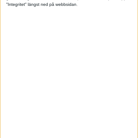
glädjeämnet för löparna i VM
"Integritet" längst ned på webbsidan.
23 sep 2025
Tufft väder för löparna i VM
11 sep 2025
Hanna Lindholm tog hem segern i
Tjejmilen 2025
6 sep 2025
Snabbaste segertiden på 12 år i
rekordstort adidas Stockholm
Halvmaraton
30 aug 2025