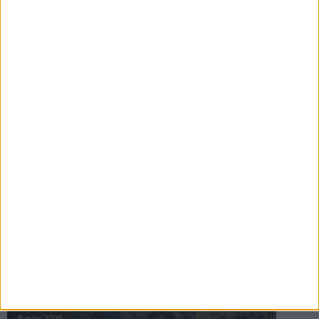
16 jul 2025
Bakslag för Almgren
11 jul 2025
Pihlströms tredje rekord
3 jul 2025
nästa ›
INTRESSANTA LOPP
Höstrusket • 8 november
8 nov 2025