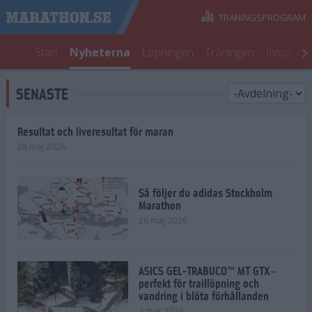
TRÄNINGSPROGRAM
Start
Nyheterna
Löpningen
Träningen
Inspirati
SENASTE
Resultat och liveresultat för maran
28 maj 2026
Så följer du adidas Stockholm
Marathon
28 maj 2026
ASICS GEL-TRABUCO™ MT GTX–
perfekt för traillöpning och
vandring i blöta förhållanden
4 mar 2026