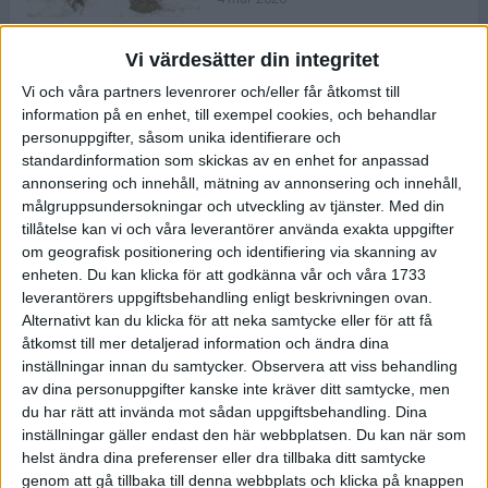
Vi värdesätter din integritet
ASICS NOVABLAST™ 5 – en mjuk
Vi och våra partners levenrorer och/eller får åtkomst till
och studsig mängdträningssko
information på en enhet, till exempel cookies, och behandlar
25 feb 2026
personuppgifter, såsom unika identifierare och
standardinformation som skickas av en enhet for anpassad
annonsering och innehåll, mätning av annonsering och innehåll,
ASICS GEL-KAYANO™ 32 – perfekt
målgruppsundersokningar och utveckling av tjänster.
Med din
för löparen som vill ha stabilitet
tillåtelse kan vi och våra leverantörer använda exakta uppgifter
och dämpning
om geografisk positionering och identifiering via skanning av
24 feb 2026
enheten. Du kan klicka för att godkänna vår och våra 1733
leverantörers uppgiftsbehandling enligt beskrivningen ovan.
Alternativt kan du klicka för att neka samtycke eller för att få
Sarah Lahti överlägsen vid
åtkomst till mer detaljerad information och ändra dina
terräng-SM
inställningar innan du samtycker.
Observera att viss behandling
20 okt 2025
av dina personuppgifter kanske inte kräver ditt samtycke, men
du har rätt att invända mot sådan uppgiftsbehandling. Dina
inställningar gäller endast den här webbplatsen. Du kan när som
helst ändra dina preferenser eller dra tillbaka ditt samtycke
Almgrens brons blev det stora
genom att gå tillbaka till denna webbplats och klicka på knappen