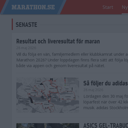
Start
Ny
SENASTE
Resultat och liveresultat för maran
28 maj 2026
​Vill du följa en vän, familjemedlem eller klubbkamrat under
Marathon 2026? Under loppdagen finns flera sätt att följa lö
både via appen och genom liveresultat på nätet.
Så följer du adid
28 maj 2026
Lördagen den 30 maj för
löparfest när över 42 ki
musik. adidas Stockholm
ASICS GEL-TRABUCO