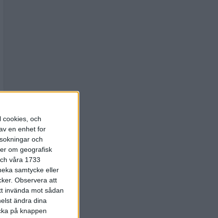
l cookies, och
av en enhet for
rsokningar och
ter om geografisk
 och våra 1733
 neka samtycke eller
cker.
Observera att
att invända mot sådan
elst ändra dina
licka på knappen