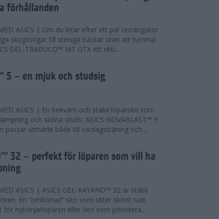
ta förhållanden
 ASICS | Om du letar efter ett par terrängskor
niga skogsstigar till steniga backar utan att tumma
ICS GEL-TRABUCO™ MT GTX ett rikti...
 5 – en mjuk och studsig
D ASICS | En bekväm och stabil löparsko som
 dämpning och sköna studs. ASICS NOVABLAST™ 5
passar utmärkt både till vardagsträning och ...
 32 – perfekt för löparen som vill ha
pning
ED ASICS | ASICS GEL-KAYANO™ 32 är stabil
foten. En ”ombonad” sko som sitter skönt runt
 för nybörjarlöparen eller den som prioritera...