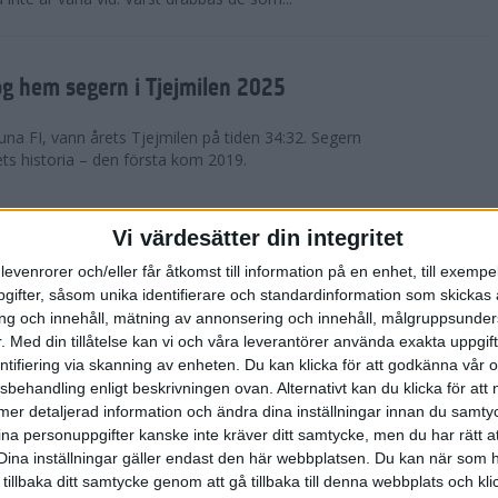
g hem segern i Tjejmilen 2025
na FI, vann årets Tjejmilen på tiden 34:32. Segern
ets historia – den första kom 2019.
en på 12 år i rekordstort adidas
Vi värdesätter din integritet
raton
levenrorer och/eller får åtkomst till information på en enhet, till exempe
ifter, såsom unika identifierare och standardinformation som skickas 
stort adidas Stockholm Halvmaraton avgjordes i
g och innehåll, mätning av annonsering och innehåll, målgruppsunde
äder. 18 grader, mulet och väldigt lite vind. Totalt
.
Med din tillåtelse kan vi och våra leverantörer använda exakta uppgif
a, varav 15,807 kom till sta...
entifiering via skanning av enheten. Du kan klicka för att godkänna vår
sbehandling enligt beskrivningen ovan. Alternativt kan du klicka för att
ll mer detaljerad information och ändra dina inställningar innan du samty
är Sverige vann Finnkampen
ina personuppgifter kanske inte kräver ditt samtycke, men du har rätt 
Dina inställningar gäller endast den här webbplatsen. Du kan när som h
av Finnkampen, världens äldsta och största
 tillbaka ditt samtycke genom att gå tillbaka till denna webbplats och k