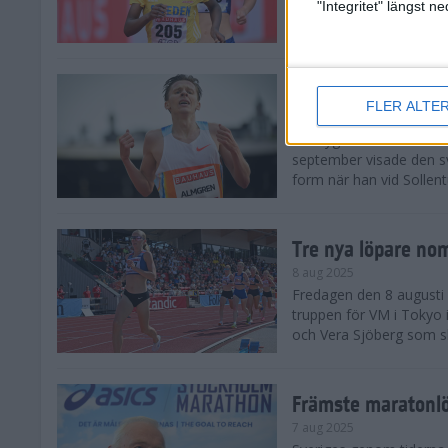
landskamp i friidrott, a
"Integritet" längst 
Stadion. Det blev svensk
Svenskt rekord nä
FLER ALTE
10 aug 2025
En dryg månad före frii
september visade den s
form när han vid Sollen
Tre nya löpare nom
8 aug 2025
Fredagen den 8 augusti n
truppen för VM i Tokyo 
och Vera Sjöberg som ska
Främste maratonl
7 aug 2025