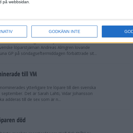
vgjordes inför fullsatta läktare på Stockholms
ned på webbsidan.
 seger i både dam- och herrkampen, delvi...
r Almgren testade VM-formen
RNATIV
GODKÄNN INTE
GO
drotts-VM, som avgörs i Tokyo den 13-21
venske löparstjärnan Andreas Almgren lovande
tuna GP på söndagseftermiddagen förbättrade sit...
inerade till VM
ominerades ytterligare tre löpare till den svenska
i september. Det är Sarah Lahti, Vidar Johansson
 adderas till de sex som är n...
öparen död