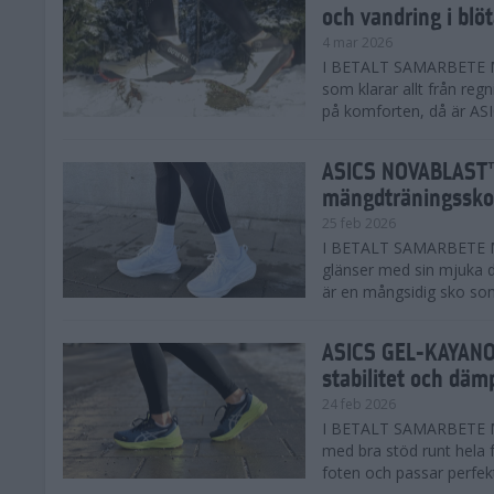
och vandring i blö
4 mar 2026
I BETALT SAMARBETE MED
som klarar allt från reg
på komforten, då är AS
ASICS NOVABLAST™
mängdträningssko
25 feb 2026
I BETALT SAMARBETE ME
glänser med sin mjuka
är en mångsidig sko som 
ASICS GEL-KAYANO™
stabilitet och däm
24 feb 2026
I BETALT SAMARBETE M
med bra stöd runt hela 
foten och passar perfekt