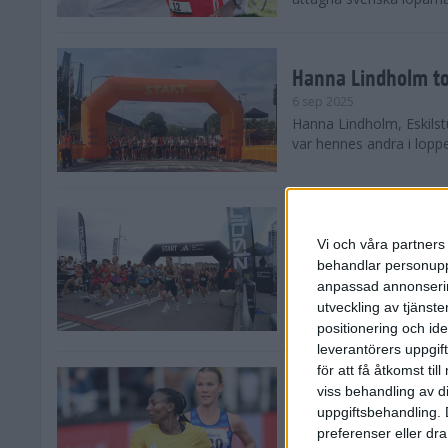
Hanna Lindholm to
6 sep 2025
Hanna Lindholm, Eskilstu
var hennes andra i lopp
Snabbaste segertid
Stockholm Halvma
Vi och våra partners 
30 aug 2025
behandlar personuppg
Ett slutsålt och rekord
anpassad annonserin
nästintill perfekt löparv
utveckling av tjänster
var 19,866 löpare anmäld
positionering och id
leverantörers uppgift
för att få åtkomst ti
Löparna viktiga n
viss behandling av d
26 aug 2025
uppgiftsbehandling. 
Den hundrade upplagan 
preferenser eller dra