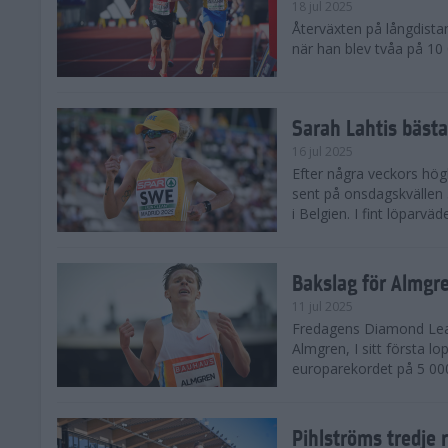
18 jul 2025
Återväxten på långdista
när han blev tvåa på 10
Sarah Lahtis bäst
16 jul 2025
Efter några veckors hög
sent på onsdagskvällen 5
i Belgien. I fint löparvä
Bakslag för Almgr
11 jul 2025
Fredagens Diamond Leag
Almgren, I sitt första l
europarekordet på 5 000
Pihlströms tredje 