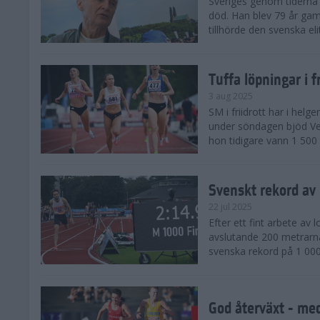
Sveriges genom tiderna 
död. Han blev 79 år gam
tillhörde den svenska eli
Tuffa löpningar i f
3 aug 2025
SM i friidrott har i helg
under söndagen bjöd Ver
hon tidigare vann 1 500 
Svenskt rekord av
22 jul 2025
Efter ett fint arbete av
avslutande 200 metrarna
svenska rekord på 1 000
God återväxt - med