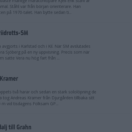
bäste manlige maratonlöpare Kjell-Erik Ståhl är
mal. Ståhl var från början orienterare. Han
ten på 1970-talet. Han bytte sedan ti...
riidrotts-SM
en avgjorts i Karlstad och i Kil. När SM avslutades
a Sjöberg på en ny uppvisning. Precis som när
m satte Vera nu hög fart från ...
 Kramer
 loppets två harar och sedan en stark sololöpning de
 tog Andreas Kramer från Djurgården tillbaka sitt
 m vid tisdagens Folksam GP...
alj till Grahn