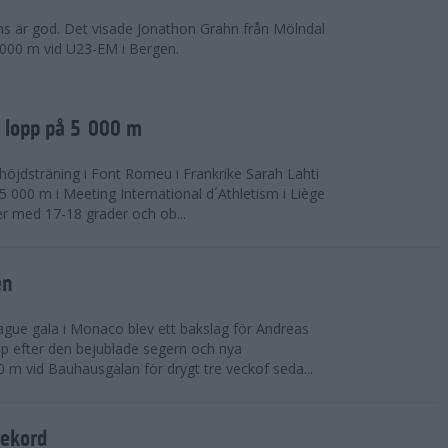
ns är god. Det visade Jonathon Grahn från Mölndal
 000 m vid U23-EM i Bergen.
a lopp på 5 000 m
höjdsträning i Font Romeu i Frankrike Sarah Lahti
 000 m i Meeting International d´Athletism i Liège
der med 17-18 grader och ob...
en
ue gala i Monaco blev ett bakslag för Andreas
opp efter den bejublade segern och nya
 m vid Bauhausgalan för drygt tre veckof seda...
rekord