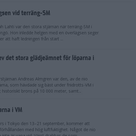
ägsen vid terräng-SM
h Lahti var den stora stjärnan när terräng-SM i
ingö. Hon inledde helgen med en överlägsen seger
 att haft ledningen från start ...
v det stora glädjeämnet för löparna i
stjärnan Andreas Almgren var den, av de nio
rna, som hävdade sig bäst under friidrotts-VM i
 historiskt brons på 10 000 meter, samt...
arna i VM
örs i Tokyo den 13–21 september, kommer att
förhållanden med hög luftfuktighet. Något de nio
inte är vana vid. Värst drabbas de som...