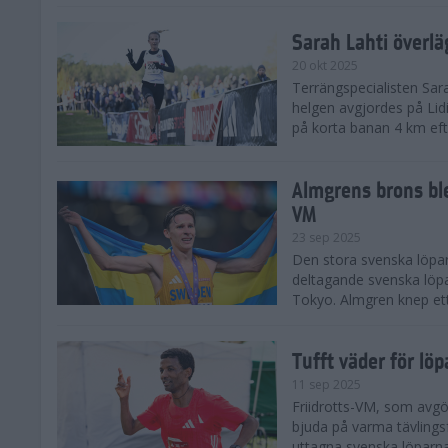
Sarah Lahti överl
20 okt 2025
Terrängspecialisten Sara
helgen avgjordes på Lid
på korta banan 4 km efter
Almgrens brons ble
VM
23 sep 2025
Den stora svenska löpar
deltagande svenska löpa
Tokyo. Almgren knep ett
Tufft väder för löp
11 sep 2025
Friidrotts-VM, som avg
bjuda på varma tävlings
uttagna svenska löparna 