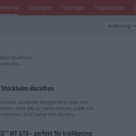
heterna
Löpningen
Träningen
Inspirationen
 adidas Stockholm
parna live –
as Stockholm Marathon
vandlas Stockholm återigen till en enda stor
lometer asfalt fylls av maratonlöpare, publik och
 Marathon 2026 startar från Stockho...
™ MT GTX– perfekt för traillöpning