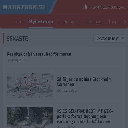
TRÄNINGSPROGRAM
Start
Nyheterna
Löpningen
Träningen
Inspirati
SENASTE
Resultat och liveresultat för maran
28 maj 2026
Så följer du adidas Stockholm
Marathon
28 maj 2026
ASICS GEL-TRABUCO™ MT GTX–
perfekt för traillöpning och
vandring i blöta förhållanden
4 mar 2026