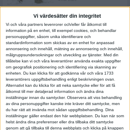
Vi värdesätter din integritet
ASICS NOVABLAST™ 5 – en mjuk
Vi och våra partners levenrorer och/eller får åtkomst till
och studsig mängdträningssko
information på en enhet, till exempel cookies, och behandlar
25 feb 2026
personuppgifter, såsom unika identifierare och
standardinformation som skickas av en enhet for anpassad
annonsering och innehåll, mätning av annonsering och innehåll,
ASICS GEL-KAYANO™ 32 – perfekt
målgruppsundersokningar och utveckling av tjänster.
Med din
för löparen som vill ha stabilitet
tillåtelse kan vi och våra leverantörer använda exakta uppgifter
och dämpning
om geografisk positionering och identifiering via skanning av
24 feb 2026
enheten. Du kan klicka för att godkänna vår och våra 1733
leverantörers uppgiftsbehandling enligt beskrivningen ovan.
Alternativt kan du klicka för att neka samtycke eller för att få
Sarah Lahti överlägsen vid
åtkomst till mer detaljerad information och ändra dina
terräng-SM
inställningar innan du samtycker.
Observera att viss behandling
20 okt 2025
av dina personuppgifter kanske inte kräver ditt samtycke, men
du har rätt att invända mot sådan uppgiftsbehandling. Dina
inställningar gäller endast den här webbplatsen. Du kan när som
helst ändra dina preferenser eller dra tillbaka ditt samtycke
Almgrens brons blev det stora
genom att gå tillbaka till denna webbplats och klicka på knappen