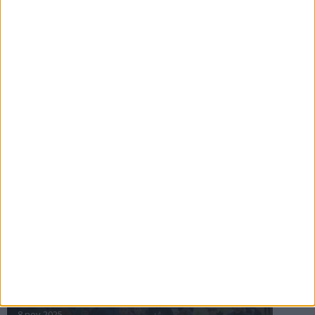
16 jul 2025
Bakslag för Almgren
11 jul 2025
Pihlströms tredje rekord
3 jul 2025
nästa ›
INTRESSANTA LOPP
Höstrusket • 8 november
8 nov 2025