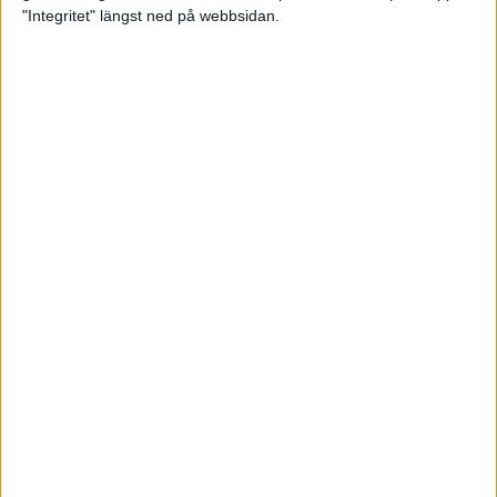
glädjeämnet för löparna i VM
"Integritet" längst ned på webbsidan.
23 sep 2025
Tufft väder för löparna i VM
11 sep 2025
Hanna Lindholm tog hem segern i
Tjejmilen 2025
6 sep 2025
Snabbaste segertiden på 12 år i
rekordstort adidas Stockholm
Halvmaraton
30 aug 2025