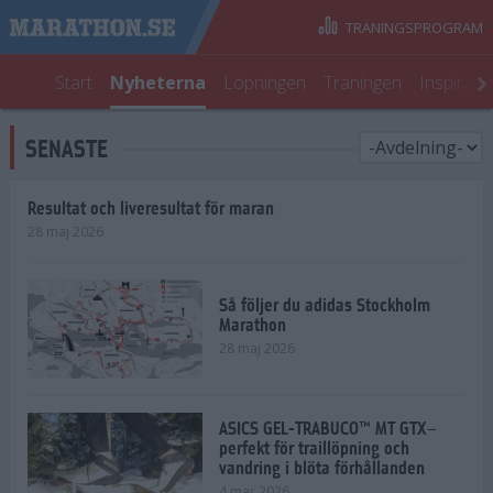
TRÄNINGSPROGRAM
Start
Nyheterna
Löpningen
Träningen
Inspirati
SENASTE
Resultat och liveresultat för maran
28 maj 2026
Så följer du adidas Stockholm
Marathon
28 maj 2026
ASICS GEL-TRABUCO™ MT GTX–
perfekt för traillöpning och
vandring i blöta förhållanden
4 mar 2026