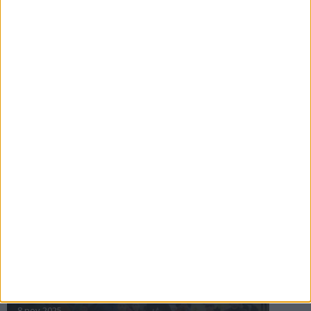
16 jul 2025
Bakslag för Almgren
11 jul 2025
Pihlströms tredje rekord
3 jul 2025
nästa ›
INTRESSANTA LOPP
Höstrusket • 8 november
8 nov 2025