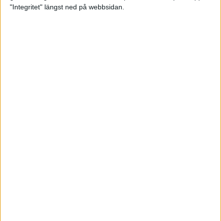
glädjeämnet för löparna i VM
"Integritet" längst ned på webbsidan.
23 sep 2025
Tufft väder för löparna i VM
11 sep 2025
Hanna Lindholm tog hem segern i
Tjejmilen 2025
6 sep 2025
Snabbaste segertiden på 12 år i
rekordstort adidas Stockholm
Halvmaraton
30 aug 2025