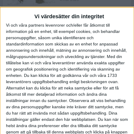
Vi värdesätter din integritet
ASICS NOVABLAST™ 5 – en mjuk
Vi och våra partners levenrorer och/eller får åtkomst till
och studsig mängdträningssko
information på en enhet, till exempel cookies, och behandlar
25 feb 2026
personuppgifter, såsom unika identifierare och
standardinformation som skickas av en enhet for anpassad
annonsering och innehåll, mätning av annonsering och innehåll,
ASICS GEL-KAYANO™ 32 – perfekt
målgruppsundersokningar och utveckling av tjänster.
Med din
för löparen som vill ha stabilitet
tillåtelse kan vi och våra leverantörer använda exakta uppgifter
och dämpning
om geografisk positionering och identifiering via skanning av
24 feb 2026
enheten. Du kan klicka för att godkänna vår och våra 1733
leverantörers uppgiftsbehandling enligt beskrivningen ovan.
Alternativt kan du klicka för att neka samtycke eller för att få
Sarah Lahti överlägsen vid
åtkomst till mer detaljerad information och ändra dina
terräng-SM
inställningar innan du samtycker.
Observera att viss behandling
20 okt 2025
av dina personuppgifter kanske inte kräver ditt samtycke, men
du har rätt att invända mot sådan uppgiftsbehandling. Dina
inställningar gäller endast den här webbplatsen. Du kan när som
helst ändra dina preferenser eller dra tillbaka ditt samtycke
Almgrens brons blev det stora
genom att gå tillbaka till denna webbplats och klicka på knappen