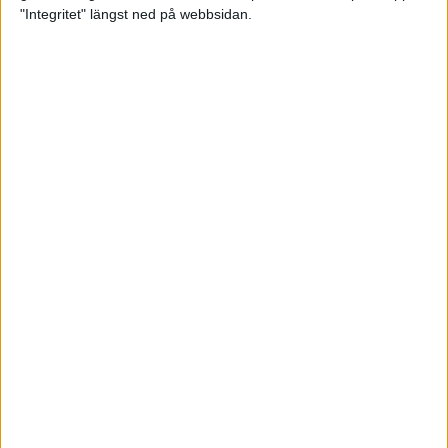
glädjeämnet för löparna i VM
"Integritet" längst ned på webbsidan.
23 sep 2025
Tufft väder för löparna i VM
11 sep 2025
Hanna Lindholm tog hem segern i
Tjejmilen 2025
6 sep 2025
Snabbaste segertiden på 12 år i
rekordstort adidas Stockholm
Halvmaraton
30 aug 2025