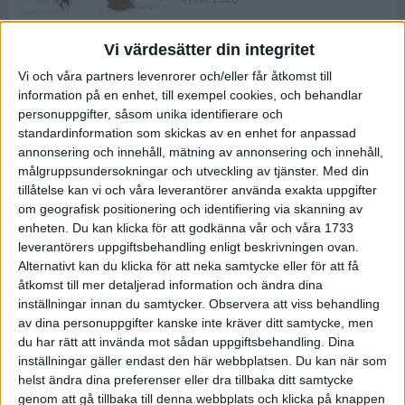
Vi värdesätter din integritet
ASICS NOVABLAST™ 5 – en mjuk
Vi och våra partners levenrorer och/eller får åtkomst till
och studsig mängdträningssko
information på en enhet, till exempel cookies, och behandlar
25 feb 2026
personuppgifter, såsom unika identifierare och
standardinformation som skickas av en enhet for anpassad
annonsering och innehåll, mätning av annonsering och innehåll,
ASICS GEL-KAYANO™ 32 – perfekt
målgruppsundersokningar och utveckling av tjänster.
Med din
för löparen som vill ha stabilitet
tillåtelse kan vi och våra leverantörer använda exakta uppgifter
och dämpning
om geografisk positionering och identifiering via skanning av
24 feb 2026
enheten. Du kan klicka för att godkänna vår och våra 1733
leverantörers uppgiftsbehandling enligt beskrivningen ovan.
Alternativt kan du klicka för att neka samtycke eller för att få
Sarah Lahti överlägsen vid
åtkomst till mer detaljerad information och ändra dina
terräng-SM
inställningar innan du samtycker.
Observera att viss behandling
20 okt 2025
av dina personuppgifter kanske inte kräver ditt samtycke, men
du har rätt att invända mot sådan uppgiftsbehandling. Dina
inställningar gäller endast den här webbplatsen. Du kan när som
helst ändra dina preferenser eller dra tillbaka ditt samtycke
Almgrens brons blev det stora
genom att gå tillbaka till denna webbplats och klicka på knappen