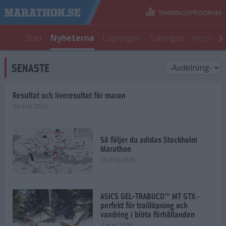
TRÄNINGSPROGRAM
Start
Nyheterna
Löpningen
Träningen
Inspirati
SENASTE
Resultat och liveresultat för maran
28 maj 2026
Så följer du adidas Stockholm
Marathon
28 maj 2026
ASICS GEL-TRABUCO™ MT GTX–
perfekt för traillöpning och
vandring i blöta förhållanden
4 mar 2026