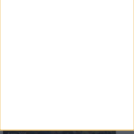
16 jul 2025
Bakslag för Almgren
11 jul 2025
Pihlströms tredje rekord
3 jul 2025
nästa ›
INTRESSANTA LOPP
Höstrusket • 8 november
8 nov 2025