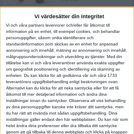
Vi värdesätter din integritet
ASICS NOVABLAST™ 5 – en mjuk
Vi och våra partners levenrorer och/eller får åtkomst till
och studsig mängdträningssko
information på en enhet, till exempel cookies, och behandlar
25 feb 2026
personuppgifter, såsom unika identifierare och
standardinformation som skickas av en enhet for anpassad
annonsering och innehåll, mätning av annonsering och innehåll,
ASICS GEL-KAYANO™ 32 – perfekt
målgruppsundersokningar och utveckling av tjänster.
Med din
för löparen som vill ha stabilitet
tillåtelse kan vi och våra leverantörer använda exakta uppgifter
och dämpning
om geografisk positionering och identifiering via skanning av
24 feb 2026
enheten. Du kan klicka för att godkänna vår och våra 1733
leverantörers uppgiftsbehandling enligt beskrivningen ovan.
Alternativt kan du klicka för att neka samtycke eller för att få
Sarah Lahti överlägsen vid
åtkomst till mer detaljerad information och ändra dina
terräng-SM
inställningar innan du samtycker.
Observera att viss behandling
20 okt 2025
av dina personuppgifter kanske inte kräver ditt samtycke, men
du har rätt att invända mot sådan uppgiftsbehandling. Dina
inställningar gäller endast den här webbplatsen. Du kan när som
helst ändra dina preferenser eller dra tillbaka ditt samtycke
Almgrens brons blev det stora
genom att gå tillbaka till denna webbplats och klicka på knappen