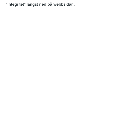
glädjeämnet för löparna i VM
"Integritet" längst ned på webbsidan.
23 sep 2025
Tufft väder för löparna i VM
11 sep 2025
Hanna Lindholm tog hem segern i
Tjejmilen 2025
6 sep 2025
Snabbaste segertiden på 12 år i
rekordstort adidas Stockholm
Halvmaraton
30 aug 2025