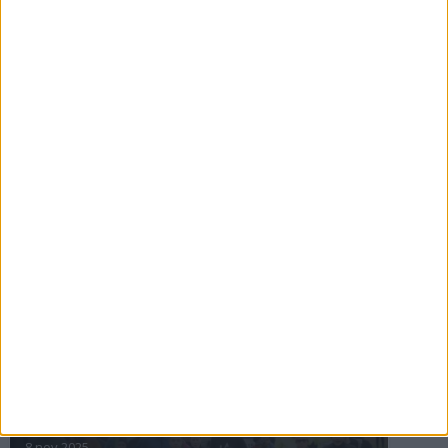
16 jul 2025
Bakslag för Almgren
11 jul 2025
Pihlströms tredje rekord
3 jul 2025
nästa ›
INTRESSANTA LOPP
Höstrusket • 8 november
8 nov 2025