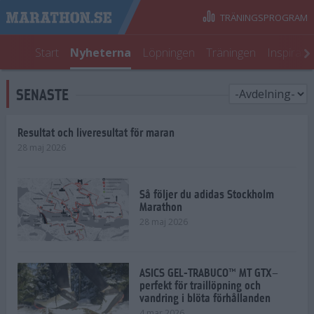
TRÄNINGSPROGRAM
Start
Nyheterna
Löpningen
Träningen
Inspirati
SENASTE
Resultat och liveresultat för maran
28 maj 2026
Så följer du adidas Stockholm
Marathon
28 maj 2026
ASICS GEL-TRABUCO™ MT GTX–
perfekt för traillöpning och
vandring i blöta förhållanden
4 mar 2026